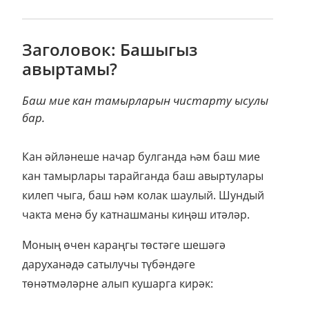
Заголовок: Башыгыз
авыртамы?
Баш мие кан тамырларын чистарту ысулы
бар.
Кан әйләнеше начар булганда һәм баш мие
кан тамырлары тарайганда баш авыртулары
килеп чыга, баш һәм колак шаулый. Шундый
чакта менә бу катнашманы киңәш итәләр.
Моның өчен караңгы төстәге шешәгә
даруханәдә сатылучы түбәндәге
төнәтмәләрне алып кушарга кирәк: