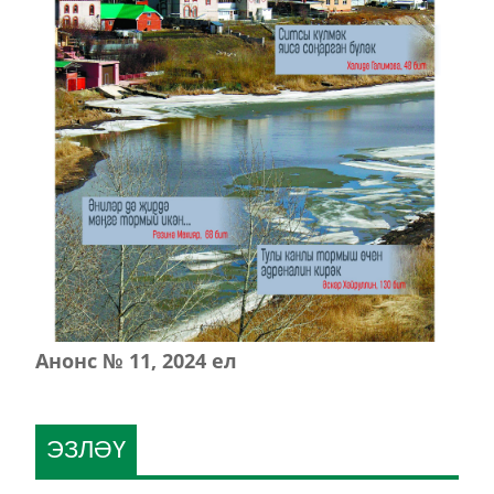
Анонс № 11, 2024 ел
ЭЗЛӘҮ