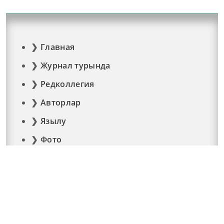
Главная
Журнал турында
Редколлегия
Авторлар
Язылу
Фото
Видео
Реклама
Элемтә
Документлар