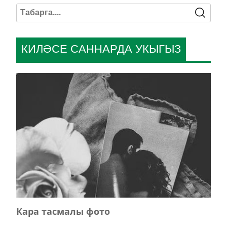
КИЛӘСЕ САННАРДА УКЫГЫЗ
Кара тасмалы фото