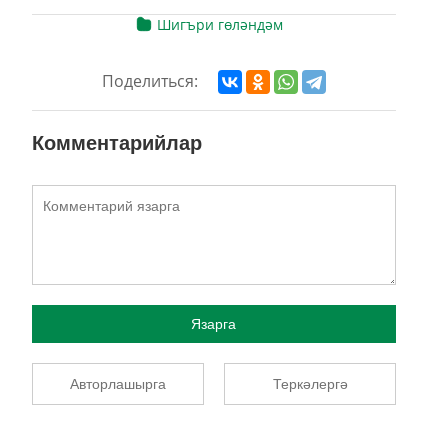
Шигъри гөләндәм
Поделиться:
Комментарийлар
Язарга
Авторлашырга
Теркәлергә