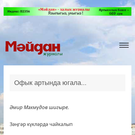
Офык артында югала...
Әмир Мәхмүдов шигыре.
Зәңгәр күкләрдә чайкалып