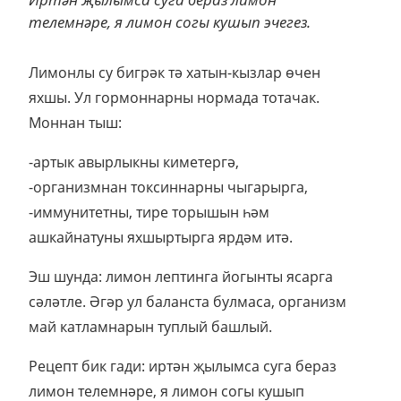
телемнәре, я лимон согы кушып эчегез.
Лимонлы су бигрәк тә хатын-кызлар өчен
яхшы. Ул гормоннарны нормада тотачак.
Моннан тыш:
-артык авырлыкны киметергә,
-организмнан токсиннарны чыгарырга,
-иммунитетны, тире торышын һәм
ашкайнатуны яхшыртырга ярдәм итә.
Эш шунда: лимон лептинга йогынты ясарга
сәләтле. Әгәр ул баланста булмаса, организм
май катламнарын туплый башлый.
Рецепт бик гади: иртән җылымса суга бераз
лимон телемнәре, я лимон согы кушып