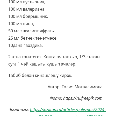
100 мл пустырник,
100 мл валериана,
100 мл боярышник,
100 мл пион,
50 мл эвкалипт яфрагы,
25 мл бөтнек төнәтмәсе,
10данә гвоздика.
2 атна төнәтегез. Көнгә өч тапкыр, 1/3 стакан
суга 1 чәй кашыгы кушып эчәләр.
Табиб белән киңәшләшү кирәк.
Автор: Гөлия Мөгаллимова
Фото: https://ru.freepik.com
Чыганагы:
https://kiziltan.ru/articles/poleznoe/2024-