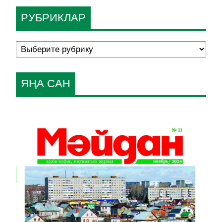
РУБРИКЛАР
ЯҢА САН