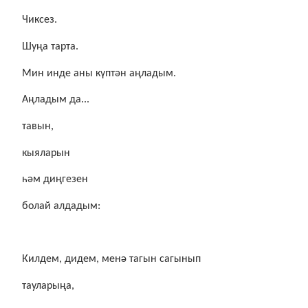
Чиксез.
Шуңа тарта.
Мин инде аны күптән аңладым.
Аңладым да...
тавын,
кыяларын
һәм диңгезен
болай алдадым:
Килдем, дидем, менә тагын сагынып
тауларыңа,