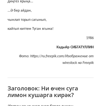
диңгез ярыңа...
...Ә бер айдан,
чынлап торып сагынып,
кайтып киттем Туган ягыма!
1986
Кадыйр СИБГАТУЛЛИН
Фото: https://ru.freepik.com/Изображение от
wirestock на Freepik
Заголовок: Ни өчен суга
лимон кушарга кирәк?
Иртән җылымса суга бераз лимон