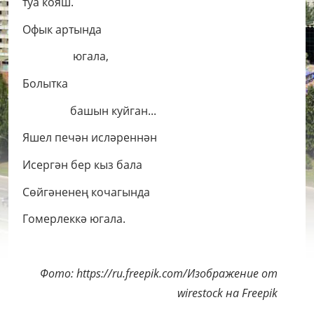
туа кояш.
Офык артында
югала,
Болытка
башын куйган...
Яшел печән исләреннән
Исергән бер кыз бала
Сөйгәненең кочагында
Гомерлеккә югала.
Фото: https://ru.freepik.com/Изображение от
wirestock на Freepik