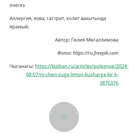
эчегез.
Аллергия, язва, гастрит, колит вакытында
ярамый.
Автор: Гөлия Мөгаллимова
Фото: https://ru.freepik.com
Чыганагы:
https://kiziltan.ru/articles/poleznoe/2024-
08-07/ni-chen-suga-limon-kusharga-kir-k-
3876376