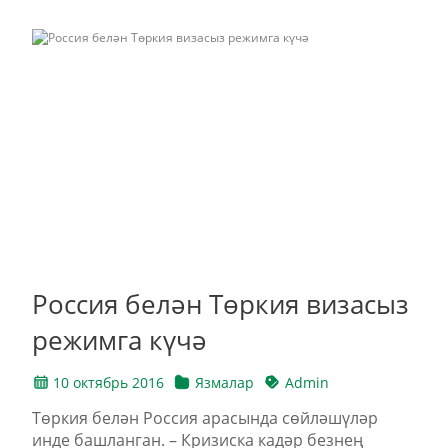
Россия белән Төркия визасыз
режимга күчә
10 октябрь 2016
Язмалар
Admin
Төркия белән Россия арасында сөйләшүләр
инде башланган. – Кризиска кадәр безнең