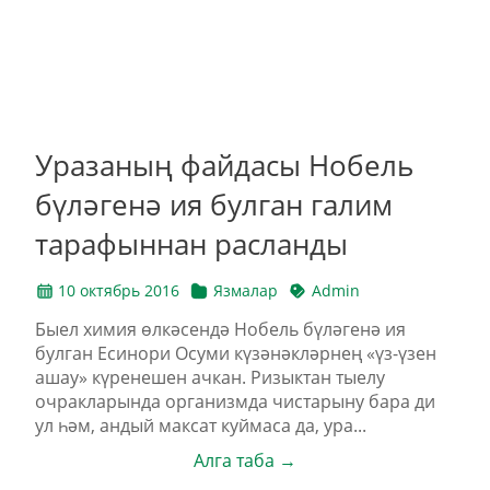
Уразаның файдасы Нобель
бүләгенә ия булган галим
тарафыннан расланды
10 октябрь 2016
Язмалар
Admin
Быел химия өлкәсендә Нобель бүләгенә ия
булган Есинори Осуми күзәнәкләрнең «үз-үзен
ашау» күренешен ачкан. Ризыктан тыелу
очракларында организмда чистарыну бара ди
ул һәм, андый максат куймаса да, ура...
Алга таба →