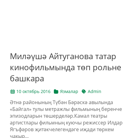
Миләүшә Айтуганова татар
кинофильмында төп рольне
башкара
10 октябрь 2016
Язмалар
Admin
Әтнә районының Түбән Бәрәскә авылында
«Байгал» тулы метражлы фильмының беренче
эпизодларын төшерделәр.Камал театры
артистлары фильмның куючы режиссер Илдар
Ягъфәров җитәкчелегендәге иҗади төркем
чакыр...