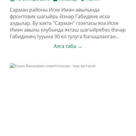
Сарман районы Иске Имән авылында
фронтовик шагыйрь Әзһәр Габидине искә
алдылар. Бу хакта "Сарман" газетасы яза.Иске
Имән авылы клубында якташ шагыйребез Әзһәр
Габидинең тууына 90 ел тулуга багышланган...
Алга таба →