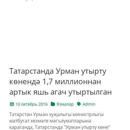
Татарстанда Урман утырту
көнендә 1,7 миллионнан
артык яшь агач утыртылган
10 октябрь 2016
Язмалар
Admin
Татарстан Урман хуҗалыгы министрлыгы
матбугат хезмәте мәгълүматларына
караганда, Татарстанда "Урман утырту көне"