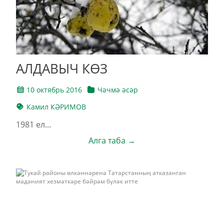
АЛДАВЫЧ КӨЗ
10 октябрь 2016
Чәчмә әсәр
Камил КӘРИМОВ
1981 ел...
Алга таба →