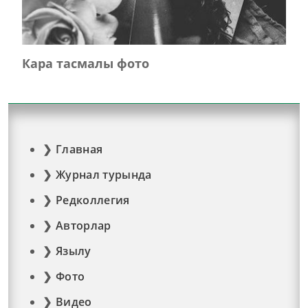
Кара тасмалы фото
Главная
Журнал турында
Редколлегия
Авторлар
Язылу
Фото
Видео