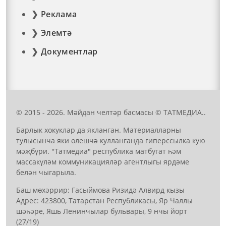
Реклама
Элемтә
Документлар
© 2015 - 2026. Мәйдан челтәр басмасы © ТАТМЕДИА..
Барлык хокуклар да якланган. Материалларны
тулысынча яки өлешчә кулланганда гиперссылка кую
мәҗбүри. "Татмедиа" республика матбугат һәм
массакүләм коммуникацияләр агентлыгы ярдәме
белән чыгарыла.
Баш мөхәррир: Гасыймова Ризидә Алвирд кызы
Адрес: 423800, Татарстан Республикасы, Яр Чаллы
шәһәре, Яшь Ленинчылар бульвары, 9 нчы йорт
(27/19)