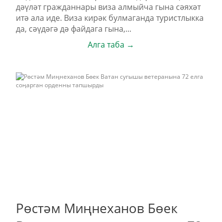
дәүләт гражданнары виза алмыйча гына сәяхәт
итә ала иде. Виза кирәк булмаганда туристлыкка
да, сәүдәгә дә файдага гына,...
Алга таба →
Рөстәм Миңнеханов Бөек