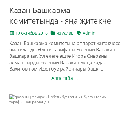
Казан Башкарма
комитетында - яңа җитәкче
10 октябрь 2016
Язмалар
Admin
Казан Башкарма комитетына аппарат җитәкчесе
билгеләнде. Әлеге вазифаны Евгений Варакин
башкарачак. Ул әлеге эштә Игорь Сивовны
алмаштырды.Евгений Варакин моңа кадәр
Вахитов һәм Идел буе районнары башл...
Алга таба →