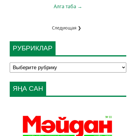
Алга таба →
Следующая ❯
РУБРИКЛАР
ЯҢА САН