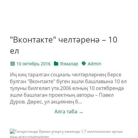
"Вконтакте" челтәренә – 10
ел
10 октябрь 2016
Язмалар
Admin
Иң киң таралган социаль челтәрләрнең берсе
булган "Вконтакте" бүген эшли башлавына 10 ел
тулуны билгеләп үтә.2006 елның 10 октябрендә
эшли башлаган проектның авторы – Павел
Дуров. Дөрес, ул акциянең б...
Алга таба →