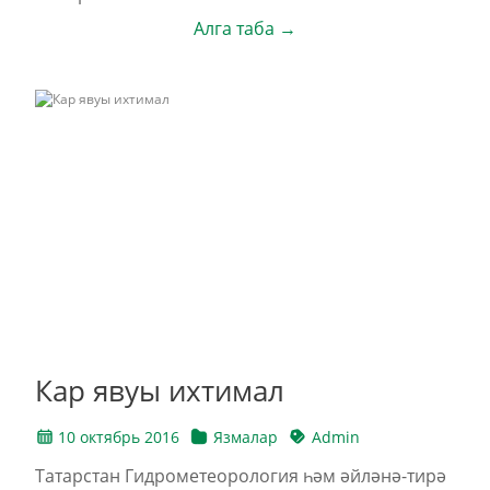
Алга таба →
Кар явуы ихтимал
10 октябрь 2016
Язмалар
Admin
Татарстан Гидрометеорология һәм әйләнә-тирә