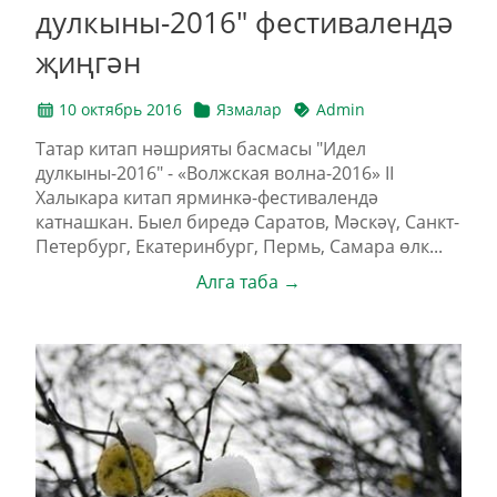
дулкыны-2016" фестивалендә
җиңгән
10 октябрь 2016
Язмалар
Admin
Татар китап нәшрияты басмасы "Идел
дулкыны-2016" - «Волжская волна-2016» II
Халыкара китап ярминкә-фестивалендә
катнашкан. Быел биредә Саратов, Мәскәү, Санкт-
Петербург, Екатеринбург, Пермь, Самара өлк...
Алга таба →