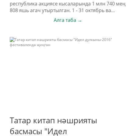
республика акциясе кысаларында 1 млн 740 мең
808 яшь агач утыртылган. 1 - 31 октябрь ва...
Алга таба →
Татар китап нәшрияты
басмасы "Идел