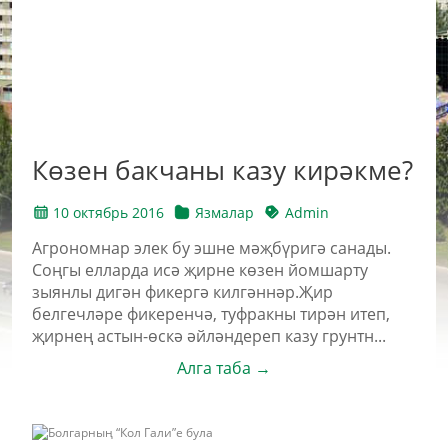
Көзен бакчаны казу кирәкме?
10 октябрь 2016
Язмалар
Admin
Агрономнар элек бу эшне мәҗбүригә санады.
Соңгы елларда исә җирне көзен йомшарту
зыянлы дигән фикергә килгәннәр.Җир
белгечләре фи­керенчә, туфракны тирән итеп,
җирнең астын-өскә әйләндереп казу грунтн...
Алга таба →