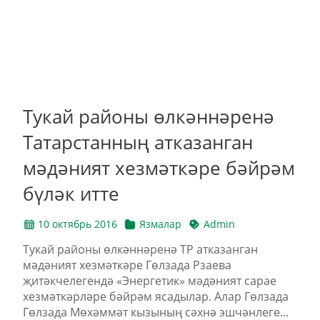
Тукай районы өлкәннәренә
Татарстанның атказанган
мәдәният хезмәткәре бәйрәм
бүләк итте
10 октябрь 2016
Язмалар
Admin
Тукай районы өлкәннәренә ТР атказанган
мәдәният хезмәткәре Гөлзада Рзаева
җитәкчелегендә «Энергетик» мәдәният сарае
хезмәткәрләре бәйрәм ясадылар. Алар Гөлзада
Гөлзада Мөхәммәт кызының сәхнә эшчәнлеге...