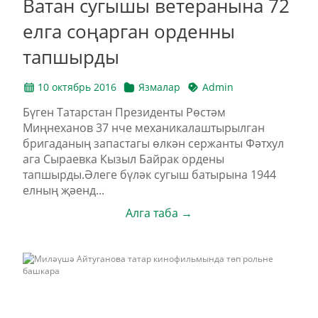
Ватан сугышы ветеранына 72
елга соңарган орденны
тапшырды
10 октябрь 2016
Язмалар
Admin
Бүген Татарстан Президенты Рөстәм
Миңнеханов 37 нче механикалаштырылган
бригаданың запастагы өлкән сержанты Фәтхул
ага Сыраевка Кызыл Байрак ордены
тапшырды.Әлеге бүләк сугыш батырына 1944
елның җәенд...
Алга таба →