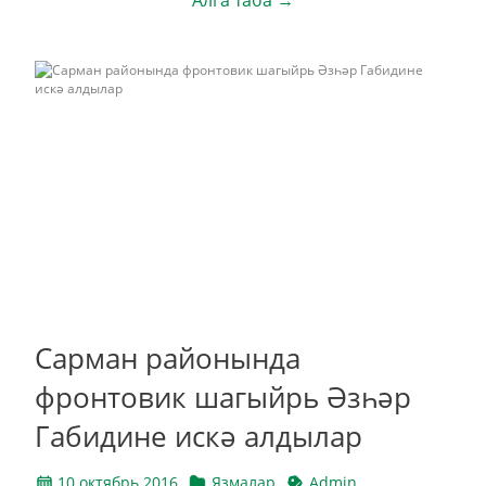
Алга таба →
Сарман районында
фронтовик шагыйрь Әзһәр
Габидине искә алдылар
10 октябрь 2016
Язмалар
Admin