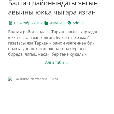
Балтач районындагы янгын
авылны юкка чыгара язган
10 октябрь 2016
Язмалар
Admin
Балтач районындагы Тархан авылы картадан
юкка чыга язып калган. Бу хакта "Хезмәт"
газетасы яза.Тархан – район үзәгеннән бик
еракта урнашкан кечкенә генә бер авыл,
биредә, ялгышмасак, бер генә хуҗалык...
Алга таба →