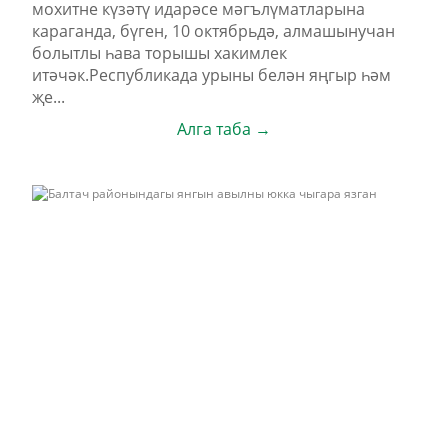
мохитне күзәтү идарәсе мәгълүматларына
караганда, бүген, 10 октябрьдә, алмашынучан
болытлы һава торышы хакимлек
итәчәк.Республикада урыны белән яңгыр һәм
җе...
Алга таба →