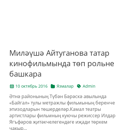
Миләүшә Айтуганова татар
кинофильмында төп рольне
башкара
10 октябрь 2016
Язмалар
Admin
Әтнә районының Түбән Бәрәскә авылында
«Байгал» тулы метражлы фильмының беренче
эпизодларын төшерделәр.Камал театры
артистлары фильмның куючы режиссер Илдар
Ягъфәров җитәкчелегендәге иҗади төркем
чакыр...