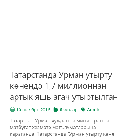
Татарстанда Урман утырту
көнендә 1,7 миллионнан
артык яшь агач утыртылган
10 октябрь 2016
Язмалар
Admin
Татарстан Урман хуҗалыгы министрлыгы
матбугат хезмәте мәгълүматларына
караганда, Татарстанда "Урман утырту көне"