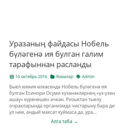
Уразаның файдасы Нобель
бүләгенә ия булган галим
тарафыннан расланды
10 октябрь 2016
Язмалар
Admin
Быел химия өлкәсендә Нобель бүләгенә ия
булган Есинори Осуми күзәнәкләрнең «үз-үзен
ашау» күренешен ачкан. Ризыктан тыелу
очракларында организмда чистарыну бара ди
ул һәм, андый максат куймаса да, ура...
Алга таба →