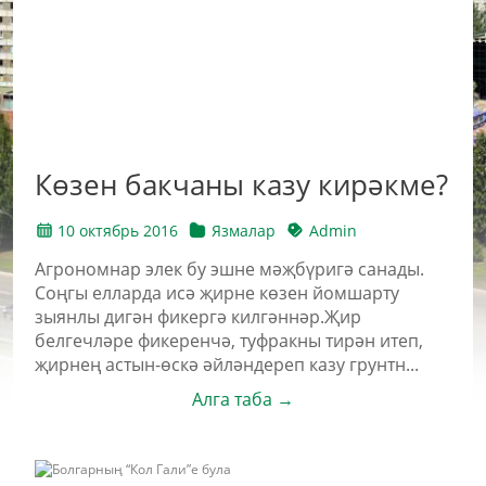
Көзен бакчаны казу кирәкме?
10 октябрь 2016
Язмалар
Admin
Агрономнар элек бу эшне мәҗбүригә санады.
Соңгы елларда исә җирне көзен йомшарту
зыянлы дигән фикергә килгәннәр.Җир
белгечләре фи­керенчә, туфракны тирән итеп,
җирнең астын-өскә әйләндереп казу грунтн...
Алга таба →