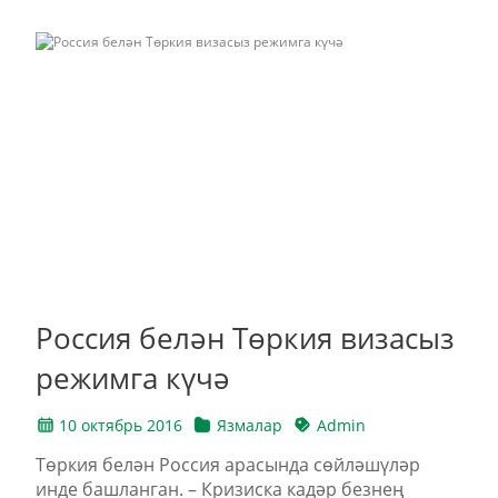
Россия белән Төркия визасыз
режимга күчә
10 октябрь 2016
Язмалар
Admin
Төркия белән Россия арасында сөйләшүләр
инде башланган. – Кризиска кадәр безнең