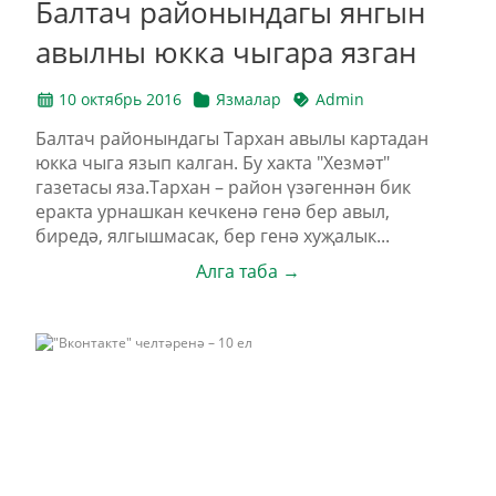
Балтач районындагы янгын
авылны юкка чыгара язган
10 октябрь 2016
Язмалар
Admin
Балтач районындагы Тархан авылы картадан
юкка чыга язып калган. Бу хакта "Хезмәт"
газетасы яза.Тархан – район үзәгеннән бик
еракта урнашкан кечкенә генә бер авыл,
биредә, ялгышмасак, бер генә хуҗалык...
Алга таба →