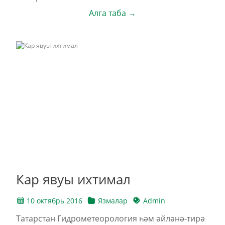
Алга таба →
Кар явуы ихтимал
10 октябрь 2016
Язмалар
Admin
Татарстан Гидрометеорология һәм әйләнә-тирә