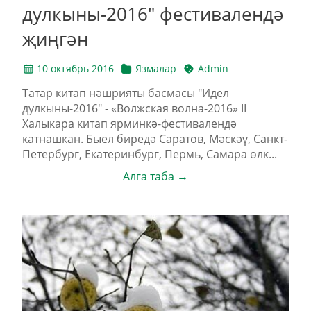
дулкыны-2016" фестивалендә
җиңгән
10 октябрь 2016
Язмалар
Admin
Татар китап нәшрияты басмасы "Идел
дулкыны-2016" - «Волжская волна-2016» II
Халыкара китап ярминкә-фестивалендә
катнашкан. Быел биредә Саратов, Мәскәү, Санкт-
Петербург, Екатеринбург, Пермь, Самара өлк...
Алга таба →