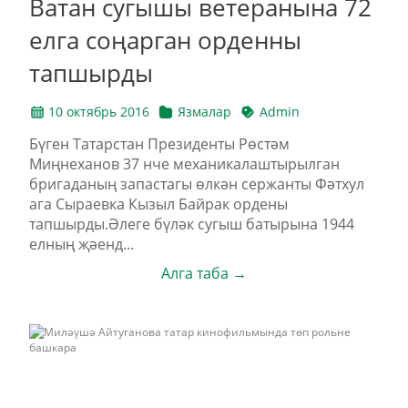
Ватан сугышы ветеранына 72
елга соңарган орденны
тапшырды
10 октябрь 2016
Язмалар
Admin
Бүген Татарстан Президенты Рөстәм
Миңнеханов 37 нче механикалаштырылган
бригаданың запастагы өлкән сержанты Фәтхул
ага Сыраевка Кызыл Байрак ордены
тапшырды.Әлеге бүләк сугыш батырына 1944
елның җәенд...
Алга таба →