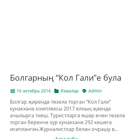
Болгарның “Кол Гали”е була
10 октябрь 2016
Язмалар
Admin
Болгар җирендә төзелә торган “Кол Гали”
кунакханә комплексы 2017 елның җәендә
ачылырга тиеш. Туристларга яшәр өчен төзелә
торган беренче зур кунакханә 292 кешегә
исәпләнгән.Журналистлар белән очрашу в...