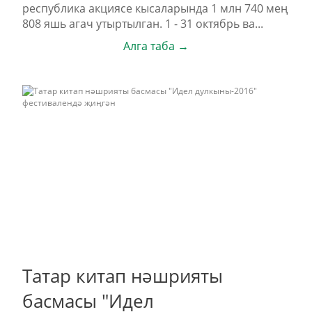
республика акциясе кысаларында 1 млн 740 мең
808 яшь агач утыртылган. 1 - 31 октябрь ва...
Алга таба →
Татар китап нәшрияты
басмасы "Идел