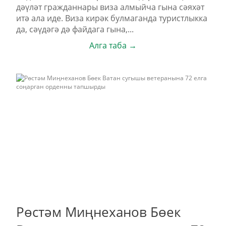
дәүләт гражданнары виза алмыйча гына сәяхәт
итә ала иде. Виза кирәк булмаганда туристлыкка
да, сәүдәгә дә файдага гына,...
Алга таба →
Рөстәм Миңнеханов Бөек