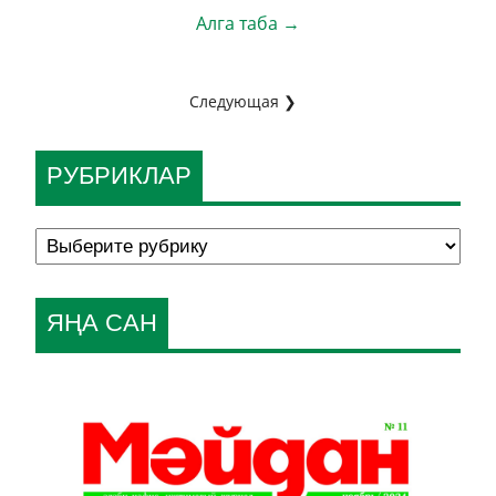
Алга таба →
Следующая ❯
РУБРИКЛАР
ЯҢА САН