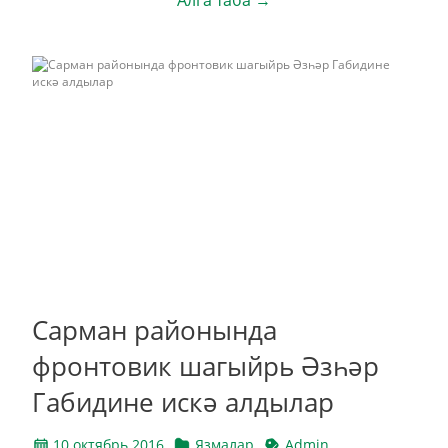
Алга таба →
Сарман районында
фронтовик шагыйрь Әзһәр
Габидине искә алдылар
10 октябрь 2016
Язмалар
Admin