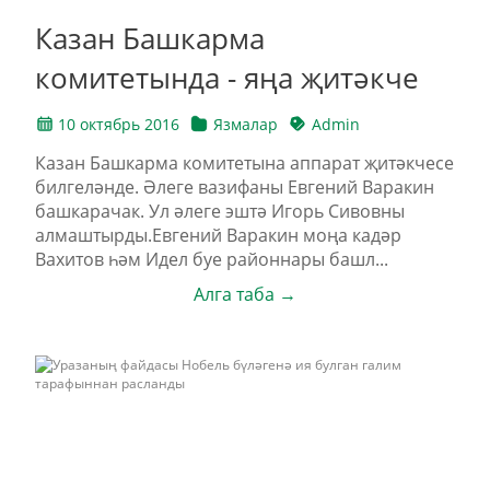
Казан Башкарма
комитетында - яңа җитәкче
10 октябрь 2016
Язмалар
Admin
Казан Башкарма комитетына аппарат җитәкчесе
билгеләнде. Әлеге вазифаны Евгений Варакин
башкарачак. Ул әлеге эштә Игорь Сивовны
алмаштырды.Евгений Варакин моңа кадәр
Вахитов һәм Идел буе районнары башл...
Алга таба →