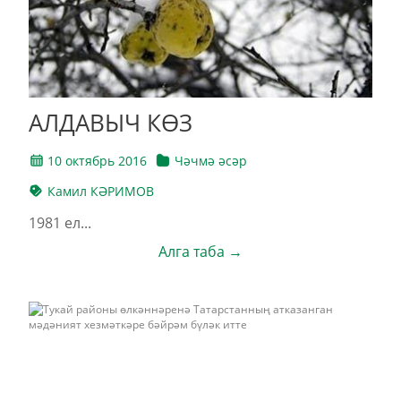
АЛДАВЫЧ КӨЗ
10 октябрь 2016
Чәчмә әсәр
Камил КӘРИМОВ
1981 ел...
Алга таба →