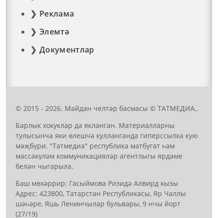
Реклама
Элемтә
Документлар
© 2015 - 2026. Мәйдан челтәр басмасы © ТАТМЕДИА..
Барлык хокуклар да якланган. Материалларны
тулысынча яки өлешчә кулланганда гиперссылка кую
мәҗбүри. "Татмедиа" республика матбугат һәм
массакүләм коммуникацияләр агентлыгы ярдәме
белән чыгарыла.
Баш мөхәррир: Гасыймова Ризидә Алвирд кызы
Адрес: 423800, Татарстан Республикасы, Яр Чаллы
шәһәре, Яшь Ленинчылар бульвары, 9 нчы йорт
(27/19)