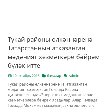
Тукай районы өлкәннәренә
Татарстанның атказанган
мәдәният хезмәткәре бәйрәм
бүләк итте
10 октябрь 2016
Язмалар
Admin
Тукай районы өлкәннәренә ТР атказанган
мәдәният хезмәткәре Гөлзада Рзаева
җитәкчелегендә «Энергетик» мәдәният сарае
хезмәткәрләре бәйрәм ясадылар. Алар Гөлзада
Гөлзада Мөхәммәт кызының сәхнә эшчәнлеге...