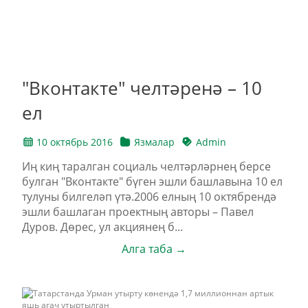
"Вконтакте" челтәренә – 10
ел
10 октябрь 2016
Язмалар
Admin
Иң киң таралган социаль челтәрләрнең берсе
булган "Вконтакте" бүген эшли башлавына 10 ел
тулуны билгеләп үтә.2006 елның 10 октябрендә
эшли башлаган проектның авторы – Павел
Дуров. Дөрес, ул акциянең б...
Алга таба →