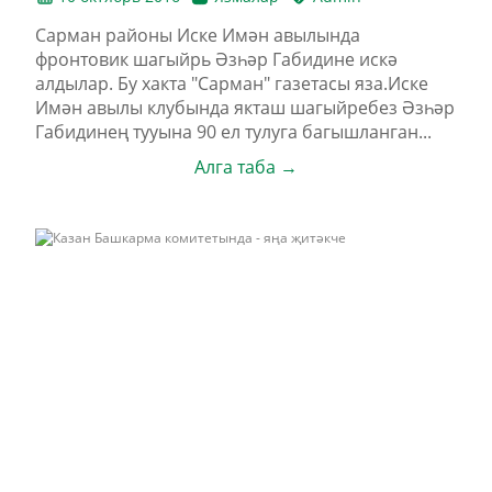
Сарман районы Иске Имән авылында
фронтовик шагыйрь Әзһәр Габидине искә
алдылар. Бу хакта "Сарман" газетасы яза.Иске
Имән авылы клубында якташ шагыйребез Әзһәр
Габидинең тууына 90 ел тулуга багышланган...
Алга таба →