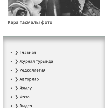
Кара тасмалы фото
Главная
Журнал турында
Редколлегия
Авторлар
Язылу
Фото
Видео