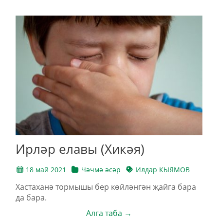
Ирләр елавы (Хикәя)
18 май 2021
Чәчмә әсәр
Илдар КЫЯМОВ
Хастаханә тормышы бер көйләнгән җайга бара
да бара.
Алга таба →