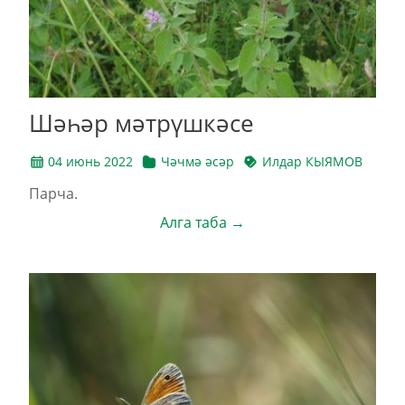
Шәһәр мәтрүшкәсе
04 июнь 2022
Чәчмә әсәр
Илдар КЫЯМОВ
Парча.
Алга таба →