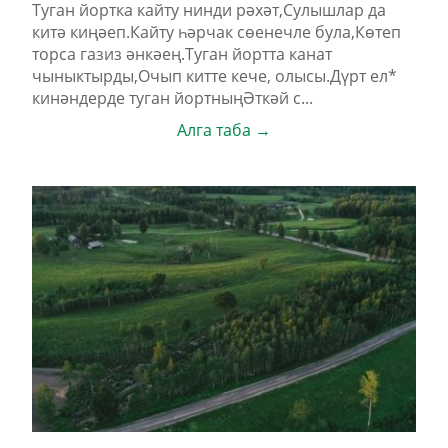
Туган йортка кайту нинди рәхәт,Сулышлар да
китә киңәеп.Кайту һәрчак сөенечле була,Көтеп
торса газиз әнкәең.Туган йортта канат
чыныктырды,Очып китте кече, олысы.Дүрт ел*
кинәндерде туган йортныңӘткәй с...
Алга таба →