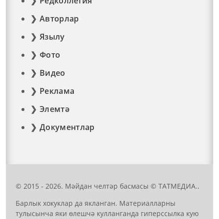
Редколлегия
Авторлар
Язылу
Фото
Видео
Реклама
Элемтә
Документлар
© 2015 - 2026. Мәйдан челтәр басмасы © ТАТМЕДИА..
Барлык хокуклар да якланган. Материалларны
тулысынча яки өлешчә кулланганда гиперссылка кую