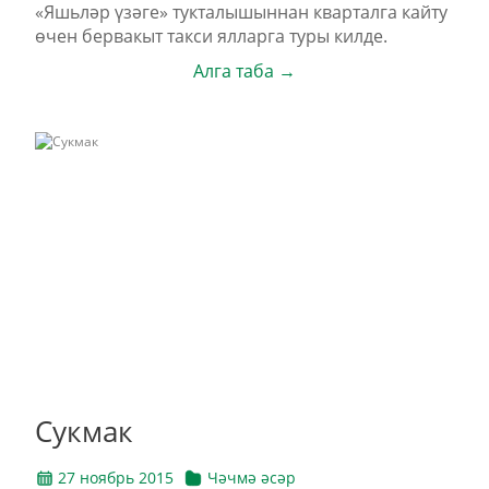
«Яшьләр үзәге» тукталышыннан кварталга кайту
өчен бервакыт такси ялларга туры килде.
Алга таба →
Сукмак
27 ноябрь 2015
Чәчмә әсәр