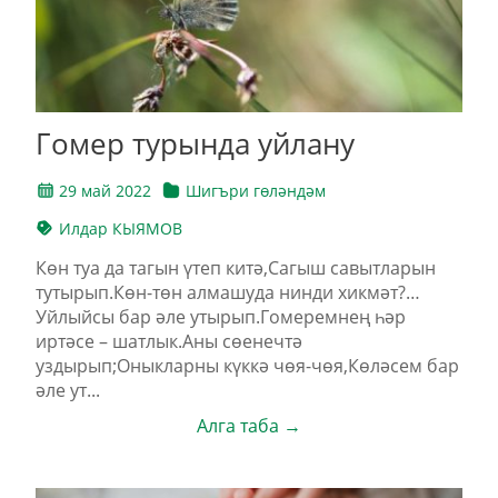
Гомер турында уйлану
29 май 2022
Шигъри гөләндәм
Илдар КЫЯМОВ
Көн туа да тагын үтеп китә,Сагыш савытларын
тутырып.Көн-төн алмашуда нинди хикмәт?…
Уйлыйсы бар әле утырып.Гомеремнең һәр
иртәсе – шатлык.Аны сөенечтә
уздырып;Оныкларны күккә чөя-чөя,Көләсем бар
әле ут...
Алга таба →