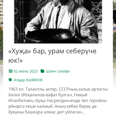
«Хуҗа» бар, урам себерүче
юк!»
02 июль 2023
Шаян сәхифә
Илдар КЫЯМОВ
1963 ел. Талантлы актер, СССРның халык артисты
Хәлил Әбҗәлилов вафат булгач, Нәкый
Исәнбәтнең «Хуҗа Насретдин»ендә төп геройны
уйнарга кеше калмый. Аның кебек берәү дә
Хуҗаны башкара алмас дип уйлаган...