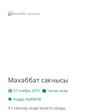
Мәхәббәт сакчысы
27 ноябрь 2015
Чәчмә әсәр
Илдар КЫЯМОВ
Ул көннәр инде еракта калды.