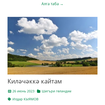
Алга таба →
Киләчәккә кайтам
26 июнь 2023
Шигъри гөләндәм
Илдар КЫЯМОВ