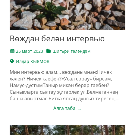
Вөҗдан белән интервью
25 март 2023
Шигъри гөләндәм
Илдар КЫЯМОВ
Мин интервью алам... вөҗданымнан:Ничек
хәлең? Ничек кәефең?«Усал сорау» бирсәм,
Намус-дустымТаныр микән берәр гаебен?
Сыныкларга сылтау җитәрлек ул,Белмәгәннең
башы авыртмас.Биткә япсаң дунгыз тиресен,...
Алга таба →