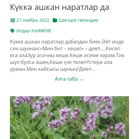
Күккә ашкан наратлар да
27 ноябрь 2022
Шигъри гөләндәм
Илдар КЫЯМОВ
Күккә ашкан наратлар даБездән биек.Әйт инде
син шуннан:«Мин бит – кеше!» – диеп.…Кисеп
ега алаЗур агачны кеше.Кеше исеме хәрәм,Тик
шул булса эшең.Кеше үзе теләпҮстерә ала
урман.Мин кайсысы шуның?Диеп...
Алга таба →