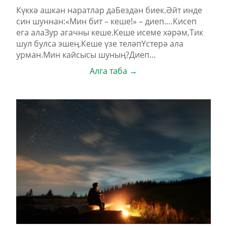
Күккә ашкан наратлар даБездән биек.Әйт инде
син шуннан:«Мин бит – кеше!» – диеп.…Кисеп
ега алаЗур агачны кеше.Кеше исеме хәрәм,Тик
шул булса эшең.Кеше үзе теләпҮстерә ала
урман.Мин кайсысы шуның?Диеп...
Алга таба →