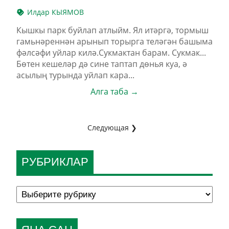
Илдар КЫЯМОВ
Кышкы парк буйлап атлыйм. Ял итәргә, тормыш
гамьнәреннән арынып торырга теләгән башыма
фәлсәфи уйлар килә.Сукмактан барам. Сукмак...
Бөтен кешеләр дә сине таптап дөнья куа, ә
асылың турында уйлап кара...
Алга таба →
Следующая ❯
РУБРИКЛАР