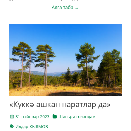
Алга таба →
«Күккә ашкан наратлар да»
31 гыйнвар 2023
Шигъри гөләндәм
Илдар КЫЯМОВ