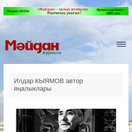
Илдар КЫЯМОВ автор
яңалыклары