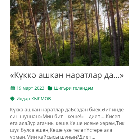
«Күккә ашкан наратлар да...»
19 март 2023
Шигъри гөләндәм
Илдар КЫЯМОВ
Күккә ашкан наратлар даБездән биек.Әйт инде
син шуннан:«Мин бит – кеше!» – диеп.…Кисеп
ега алаЗур агачны кеше.Кеше исеме хәрәм,Тик
шул булса эшең.Кеше үзе теләпҮстерә ала
урман.Мин кайсысы шуның?Диеп...