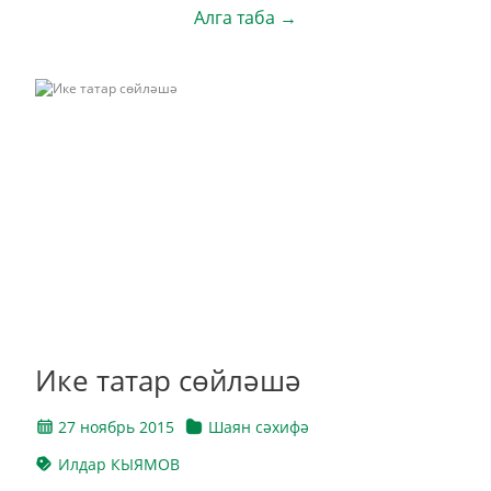
Алга таба →
Ике татар сөйләшә
27 ноябрь 2015
Шаян сәхифә
Илдар КЫЯМОВ