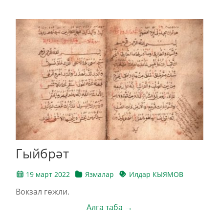
Гыйбрәт
19 март 2022
Язмалар
Илдар КЫЯМОВ
Вокзал гөжли.
Алга таба →