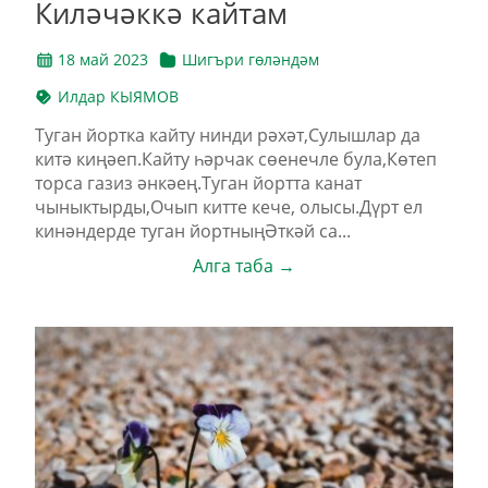
Киләчәккә кайтам
18 май 2023
Шигъри гөләндәм
Илдар КЫЯМОВ
Туган йортка кайту нинди рәхәт,Сулышлар да
китә киңәеп.Кайту һәрчак сөенечле була,Көтеп
торса газиз әнкәең.Туган йортта канат
чыныктырды,Очып китте кече, олысы.Дүрт ел
кинәндерде туган йортныңӘткәй са...
Алга таба →