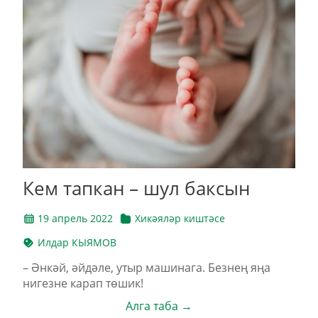
Кем тапкан – шул баксын
19 апрель 2022
Хикәяләр киштәсе
Илдар КЫЯМОВ
– Әнкәй, әйдәле, утыр машинага. Безнең яңа
нигезне карап төшик!
Алга таба →