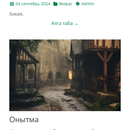
24 сентябрь 2024
Мирас
Admin
Хикәя.
Алга таба →
Онытма