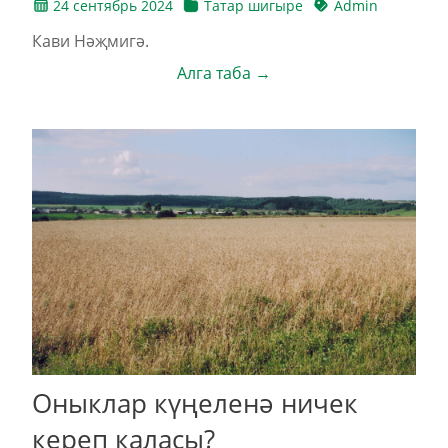
24 сентябрь 2024
Татар шигыре
Admin
Кави Нәҗмигә.
Алга таба →
Оныклар күңеленә ничек
кереп каласы?