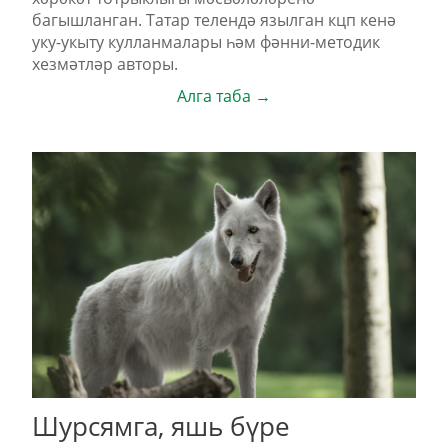
багышланган. Татар телендә язылган кцп кенә
уку-укыту кулланмалары һәм фәнни-методик
хезмәтләр авторы.
Алга таба →
Шурсямга, яшь бүре