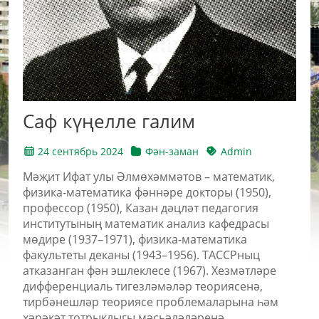
Саф күңелле галим
24 сентябрь 2024
Фән-заман
Admin
Мәҗит Ифат улы Әлмөхәммәтов – математик,
физика-математика фәннәре докторы (1950),
профессор (1950), Казан дәцләт педагогия
институтының математик анализ кафедрасы
мөдире (1937–1971), физика-математика
факультеты деканы (1943–1956). ТАССРныц
атказанган фән эшлеклесе (1967). Хезмәтләре
дифференциаль тигезләмәләр теориясенә,
тирбәнешләр теориясе проблемаларына һәм
хәрәкәт тотрыклыгы мәсьәләләренә