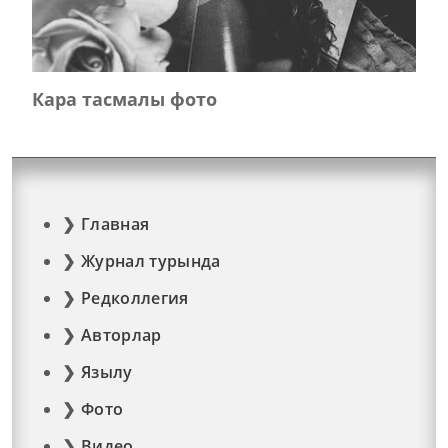
Кара тасмалы фото
Главная
Журнал турында
Редколлегия
Авторлар
Язылу
Фото
Видео