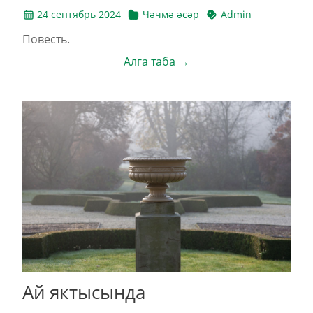
24 сентябрь 2024
Чәчмә әсәр
Admin
Повесть.
Алга таба →
Ай яктысында