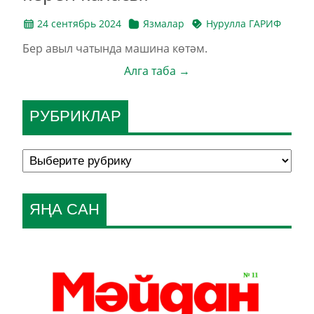
24 сентябрь 2024
Язмалар
Нурулла ГАРИФ
Бер авыл чатында машина көтәм.
Алга таба →
РУБРИКЛАР
ЯҢА САН