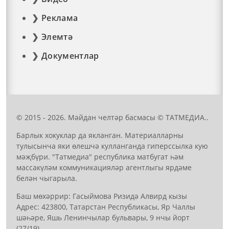
Реклама
Элемтә
Документлар
© 2015 - 2026. Мәйдан челтәр басмасы © ТАТМЕДИА..
Барлык хокуклар да якланган. Материалларны
тулысынча яки өлешчә кулланганда гиперссылка кую
мәҗбүри. "Татмедиа" республика матбугат һәм
массакүләм коммуникацияләр агентлыгы ярдәме
белән чыгарыла.
Баш мөхәррир: Гасыймова Ризидә Алвирд кызы
Адрес: 423800, Татарстан Республикасы, Яр Чаллы
шәһәре, Яшь Ленинчылар бульвары, 9 нчы йорт
(27/19)