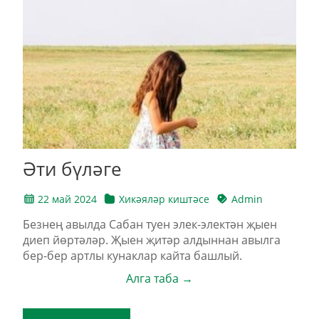
Әти бүләге
22 май 2024
Хикәяләр киштәсе
Admin
Безнең авылда Сабан туен элек-электән җыен
диеп йөртәләр. Җыен җитәр алдыннан авылга
бер-бер артлы кунаклар кайта башлый.
Алга таба →