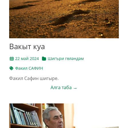
Вакыт куа
22 май 2024
Шигъри гөләндәм
Факил САФИН
Факил Сафин шигыре.
Алга таба →