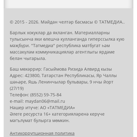
© 2015 - 2026. Мәйдан челтәр басмасы © ТАТМЕДИА..
Барлык хокуклар да якланган. Материалларны
тулысынча яки өлешчә кулланганда гиперссылка кую
мәҗбүри. "Татмедиа" республика матбугат һәм
массакүләм коммуникацияләр агентлыгы ярдәме
белән чыгарыла.
Баш мөхәррир: Гасыймова Ризидә Алвирд кызы
Адрес: 423800, Татарстан Республикасы, Яр Чаллы
шәһәре, Яшь Ленинчылар бульвары, 9 нчы йорт
(27/19)
Телефон: (8552) 59-75-84
е-mail: mауdаn06@mail.гu
Нәшер итүче: АО «ТАТМЕДИА»
Әлеге ресурста 16+ категорияләренә керүче
мәгълүмат булырга мөмкин.
Антикоррупционная политика