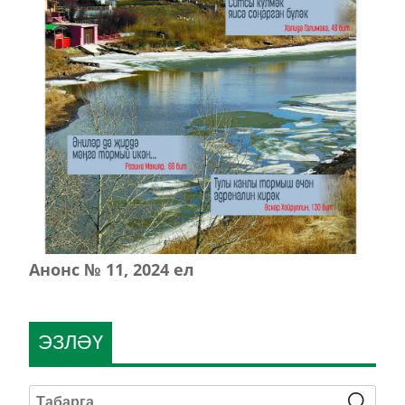
Анонс № 11, 2024 ел
ЭЗЛӘҮ