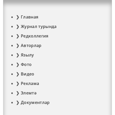
Главная
Журнал турында
Редколлегия
Авторлар
Язылу
Фото
Видео
Реклама
Элемтә
Документлар