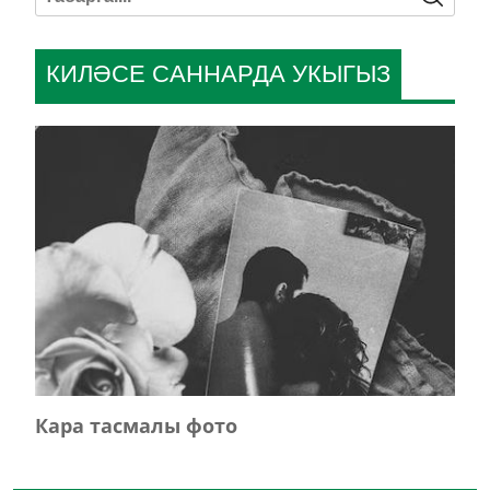
КИЛӘСЕ САННАРДА УКЫГЫЗ
Кара тасмалы фото