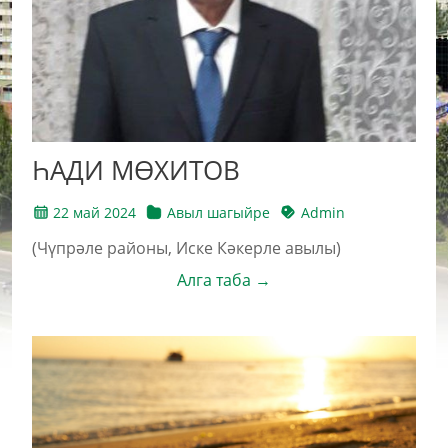
ҺАДИ МӨХИТОВ
22 май 2024
Авыл шагыйре
Admin
(Чүпрәле районы, Иске Кәкерле авылы)
Алга таба →