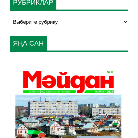
РУБРИКЛАР
ЯҢА САН