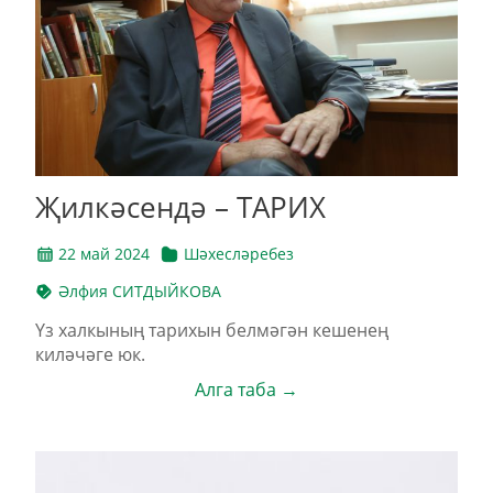
Җилкәсендә – ТАРИХ
22 май 2024
Шәхесләребез
Әлфия СИТДЫЙКОВА
Үз халкының тарихын белмәгән кешенең
киләчәге юк.
Алга таба →