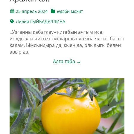
23 апрель 2024
Әдәби мохит
Лилия ГЫЙБАДУЛЛИНА
«Узганны кабатлау» китабын ачтым исә,
йолдызлы чиксез күк каршында япа-ялгыз басып
калам. Ымсындыра да, кыен да, олылыгы белән
авыр да.
Алга таба →