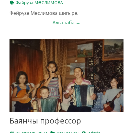
Фәйрүзә МӨСЛИМОВА
Фәйрүзә Мөслимова шигыре.
Алга таба →
Баянчы профессор