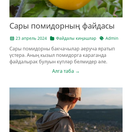
Сары помидорның файдасы
23 апрель 2024
Файдалы киңәшләр
Admin
Сары помидорны бакчачылар аеруча яратып
үстерә. Аның кызыл помидорга караганда
файдалырак булуын күпләр белмидер әле.
Алга таба →