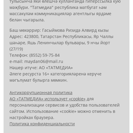
тулысынча яки өлешчә кулланганда гиперссылка кую
мәҗбүри. "Татмедиа" республика матбугат һәм
массакүләм коммуникацияләр агентлыгы ярдәме
белән чыгарыла.
Баш мөхәррир: Гасыймова Ризидә Алвирд кызы
Адрес: 423800, Татарстан Республикасы, Яр Чаллы
шәһәре, Яшь Ленинчылар бульвары, 9 нчы йорт
(27/19)
Телефон: (8552) 59-75-84
е-mail: mауdаn06@mail.гu
Нәшер итүче: АО «ТАТМЕДИА»
Әлеге ресурста 16+ категорияләренә керүче
мәгълүмат булырга мөмкин.
Антикоррупционная политика
АО «ТАТМЕДИА» использует «cookie»
для
персонализации сервисов и удобства пользователей
сайтом. Использование «cookie» можно отменить в
настройках браузера.
Политика конфиденциальности