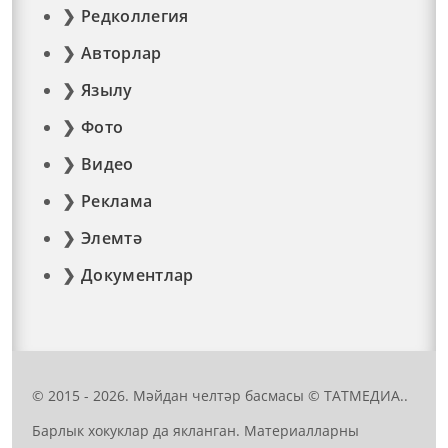
Редколлегия
Авторлар
Язылу
Фото
Видео
Реклама
Элемтә
Документлар
© 2015 - 2026. Мәйдан челтәр басмасы © ТАТМЕДИА..
Барлык хокуклар да якланган. Материалларны