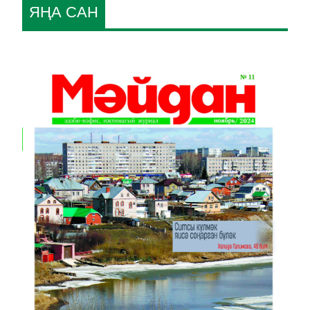
ЯҢА САН