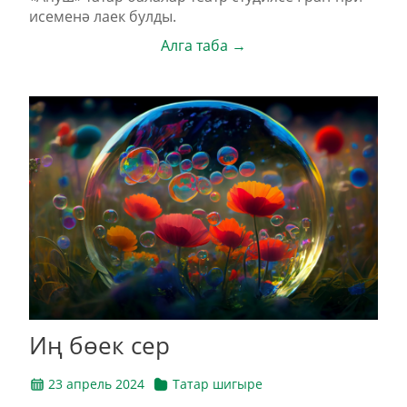
исеменә лаек булды.
Алга таба →
Иң бөек сер
23 апрель 2024
Татар шигыре