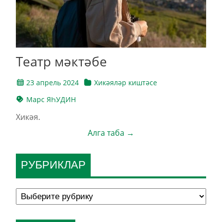
Театр мәктәбе
23 апрель 2024
Хикәяләр киштәсе
Марс ЯҺУДИН
Хикәя.
Алга таба →
РУБРИКЛАР