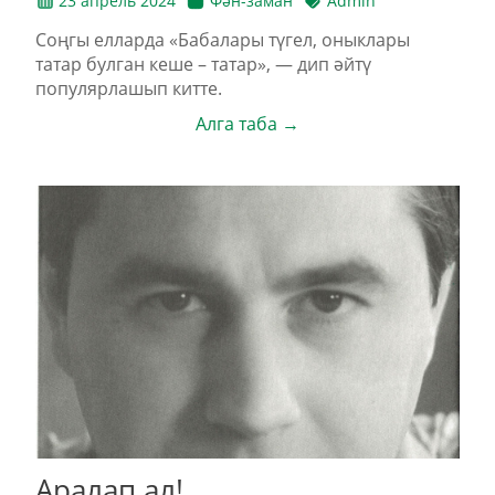
23 апрель 2024
Фән-заман
Admin
Соңгы елларда «Бабалары түгел, оныклары
татар булган кеше – татар», — дип әйтү
популярлашып китте.
Алга таба →
Аралап ал!