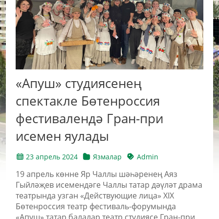
«Апуш» студиясенең
спектакле Бөтенроссия
фестивалендә Гран-при
исемен яулады
23 апрель 2024
Язмалар
Admin
19 апрель көнне Яр Чаллы шәһәренең Аяз
Гыйләҗев исемендәге Чаллы татар дәүләт драма
театрында узган «Действующие лица» XIX
Бөтенроссия театр фестиваль-форумында
«Апуш» татар балалар театр студиясе Гран-при