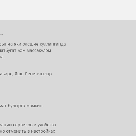
..
сынча яки өлешчә кулланганда
матбугат һәм массакүләм
ла.
 шәһәре, Яшь Ленинчылар
мат булырга мөмкин.
ации сервисов и удобства
но отменить в настройках