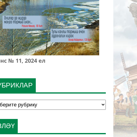
нс № 11, 2024 ел
УБРИКЛАР
ЗЛӘҮ