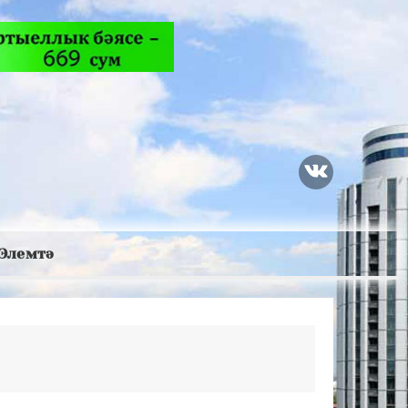
Элемтә