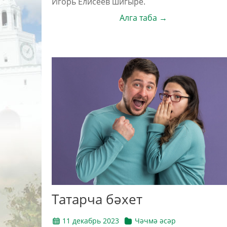
Игорь Елисеев шигыре.
Алга таба →
Татарча бәхет
11 декабрь 2023
Чәчмә әсәр