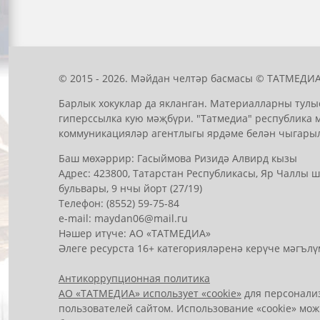
© 2015 - 2026. Мәйдан челтәр басмасы © ТАТМЕДИА
Барлык хокуклар да якланган. Материалларны тулы
гиперссылка кую мәҗбүри. "Татмедиа" республика 
коммуникацияләр агентлыгы ярдәме белән чыгары
Баш мөхәррир: Гасыймова Ризидә Алвирд кызы
Адрес: 423800, Татарстан Республикасы, Яр Чаллы
бульвары, 9 нчы йорт (27/19)
Телефон: (8552) 59-75-84
е-mail: mауdаn06@mail.гu
Нәшер итүче: АО «ТАТМЕДИА»
Әлеге ресурста 16+ категорияләренә керүче мәгълү
Антикоррупционная политика
АО «ТАТМЕДИА» использует «cookie»
для персонализ
пользователей сайтом. Использование «cookie» мож