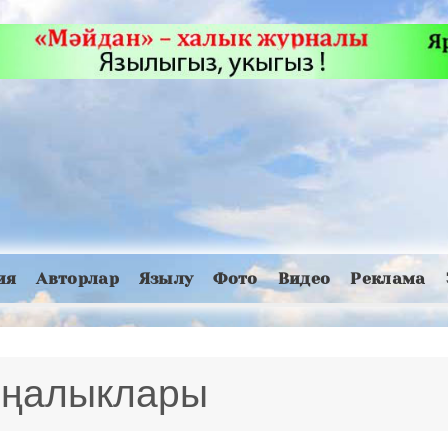
ия
Авторлар
Язылу
Фото
Видео
Реклама
 яңалыклары