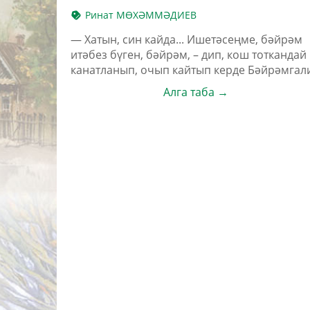
Ринат МӨХӘММӘДИЕВ
— Хатын, син кайда... Ишетәсеңме, бәйрәм
итәбез бүген, бәйрәм, – дип, кош тоткандай
канатланып, очып кайтып керде Бәйрәмгал
Алга таба →