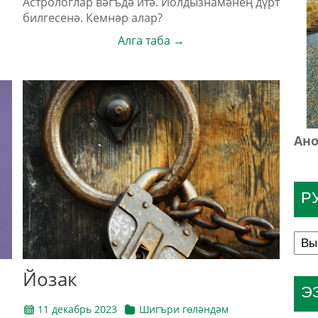
Астрологлар вәгъдә итә. Йолдызнамәнең дүрт
билгесенә. Кемнәр алар?
Алга таба →
Ано
Р
Йозак
Э
11 декабрь 2023
Шигъри гөләндәм