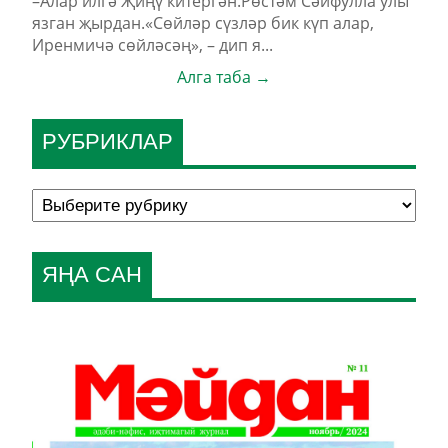
–Алар илгә Җиңү китергән.Рөстәм Сәйфулла улы
язган җырдан.«Сөйләр сүзләр бик күп алар,
Иренмичә сөйләсәң», – дип я...
Алга таба →
РУБРИКЛАР
ЯҢА САН