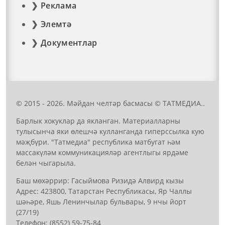
Реклама
Элемтә
Документлар
© 2015 - 2026. Мәйдан челтәр басмасы © ТАТМЕДИА..
Барлык хокуклар да якланган. Материалларны
тулысынча яки өлешчә кулланганда гиперссылка кую
мәҗбүри. "Татмедиа" республика матбугат һәм
массакүләм коммуникацияләр агентлыгы ярдәме
белән чыгарыла.
Баш мөхәррир: Гасыймова Ризидә Алвирд кызы
Адрес: 423800, Татарстан Республикасы, Яр Чаллы
шәһәре, Яшь Ленинчылар бульвары, 9 нчы йорт
(27/19)
Телефон: (8552) 59-75-84