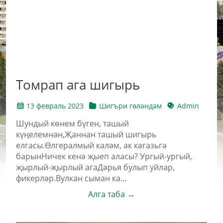
Томрап ага шигырь
13 февраль 2023
Шигъри гөләндәм
Admin
Шундый көнем бүген, ташый
күңелемнән,Җаннан ташый шигырь
елгасы.Өлгералмый каләм, ак кәгазьгә
барынНичек кенә җыеп аласы? Ургый-ургый,
җырлый-җырлый агаДәрья булып уйлар,
фикерләр.Вулкан сыман ка...
Алга таба →