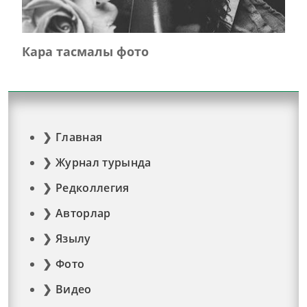
Кара тасмалы фото
Главная
Журнал турында
Редколлегия
Авторлар
Язылу
Фото
Видео