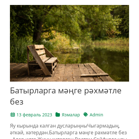
Батырларга мәңге рәхмәтле
без
13 февраль 2023
Язмалар
Admin
Яу кырында калган дусларыңныЧыгармадың,
әткәй, хәтердән.Батырларга мәңге рәхмәтле без