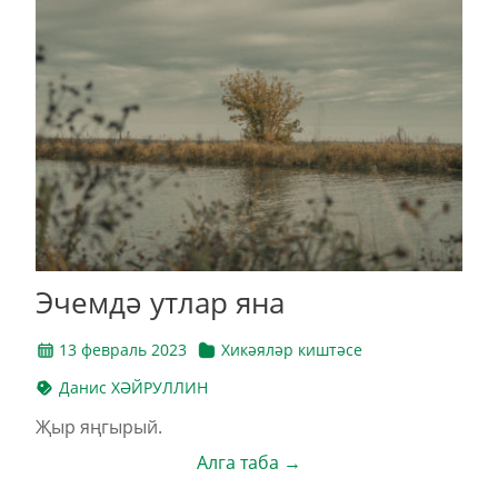
Эчемдә утлар яна
13 февраль 2023
Хикәяләр киштәсе
Данис ХӘЙРУЛЛИН
Җыр яңгырый.
Алга таба →