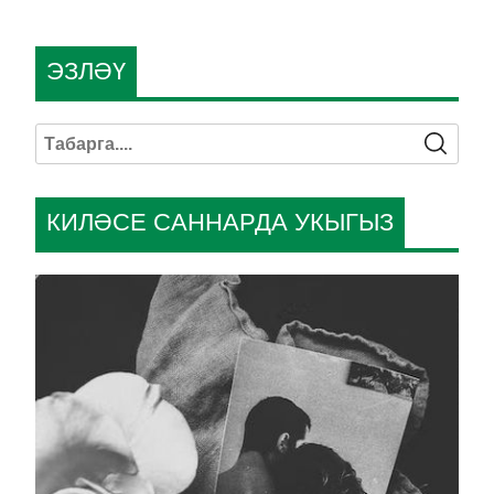
ЭЗЛӘҮ
КИЛӘСЕ САННАРДА УКЫГЫЗ