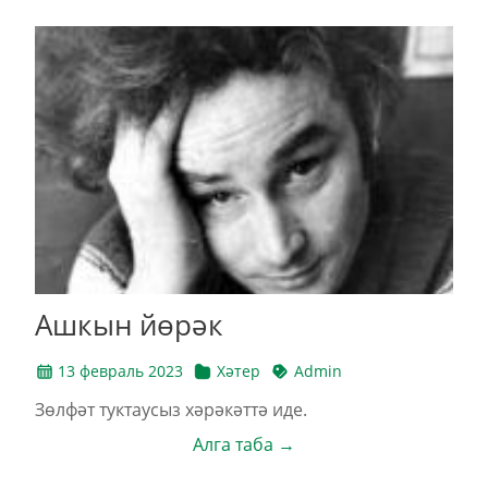
Ашкын йөрәк
13 февраль 2023
Хәтер
Admin
Зөлфәт туктаусыз хәрәкәттә иде.
Алга таба →