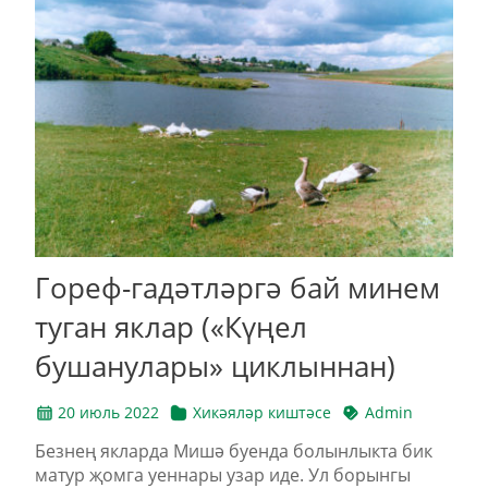
Гореф-гадәтләргә бай минем
туган яклар («Күңел
бушанулары» циклыннан)
20 июль 2022
Хикәяләр киштәсе
Admin
Безнең якларда Мишә буенда болынлыкта бик
матур җомга уеннары узар иде. Ул борынгы