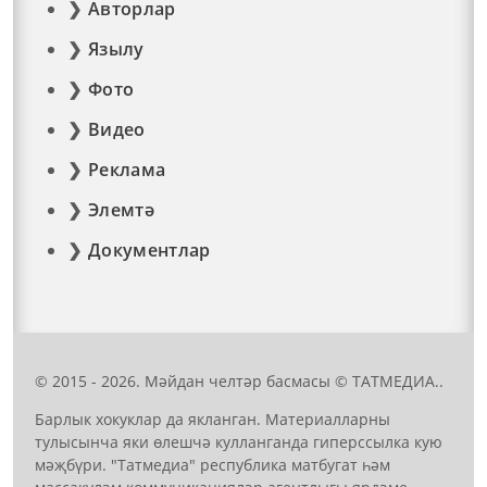
Авторлар
Язылу
Фото
Видео
Реклама
Элемтә
Документлар
© 2015 - 2026. Мәйдан челтәр басмасы © ТАТМЕДИА..
Барлык хокуклар да якланган. Материалларны
тулысынча яки өлешчә кулланганда гиперссылка кую
мәҗбүри. "Татмедиа" республика матбугат һәм