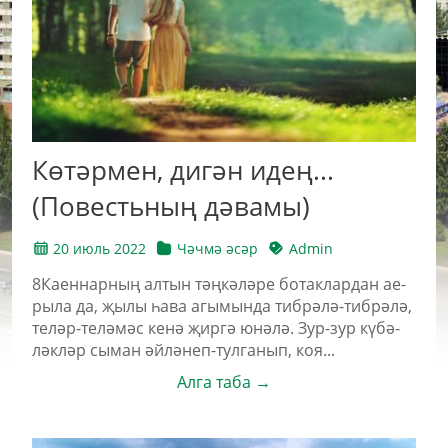
Көтәрмен, дигән идең...
(Повестьның дәвамы)
20 июль 2022
Чәчмә әсәр
Admin
8Ка­ен­нар­ның ал­тын тәң­кә­лә­ре бо­так­лар­дан ае­
ры­ла да, җы­лы һа­ва агы­мын­да тиб­рә­лә-тиб­рә­лә,
те­ләр-те­лә­мәс ке­нә җир­гә юнә­лә. Зур-зур кү­бә­
ләк­ләр сы­ман әй­лә­неп-тул­га­нып, ко­я...
Алга таба →