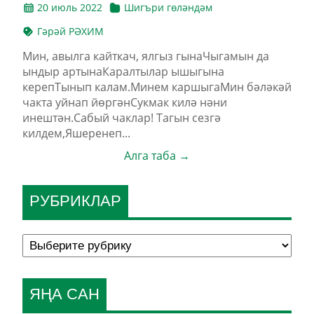
20 июль 2022
Шигъри гөләндәм
Гәрәй РӘХИМ
Мин, авылга кайткач, ялгыз гынаЧыгамын да
ындыр артынаКаралтылар ышыгына
керепТынып калам.Минем каршыгаМин бәләкәй
чакта уйнап йөргәнСукмак килә нәни
инештән.Сабый чаклар! Тагын сезгә
килдем,Яшеренеп...
Алга таба →
РУБРИКЛАР
ЯҢА САН