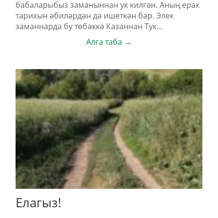
бабаларыбыз заманыннан ук килгән. Аның ерак
тарихын әбиләрдән дә ишеткән бар. Элек
заманнарда бу төбәккә Казаннан Тук...
Алга таба →
Елагыз!