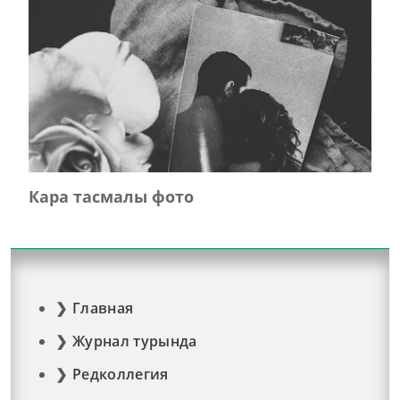
Кара тасмалы фото
Главная
Журнал турында
Редколлегия