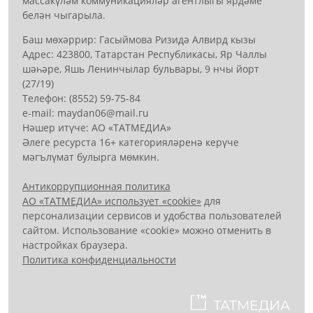
массакүләм коммуникацияләр агентлыгы ярдәме
белән чыгарыла.
Баш мөхәррир: Гасыймова Ризидә Алвирд кызы
Адрес: 423800, Татарстан Республикасы, Яр Чаллы
шәһәре, Яшь Ленинчылар бульвары, 9 нчы йорт
(27/19)
Телефон: (8552) 59-75-84
е-mail: mауdаn06@mail.гu
Нәшер итүче: АО «ТАТМЕДИА»
Әлеге ресурста 16+ категорияләренә керүче
мәгълүмат булырга мөмкин.
Антикоррупционная политика
АО «ТАТМЕДИА» использует «cookie»
для
персонализации сервисов и удобства пользователей
сайтом. Использование «cookie» можно отменить в
настройках браузера.
Политика конфиденциальности