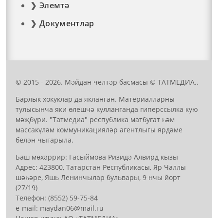
Элемтә
Документлар
© 2015 - 2026. Мәйдан челтәр басмасы © ТАТМЕДИА..
Барлык хокуклар да якланган. Материалларны
тулысынча яки өлешчә кулланганда гиперссылка кую
мәҗбүри. "Татмедиа" республика матбугат һәм
массакүләм коммуникацияләр агентлыгы ярдәме
белән чыгарыла.
Баш мөхәррир: Гасыймова Ризидә Алвирд кызы
Адрес: 423800, Татарстан Республикасы, Яр Чаллы
шәһәре, Яшь Ленинчылар бульвары, 9 нчы йорт
(27/19)
Телефон: (8552) 59-75-84
е-mail: mауdаn06@mail.гu