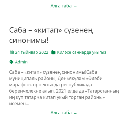
Алга таба →
Саба – «китап» сүзенең
синонимы!
24 гыйнвар 2022
Киләсе саннарда укыгыз
Admin
Саба – «китап» сүзенең синонимы!Саба
муниципаль районы, Дөньякүләм «Әдәби
марафон» проектында республикада
беренчелекне алып, 2021 елда да «Татарстанның
иң күп татарча китап укый торган районы»
исемен...
Алга таба →