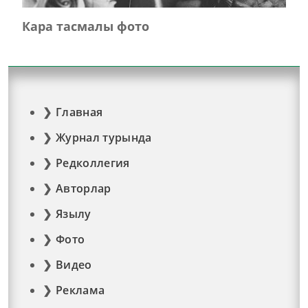
Кара тасмалы фото
Главная
Журнал турында
Редколлегия
Авторлар
Язылу
Фото
Видео
Реклама