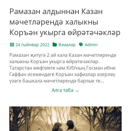
Рамазан алдыннан Казан
мәчетләрендә халыкны
Коръән укырга өйрәтәчәкләр
24 гыйнвар 2022
Язмалар
Admin
Рамазан җитүгә 2 ай кала Казан мәчетләрендә
халыкны Коръән укырга өйрәтәчәкләр.
Татарстан мөфтияте һәм КИУның Госман ибне
Гаффан исемендәге Коръән хафизлар әзерләү
үзәге башкала мәчетләрендә барлык те...
Алга таба →