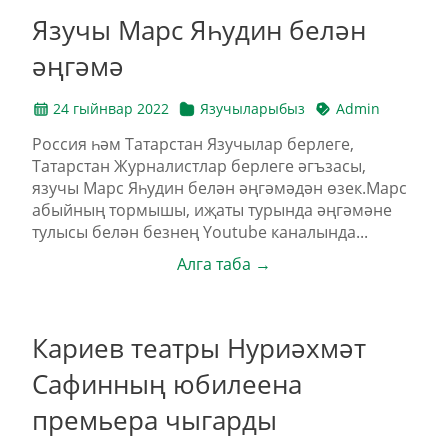
Язучы Марс Яһудин белән
әңгәмә
24 гыйнвар 2022
Язучыларыбыз
Admin
Россия һәм Татарстан Язучылар берлеге,
Татарстан Журналистлар берлеге әгъзасы,
язучы Марс Яһудин белән әңгәмәдән өзек.Марс
абыйның тормышы, иҗаты турында әңгәмәне
тулысы белән безнең Youtube каналында...
Алга таба →
Кариев театры Нуриәхмәт
Сафинның юбилеена
премьера чыгарды