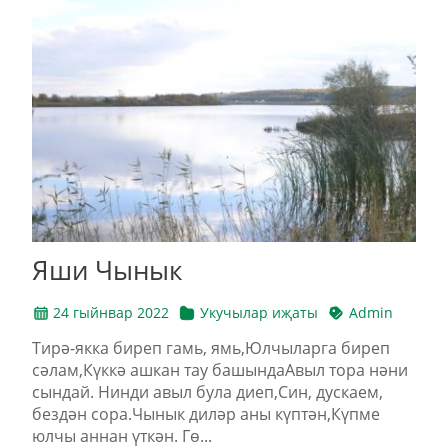
Яши Чынык
24 гыйнвар 2022
Укучылар иҗаты
Admin
Тирә-якка биреп гамь, ямь,Юлчыларга биреп
сәлам,Күккә ашкан тау башындаАвыл тора нәни
сындай. Нинди авыл була диеп,Син, дускаем,
бездән сора.Чынык диләр аны күптән,Күпме
юлчы аннан үткән. Гө...