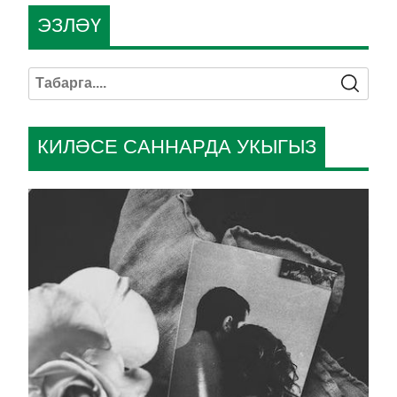
ЭЗЛӘҮ
КИЛӘСЕ САННАРДА УКЫГЫЗ