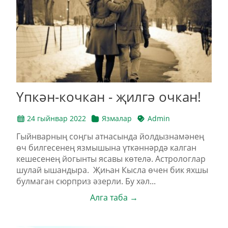
Үпкән-кочкан - җилгә очкан!
24 гыйнвар 2022
Язмалар
Admin
Гыйнварның соңгы атнасында йолдызнамәнең
өч билгесенең язмышына үткәннәрдә калган
кешесенең йогынты ясавы көтелә. Астрологлар
шулай ышандыра. Җиһан Кысла өчен бик яхшы
булмаган сюрприз әзерли. Бу хәл...
Алга таба →