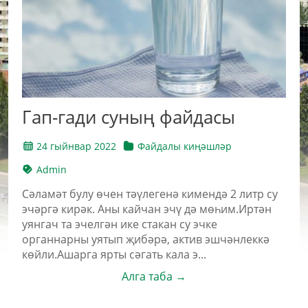
Гап-гади суның файдасы
24 гыйнвар 2022
Файдалы киңәшләр
Admin
Сәламәт булу өчен тәүлегенә кимендә 2 литр су
эчәргә кирәк. Аны кайчан эчү дә мөһим.Иртән
уянгач та эчелгән ике стакан су эчке
органнарны уятып җибәрә, актив эшчәнлеккә
көйли.Ашарга ярты сәгать кала э...
Алга таба →