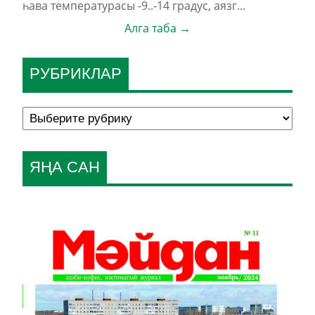
һава температурасы -9..-14 градус, аязг...
Алга таба →
РУБРИКЛАР
ЯҢА САН