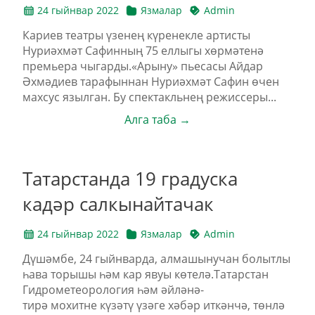
24 гыйнвар 2022
Язмалар
Admin
Кариев театры үзенең күренекле артисты
Нуриәхмәт Сафинның 75 еллыгы хөрмәтенә
премьера чыгарды.«Арыну» пьесасы Айдар
Әхмәдиев тарафыннан Нуриәхмәт Сафин өчен
махсус язылган. Бу спектакльнең режиссеры...
Алга таба →
Татарстанда 19 градуска
кадәр салкынайтачак
24 гыйнвар 2022
Язмалар
Admin
Дүшәмбе, 24 гыйнварда, алмашынучан болытлы
һава торышы һәм кар явуы көтелә.Татарстан
Гидрометеорология һәм әйләнә-
тирә мохитне күзәтү үзәге хәбәр иткәнчә, төнлә