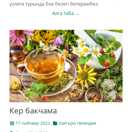
үзлеге турында бик белеп бетермибез.
Алга таба →
Кер бакчама
17 гыйнвар 2022
Шигъри гөләндәм