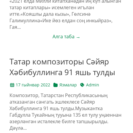
«2021 елда Милли китапханәдән иң күп алынган
татар китаплары» исемлеген игълан
итте.«Кояшлы дала кызы», Гөлсинә
Галимуллина«Ике йөз елдан соң инкыйраз»,
Гая...
Алга таба →
Татар композиторы Сәйяр
Хәбибуллинга 91 яшь тулды
17 гыйнвар 2022
Язмалар
Admin
Композитор, Татарстан Республикасының
атказанган сәнгать эшлеклесе Сәйяр
Хәбибуллинга 91 яшь тулды.Музыкантка
Габдулла Тукайның тууына 135 ел тулу уңаеннан
әзерләнгән истәлекле билге тапшырылды.
Дәүлә...