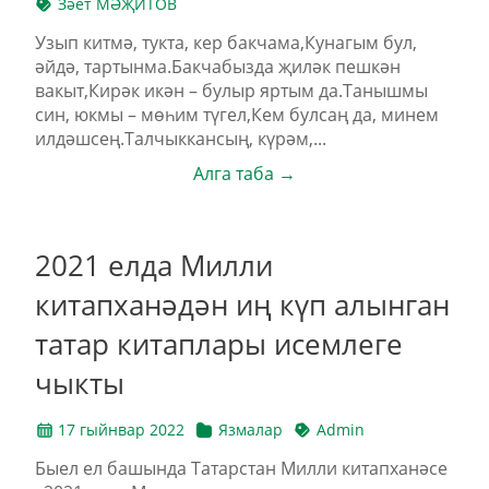
Зәет МӘҖИТОВ
Узып китмә, тукта, кер бакчама,Кунагым бул,
әйдә, тартынма.Бакчабызда җиләк пешкән
вакыт,Кирәк икән – булыр яртым да.Танышмы
син, юкмы – мөһим түгел,Кем булсаң да, минем
илдәшсең.Талчыккансың, күрәм,...
Алга таба →
2021 елда Милли
китапханәдән иң күп алынган
татар китаплары исемлеге
чыкты
17 гыйнвар 2022
Язмалар
Admin
Быел ел башында Татарстан Милли китапханәсе