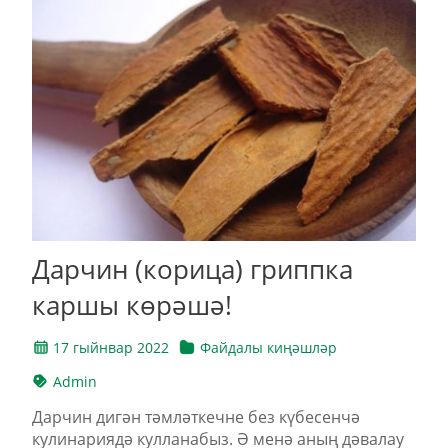
Дарчин (корица) гриппка
каршы көрәшә!
17 гыйнвар 2022
Файдалы киңәшләр
Admin
Дарчин дигән тәмләткечне без күбесенчә
кулинариядә кулланабыз. Ә менә аның дәвалау