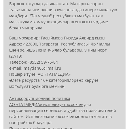
Барлык хокуклар да якланган. Материалларны
тулысынча яки өлешчә кулланганда гиперссылка кую
мәҗбүри. "Татмедиа" республика матбугат һәм
массакүләм коммуникацияләр агентлыгы ярдәме
белән чыгарыла.
Баш мөхәррир: Гасыймова Ризидә Алвирд кызы
Адрес: 423800, Татарстан Республикасы, Яр Чаллы
шәһәре, Яшь Ленинчылар бульвары, 9 нчы йорт
(27/19)
Телефон: (8552) 59-75-84
е-mail: mауdаn06@mail.гu
Нәшер итүче: АО «ТАТМЕДИА»
Әлеге ресурста 16+ категорияләренә керүче
мәгълүмат булырга мөмкин.
Антикоррупционная политика
АО «ТАТМЕДИА» использует «cookie»
для
персонализации сервисов и удобства пользователей
сайтом. Использование «cookie» можно отменить в
настройках браузера.
Политика конфиденциальности