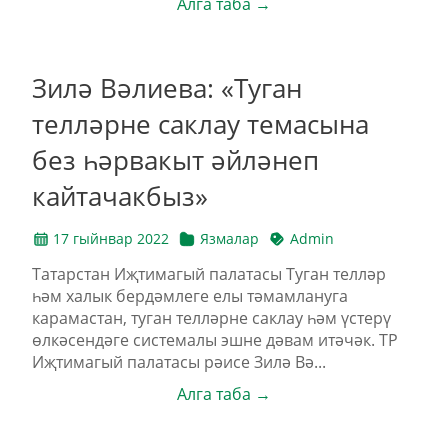
Алга таба →
Зилә Вәлиева: «Туган
телләрне саклау темасына
без һәрвакыт әйләнеп
кайтачакбыз»
17 гыйнвар 2022
Язмалар
Admin
Татарстан Иҗтимагый палатасы Туган телләр
һәм халык бердәмлеге елы тәмамлануга
карамастан, туган телләрне саклау һәм үстерү
өлкәсендәге системалы эшне дәвам итәчәк. ТР
Иҗтимагый палатасы рәисе Зилә Вә...
Алга таба →