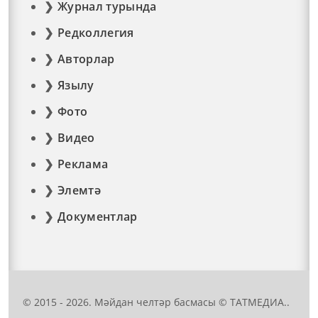
Журнал турында
Редколлегия
Авторлар
Язылу
Фото
Видео
Реклама
Элемтә
Документлар
© 2015 - 2026. Мәйдан челтәр басмасы © ТАТМЕДИА..