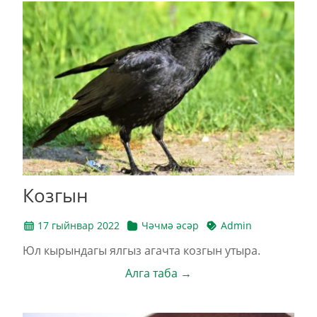
Козгын
17 гыйнвар 2022
Чәчмә әсәр
Admin
Юл кырындагы ялгыз агачта козгын утыра.
Алга таба →