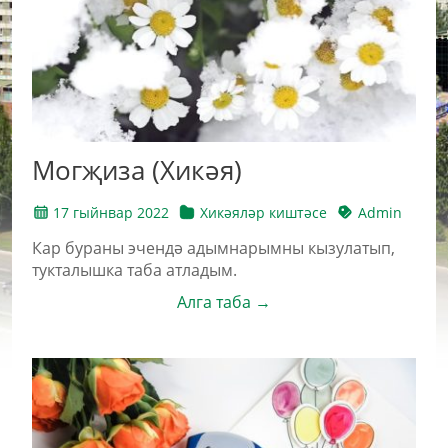
Могҗиза (Хикәя)
17 гыйнвар 2022
Хикәяләр киштәсе
Admin
Кар бураны эчендә адымнарымны кызулатып,
тукталышка таба атладым.
Алга таба →