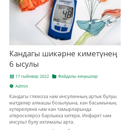
Кандагы шикәрне киметүнең
6 ысулы
17 гыйнвар 2022
Файдалы киңәшләр
Admin
Кандагы глюкоза һәм инсулинның артык булуы
матдәләр алмашы бозылуына, кан басымының
күтәрелүенә һәм кан тамырларында
атеросклероз барлыкка китерә. Инфаркт һәм
инсульт булу ихтималы арта.