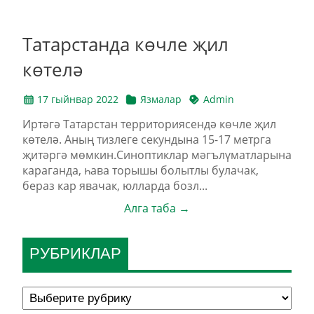
Татарстанда көчле җил
көтелә
17 гыйнвар 2022
Язмалар
Admin
Иртәгә Татарстан территориясендә көчле җил
көтелә. Аның тизлеге секундына 15-17 метрга
җитәргә мөмкин.Синоптиклар мәгълүматларына
караганда, һава торышы болытлы булачак,
бераз кар явачак, юлларда бозл...
Алга таба →
РУБРИКЛАР