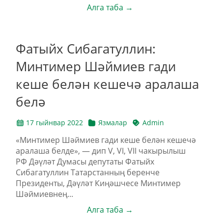
Алга таба →
Фатыйх Сибагатуллин:
Минтимер Шәймиев гади
кеше белән кешечә аралаша
белә
17 гыйнвар 2022
Язмалар
Admin
«Минтимер Шәймиев гади кеше белән кешечә
аралаша белде», — дип V, VI, VII чакырылыш
РФ Дәүләт Думасы депутаты Фатыйх
Сибагатуллин Татарстанның беренче
Президенты, Дәүләт Киңәшчесе Минтимер
Шәймиевнең...
Алга таба →