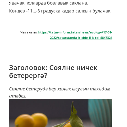
явачак, юлларда бозлавык саклана.
Көндез -11...-6 градуска кадәр салкын булачак.
Чыганагы:
https://tatar-inform.tatar/news/ecology/17-01-
2022/tatarstanda-k-chle-il-k-tel-5847324
Заголовок: Сөялне ничек
бетерергә?
Сөялне бетерүдә бер халык ысулын тәкъдим
итәбез.