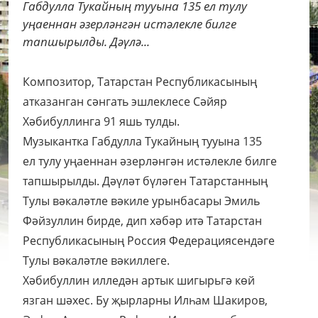
Габдулла Тукайның тууына 135 ел тулу
уңаеннан әзерләнгән истәлекле билге
тапшырылды. Дәүлә...
Композитор, Татарстан Республикасының
атказанган сәнгать эшлеклесе Сәйяр
Хәбибуллинга 91 яшь тулды.
Музыкантка Габдулла Тукайның тууына 135
ел тулу уңаеннан әзерләнгән истәлекле билге
тапшырылды. Дәүләт бүләген Татарстанның
Тулы вәкаләтле вәкиле урынбасары Эмиль
Фәйзуллин бирде, дип хәбәр итә Татарстан
Республикасының Россия Федерациясендәге
Тулы вәкаләтле вәкиллеге.
Хәбибуллин илледән артык шигырьгә көй
язган шәхес. Бу җырларны Илһам Шакиров,