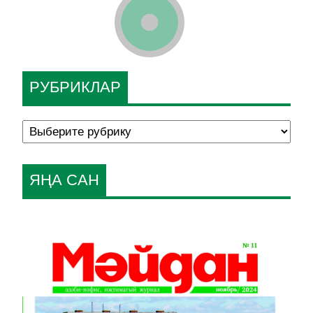
РУБРИКЛАР
ЯҢА САН