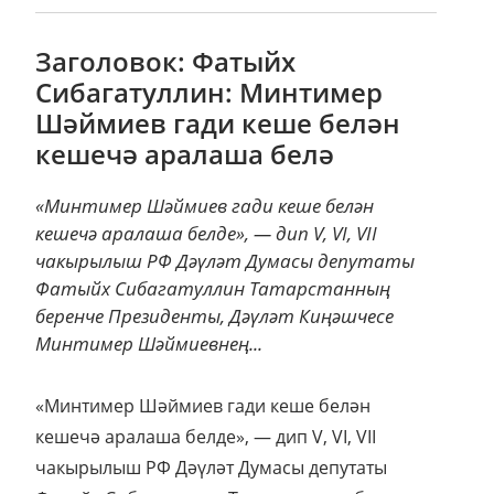
Заголовок: Фатыйх
Сибагатуллин: Минтимер
Шәймиев гади кеше белән
кешечә аралаша белә
«Минтимер Шәймиев гади кеше белән
кешечә аралаша белде», — дип V, VI, VII
чакырылыш РФ Дәүләт Думасы депутаты
Фатыйх Сибагатуллин Татарстанның
беренче Президенты, Дәүләт Киңәшчесе
Минтимер Шәймиевнең...
«Минтимер Шәймиев гади кеше белән
кешечә аралаша белде», — дип V, VI, VII
чакырылыш РФ Дәүләт Думасы депутаты