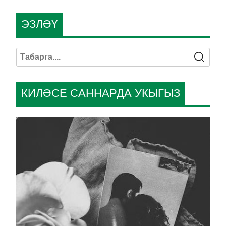
ЭЗЛӘҮ
КИЛӘСЕ САННАРДА УКЫГЫЗ