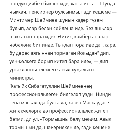
продукциябез бик юк иде, хәтта ит тә… Шунда
чыккач, пенсионер булсынмы, гади кешеме —
Минтимер Шәймиев шуның кадәр түзем
булып, алар белән сөйләшә иде. Без яшьләр
шаккатып тора идек. Әйтик, кайбер апалар
чәбәләнә бит инде. Тыңлап тора иде дә, „кара,
бу дөрес аягыннан тормаган йокыдан“ дип,
уен-көлкегә борып китеп бара иде», — дип
уртаклашты элеккеге авыл хуҗалыгы
министры.
Фатыйх Сибагатуллин Шәймиевнең
профессиональлеген билгеләп узды. Нинди
генә мәсьәләдә булса да, хәзер Мәскәүдәге
җитәкчеләргә дә профессиональлек җитеп
бетми, ди ул. «Тормышны белү мөһим. Авыл
тормышын да, шәһәрнекен дә, гади кешене