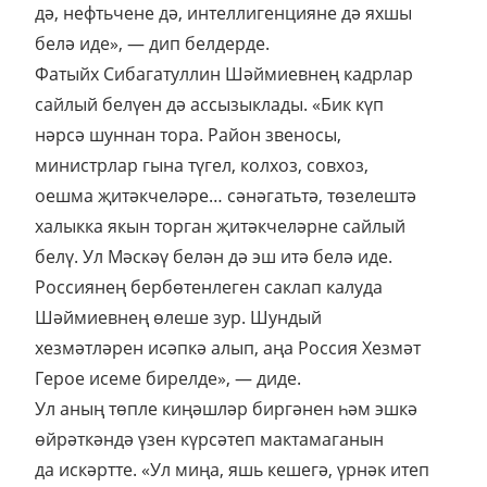
дә, нефтьчене дә, интеллигенцияне дә яхшы
белә иде», — дип белдерде.
Фатыйх Сибагатуллин Шәймиевнең кадрлар
сайлый белүен дә ассызыклады. «Бик күп
нәрсә шуннан тора. Район звеносы,
министрлар гына түгел, колхоз, совхоз,
оешма җитәкчеләре… сәнәгатьтә, төзелештә
халыкка якын торган җитәкчеләрне сайлый
белү. Ул Мәскәү белән дә эш итә белә иде.
Россиянең бербөтенлеген саклап калуда
Шәймиевнең өлеше зур. Шундый
хезмәтләрен исәпкә алып, аңа Россия Хезмәт
Герое исеме бирелде», — диде.
Ул аның төпле киңәшләр биргәнен һәм эшкә
өйрәткәндә үзен күрсәтеп мактамаганын
да искәртте. «Ул миңа, яшь кешегә, үрнәк итеп