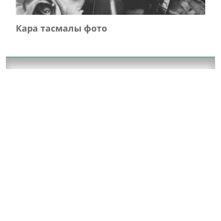
Кара тасмалы фото
Главная
Журнал турында
Редколлегия
Авторлар
Язылу
Фото
Видео
Реклама