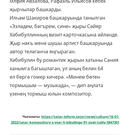
Әлфия Авзалова, Рафаэль Ильясов кебек
җырчылар башкарды.
Илһам Шакиров башкаруында танылган
«Эзләдем, бәгърем, сине» җыры Сәйяр
Хәбибуллинның визит карточкасына әйләнде.
Җыр нәкъ менә шушы артист башкаруында
автор теләгәнчә яңгыраган.
Хәбибулин бу романтик җырын хатыны Сания
ханымга багышлаган, ул аның белән 64
ел бергә гомер кичерә. «Минем бөтен
тормышым — музыкада», — дип аңлата
үзенең тормыш юлын композитор.
Чыганагы:
https://tatar-inform.tatar/news/culture/16-01-
2022/tatar-kompozitory-s-yyar-h-bibullinga-91-yash-tuldy-5847301