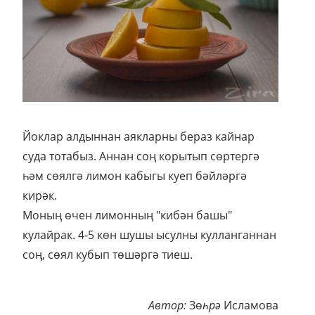
Йоклар алдыннан аякларны бераз кайнар
суда тотабыз. Аннан соң корытып сөртергә
һәм сөялгә лимон кабыгы куеп бәйләргә
кирәк.
Моның өчен лимонның "кибән башы"
кулайрак. 4-5 көн шушы ысулны кулланганнан
соң, сөял кубып төшәргә тиеш.
Автор:
Зө
һрә
Исламова