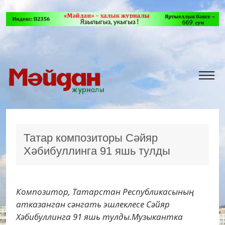
Татар композиторы Сәйяр
Хәбибуллинга 91 яшь тулды
Композитор, Татарстан Республикасының
атказанган сәнгать эшлеклесе Сәйяр
Хәбибуллинга 91 яшь тулды.Музыкантка