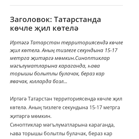
Заголовок: Татарстанда
көчле җил көтелә
Иртәгә Татарстан территориясендә көчле
җил көтелә. Аның тизлеге секундына 15-17
метрга җитәргә мөмкин.Синоптиклар
мәгълүматларына караганда, һава
торышы болытлы булачак, бераз кар
явачак, юлларда бозл...
Иртәгә Татарстан территориясендә көчле җил
көтелә. Аның тизлеге секундына 15-17 метрга
җитәргә мөмкин.
Синоптиклар мәгълүматларына караганда,
һава торышы болытлы булачак, бераз кар