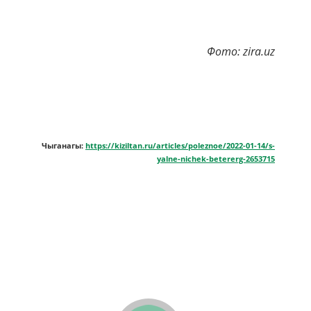
Фото: zira.uz
Чыганагы:
https://kiziltan.ru/articles/poleznoe/2022-01-14/s-
yalne-nichek-betererg-2653715