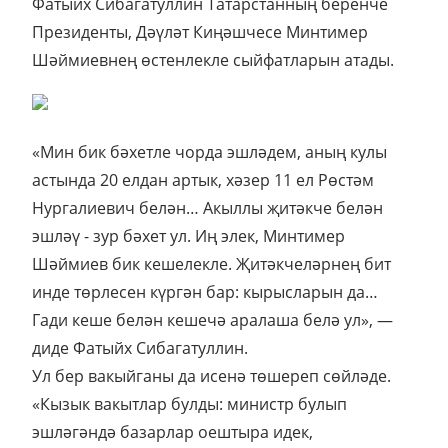
Фатыйх Сибагатуллин Татарстанның беренче
Президенты, Дәүләт Киңәшчесе Минтимер
Шәймиевнең өстенлекле сыйфатларын атады.
«Мин бик бәхетле чорда эшләдем, аның кулы
астында 20 елдан артык, хәзер 11 ел Рөстәм
Нургалиевич белән… Акыллы җитәкче белән
эшләү - зур бәхет ул. Иң элек, Минтимер
Шәймиев бик кешелекле. Җитәкчеләрнең бит
инде төрлесен күргән бар: кырысларын да…
Гади кеше белән кешечә аралаша белә ул», —
диде Фатыйх Сибагатуллин.
Ул бер вакыйганы да исенә төшереп сөйләде.
«Кызык вакытлар булды: министр булып
эшләгәндә базарлар оештыра идек,