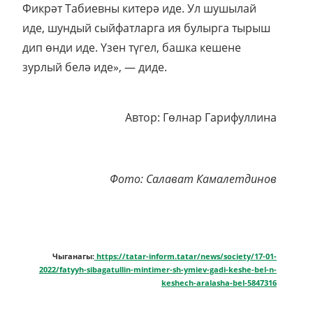
Фикрәт Табиевны китерә иде. Ул шушылай
иде, шундый сыйфатларга ия булырга тырыш
дип өнди иде. Үзен түгел, башка кешене
зурлый белә иде», — диде.
Автор: Гөлнар Гарифуллина
Фото: Салават Камалетдинов
Чыганагы:
https://tatar-inform.tatar/news/society/17-01-
2022/fatyyh-sibagatullin-mintimer-sh-ymiev-gadi-keshe-bel-n-
keshech-aralasha-bel-5847316