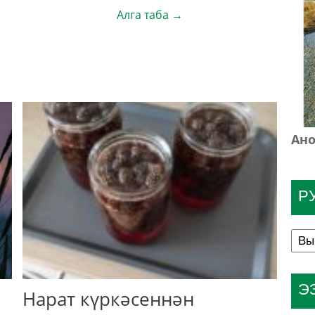
Алга таба →
.
Ано
Р
Э
Нарат күркәсеннән