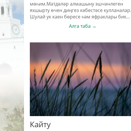
мөһим.Матдәләр алмашыну эшчәнлеген
яхшырту өчен диңгез кәбестәсе кулланалар
Шулай ук каен бөресе һәм яфраклары бик...
Алга таба →
Кайту