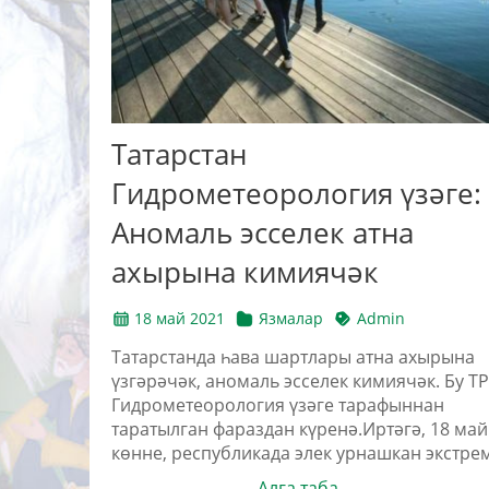
Татарстан
Гидрометеорология үзәге:
Аномаль эсселек атна
ахырына кимиячәк
18 май 2021
Язмалар
Admin
Татарстанда һава шартлары атна ахырына
үзгәрәчәк, аномаль эсселек кимиячәк. Бу ТР
Гидрометеорология үзәге тарафыннан
таратылган фараздан күренә.Иртәгә, 18 май
көнне, республикада элек урнашкан экстрем.
Алга таба →