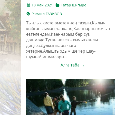
18 май 2021
Татар шигыре
Рафаил ГАЗИЗОВ
Тынлык кисте өметемнең таҗын,Кылыч
кыйган сыман чәчкәне,Каеннарны кочып
өзгәләндем,Каеннарым бер сүз
дәшмәде.Туган нигез – кычытканлы
диңгез,Дулкыннары чага
хәтерне.Алыштырдым шәҺәр шау-
шуынаЧишмәләрн...
Алга таба →