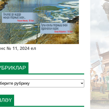
нс № 11, 2024 ел
УБРИКЛАР
ЗЛӘҮ