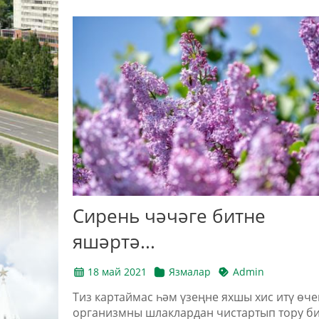
Сирень чәчәге битне
яшәртә...
18 май 2021
Язмалар
Admin
Тиз картаймас һәм үзеңне яхшы хис итү өче
организмны шлаклардан чистартып тору б