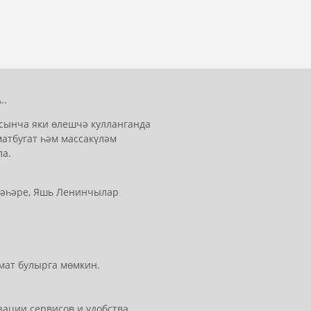
..
сынча яки өлешчә кулланганда
матбугат һәм массакүләм
ла.
 шәһәре, Яшь Ленинчылар
мат булырга мөмкин.
ации сервисов и удобства