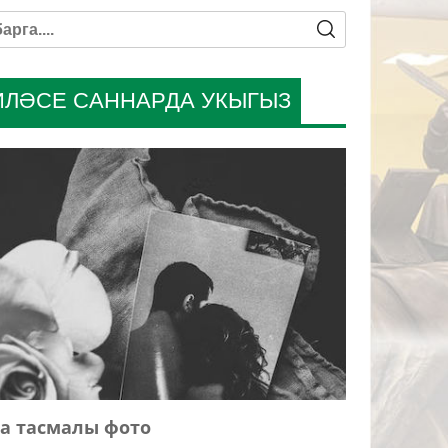
ИЛӘСЕ САННАРДА УКЫГЫЗ
а тасмалы фото