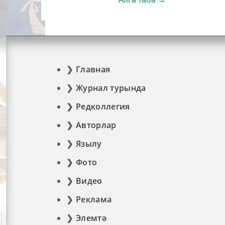
Главная
Журнал турында
Редколлегия
Авторлар
Язылу
Фото
Видео
Реклама
Элемтә