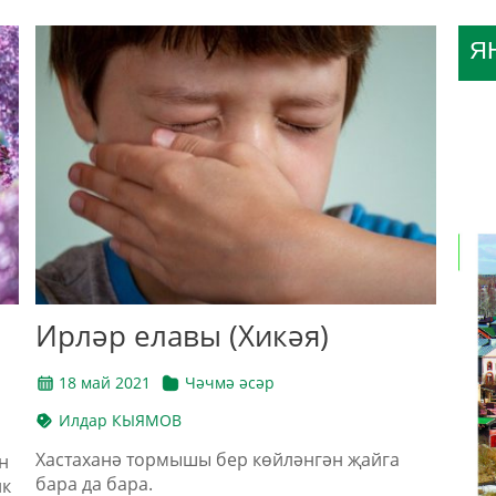
Я
Ирләр елавы (Хикәя)
18 май 2021
Чәчмә әсәр
Илдар КЫЯМОВ
Хастаханә тормышы бер көйләнгән җайга
н
бара да бара.
ик