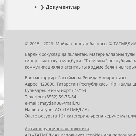
Документлар
© 2015 - 2026. Мәйдан челтәр басмасы © ТАТМЕДИА
Барлык хокуклар да якланган. Материалларны тулы
гиперссылка кую мәҗбүри. "Татмедиа" республика 
коммуникацияләр агентлыгы ярдәме белән чыгары
Баш мөхәррир: Гасыймова Ризидә Алвирд кызы
Адрес: 423800, Татарстан Республикасы, Яр Чаллы
бульвары, 9 нчы йорт (27/19)
Телефон: (8552) 59-75-84
е-mail: mауdаn06@mail.гu
Нәшер итүче: АО «ТАТМЕДИА»
Әлеге ресурста 16+ категорияләренә керүче мәгълү
Антикоррупционная политика
АО «ТАТМЕДИА» использует «cookie»
для персонализ