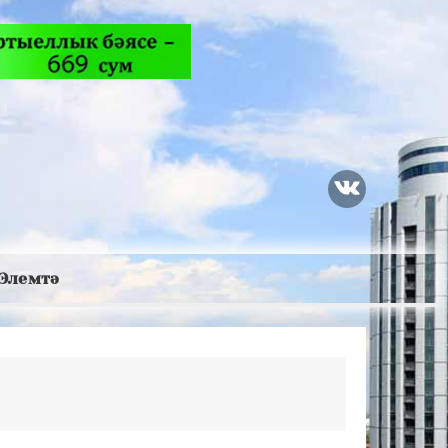
Элемтә