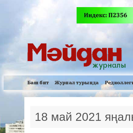
Баш бит
Журнал турында
Редколлег
18 май 2021 яңа