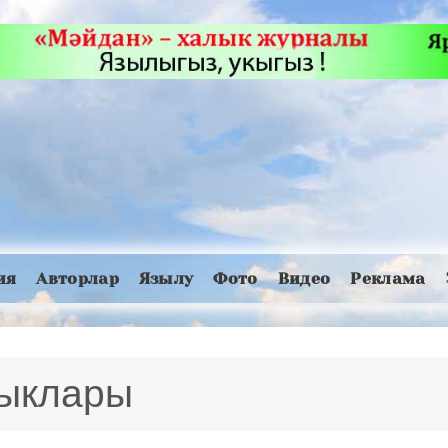
ия
Авторлар
Язылу
Фото
Видео
Реклама
лыклары