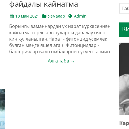
файдалы кайнатма
18 май 2021
Язмалар
Admin
Борынгы заманнардан ук нарат күркәсеннән
К
кайнатма төрле авыруларны дәвалау өчен
киң кулланылган.Нарат - фитонцид үсемлек
булган мәңге яшел агач. Фитонцидлар -
бактерияләр һәм гөмбәләрнең үсүен тәэмин...
Алга таба →
Кар