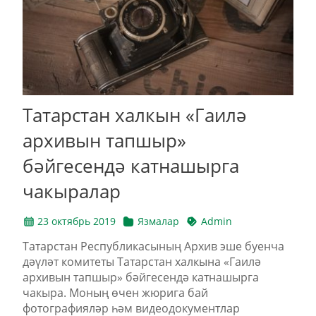
Татарстан халкын «Гаилә
архивын тапшыр»
бәйгесендә катнашырга
чакыралар
23 октябрь 2019
Язмалар
Admin
Татарстан Республикасының Архив эше буенча
дәүләт комитеты Татарстан халкына «Гаилә
архивын тапшыр» бәйгесендә катнашырга
чакыра. Моның өчен жюрига бай
фотографияләр һәм видеодокументлар