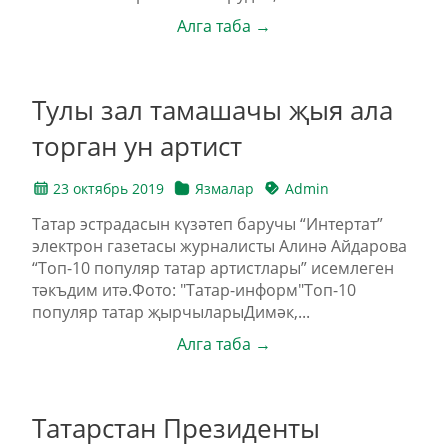
Алга таба →
Тулы зал тамашачы җыя ала
торган ун артист
23 октябрь 2019
Язмалар
Admin
Татар эстрадасын күзәтеп баручы “Интертат”
электрон газетасы журналисты Алинә Айдарова
“Топ-10 популяр татар артистлары” исемлеген
тәкъдим итә.Фото: "Татар-информ"Топ-10
популяр татар җырчыларыДимәк,...
Алга таба →
Татарстан Президенты