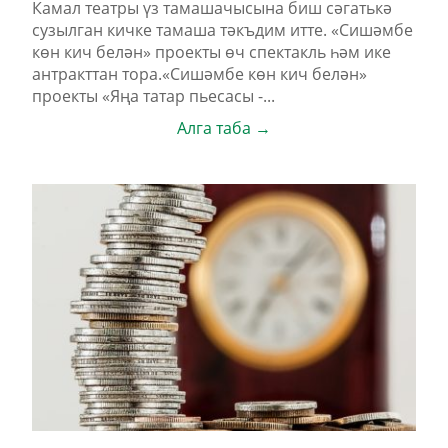
Камал театры үз тамашачысына биш сәгатькә
сузылган кичке тамаша тәкъдим итте. «Сишәмбе
көн кич белән» проекты өч спектакль һәм ике
антракттан тора.«Сишәмбе көн кич белән»
проекты «Яңа татар пьесасы -...
Алга таба →