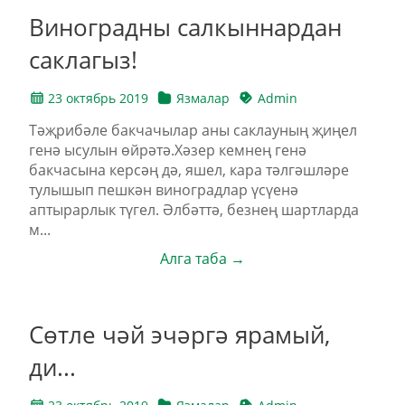
Виноградны салкыннардан
саклагыз!
23 октябрь 2019
Язмалар
Admin
Тәҗрибәле бакчачылар аны саклауның җиңел
генә ысулын өйрәтә.Хәзер кемнең генә
бакчасына керсәң дә, яшел, кара тәлгәшләре
тулышып пешкән виноградлар үсүенә
аптырарлык түгел. Әлбәттә, безнең шартларда
м...
Алга таба →
Сөтле чәй эчәргә ярамый,
ди...