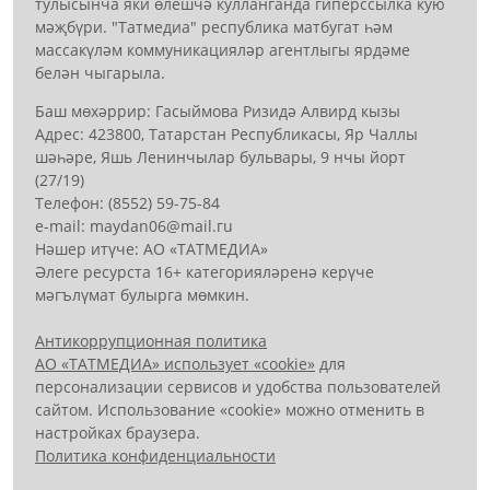
тулысынча яки өлешчә кулланганда гиперссылка кую
мәҗбүри. "Татмедиа" республика матбугат һәм
массакүләм коммуникацияләр агентлыгы ярдәме
белән чыгарыла.
Баш мөхәррир: Гасыймова Ризидә Алвирд кызы
Адрес: 423800, Татарстан Республикасы, Яр Чаллы
шәһәре, Яшь Ленинчылар бульвары, 9 нчы йорт
(27/19)
Телефон: (8552) 59-75-84
е-mail: mауdаn06@mail.гu
Нәшер итүче: АО «ТАТМЕДИА»
Әлеге ресурста 16+ категорияләренә керүче
мәгълүмат булырга мөмкин.
Антикоррупционная политика
АО «ТАТМЕДИА» использует «cookie»
для
персонализации сервисов и удобства пользователей
сайтом. Использование «cookie» можно отменить в
настройках браузера.
Политика конфиденциальности