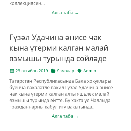
коллекциясен...
Алга таба →
Гүзәл Удачина әнисе чак
кына үтерми калган малай
язмышы турында сөйләде
23 октябрь 2019
Язмалар
Admin
Татарстан Республикасында Бала хокуклары
буенча вәкаләтле вәкил Гүзәл Удачина әнисе
чак кына үтерми калган алты яшьлек малай
язмышы турында әйтте. Бу хакта ул Чаллыда
гражданнарны кабул итү вакытында...
Алга таба →