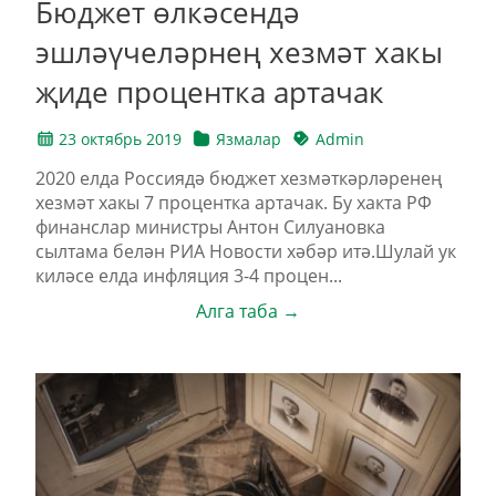
Бюджет өлкәсендә
эшләүчеләрнең хезмәт хакы
җиде процентка артачак
23 октябрь 2019
Язмалар
Admin
2020 елда Россиядә бюджет хезмәткәрләренең
хезмәт хакы 7 процентка артачак. Бу хакта РФ
финанслар министры Антон Силуановка
сылтама белән РИА Новости хәбәр итә.Шулай ук
киләсе елда инфляция 3-4 процен...
Алга таба →