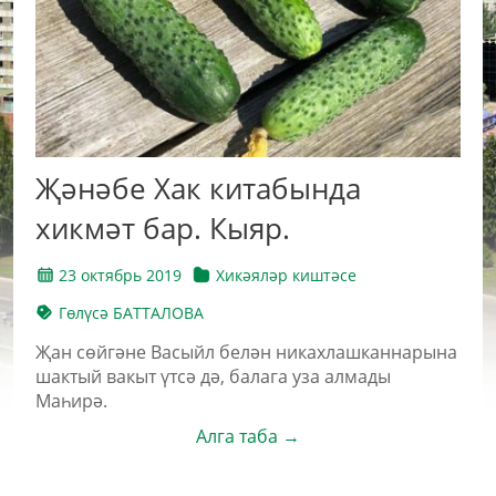
Җәнәбе Хак китабында
хикмәт бар. Кыяр.
23 октябрь 2019
Хикәяләр киштәсе
Гөлүсә БАТТАЛОВА
Җан сөйгәне Васыйл белән никахлашканнарына
шактый вакыт үтсә дә, балага уза алмады
Маһирә.
Алга таба →