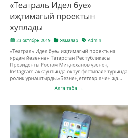
«Театраль Идел буе»
иҗтимагый проектын
хуплады
23 октябрь 2019
Язмалар
Admin
«Театраль Идел буе» иҗтимагый проектына
ярдәм йөзеннән Татарстан Республикасы
Президенты Рөстәм Миңнеханов үзенең
Instagram-аккаунтында округ фестивале турында
ролик урнаштырды.«Безнең егетләр өчен җа...
Алга таба →