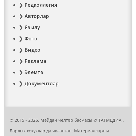
Редколлегия
Авторлар
Язылу
Фото
Видео
Реклама
Элемтә
Документлар
© 2015 - 2026. Мәйдан челтәр басмасы © ТАТМЕДИА..
Барлык хокуклар да якланган. Материалларны