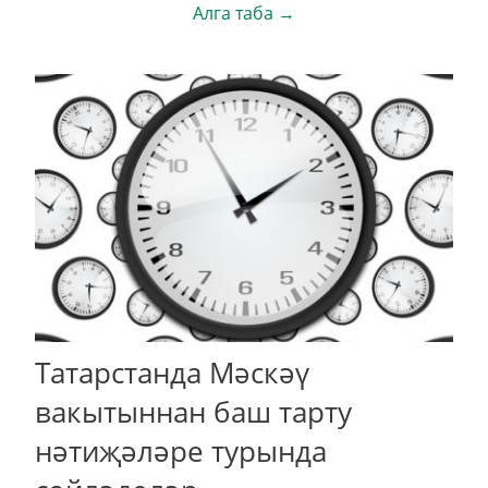
Алга таба →
Татарстанда Мәскәү
вакытыннан баш тарту
нәтиҗәләре турында