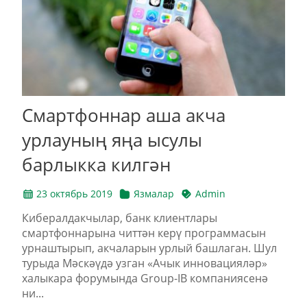
Смартфоннар аша акча
урлауның яңа ысулы
барлыкка килгән
23 октябрь 2019
Язмалар
Admin
Кибералдакчылар, банк клиентлары
смартфоннарына читтән керү программасын
урнаштырып, акчаларын урлый башлаган. Шул
турыда Мәскәүдә узган «Ачык инновацияләр»
халыкара форумында Group-IB компаниясенә
ни...