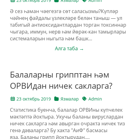
23 октябрь 2019
Язмалар
Admin
Ә сез һаман чәегезгә сөт саласызмы?Күпләр
чәйнең файдалы үзлекләре белән таныш — ул
табигый антиоксидантлардан торган токсиннар
чыгара, иммун, нерв һәм йөрәк-кан тамырлары
системаларын ныгыта һәм башк...
Алга таба →
Балаларны грипптан һәм
ОРВИдан ничек сакларга?
23 октябрь 2019
Язмалар
Admin
Статистика буенча, балалар ОРВИны күпчелек
мәктәптә йоктыра. Укучы баланы вируслардан
ничек сакларга һәм авырган очракта ничек тиз
генә дәваларга? Бу хакта "АиФ" басмасы
яза. Баланы грипп йоктырудан,...