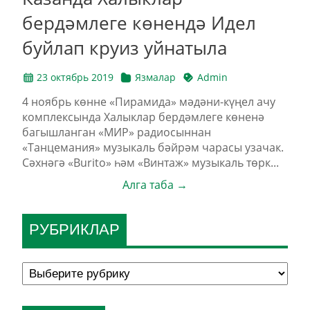
бердәмлеге көнендә Идел
буйлап круиз уйнатыла
23 октябрь 2019
Язмалар
Admin
4 ноябрь көнне «Пирамида» мәдәни-күңел ачу
комплексында Халыклар бердәмлеге көненә
багышланган «МИР» радиосыннан
«Танцемания» музыкаль бәйрәм чарасы узачак.
Сәхнәгә «Burito» һәм «Винтаж» музыкаль төрк...
Алга таба →
РУБРИКЛАР