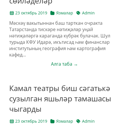
сөйләделәр
23 октябрь 2019
Язмалар
Admin
Мәскәү вакытыннан баш тарткан очракта
Татарстанда тискәре нәтиҗәләр уңай
нәтиҗәләргә караганда күбрәк булачак. Шул
турыда КФУ Идарә, икътисад һәм финанслар
институтының география һәм картография
кафед...
Алга таба →
Камал театры биш сәгатькә
сузылган яшьләр тамашасы
чыгарды
23 октябрь 2019
Язмалар
Admin