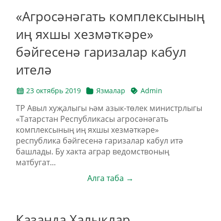
«Агросәнәгать комплексының
иң яхшы хезмәткәре»
бәйгесенә гаризалар кабул
ителә
23 октябрь 2019
Язмалар
Admin
ТР Авыл хуҗалыгы һәм азык-төлек министрлыгы
«Татарстан Республикасы агросәнәгать
комплексының иң яхшы хезмәткәре»
республика бәйгесенә гаризалар кабул итә
башлады. Бу хакта аграр ведомствоның
матбугат...
Алга таба →
Казанда Халыклар