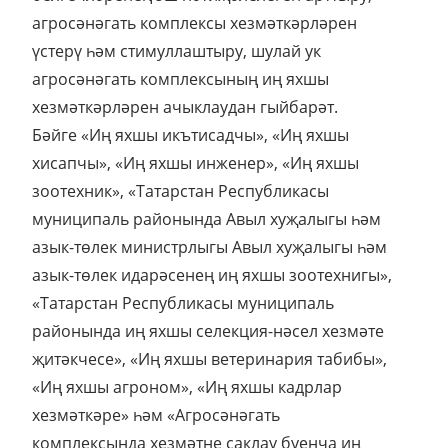
агросәнәгать комплексы хезмәткәрләрен
үстерү һәм стимуллаштыру, шулай ук
агросәнәгать комплексының иң яхшы
хезмәткәрләрен ачыклаудан гыйбарәт.
Бәйге «Иң яхшы икътисадчы», «Иң яхшы
хисапчы», «Иң яхшы инженер», «Иң яхшы
зоотехник», «Татарстан Республикасы
муниципаль районында Авыл хуҗалыгы һәм
азык-төлек министрлыгы Авыл хуҗалыгы һәм
азык-төлек идарәсенең иң яхшы зоотехнигы»,
«Татарстан Республикасы муниципаль
районында иң яхшы селекция-нәсел хезмәте
җитәкчесе», «Иң яхшы ветеринария табибы»,
«Иң яхшы агроном», «Иң яхшы кадрлар
хезмәткәре» һәм «Агросәнәгать
комплексында хезмәтне саклау буенча иң