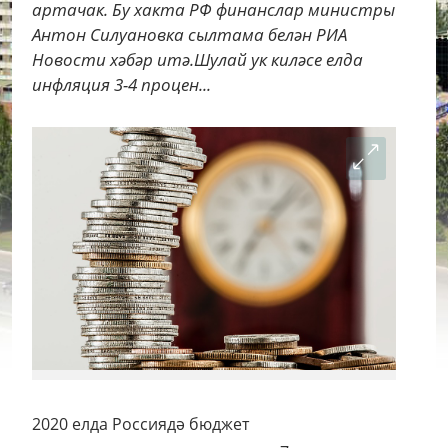
артачак. Бу хакта РФ финанслар министры
Антон Силуановка сылтама белән РИА
Новости хәбәр итә.Шулай ук киләсе елда
инфляция 3-4 процен...
2020 елда Россиядә бюджет