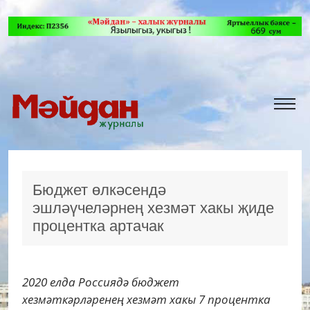
Бюджет өлкәсендә
эшләүчеләрнең хезмәт хакы җиде
процентка артачак
2020 елда Россиядә бюджет
хезмәткәрләренең хезмәт хакы 7 процентка