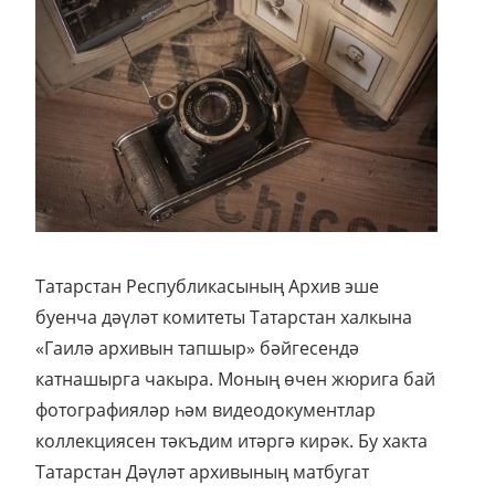
Татарстан Республикасының Архив эше
буенча дәүләт комитеты Татарстан халкына
«Гаилә архивын тапшыр» бәйгесендә
катнашырга чакыра. Моның өчен жюрига бай
фотографияләр һәм видеодокументлар
коллекциясен тәкъдим итәргә кирәк. Бу хакта
Татарстан Дәүләт архивының матбугат