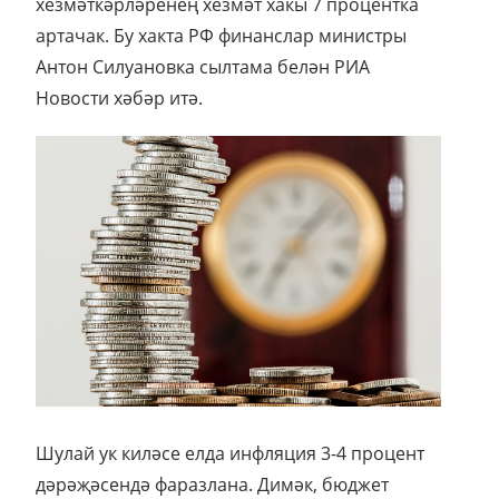
хезмәткәрләренең хезмәт хакы 7 процентка
артачак. Бу хакта РФ финанслар министры
Антон Силуановка сылтама белән РИА
Новости хәбәр итә.
Шулай ук киләсе елда инфляция 3-4 процент
дәрәҗәсендә фаразлана. Димәк, бюджет