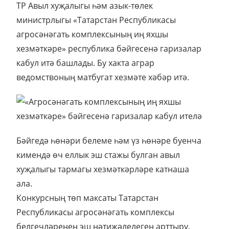
ТР Авыл хуҗалыгы һәм азык-төлек
министрлыгы «Татарстан Республикасы
агросәнәгать комплексының иң яхшы
хезмәткәре» республика бәйгесенә гаризалар
кабул итә башлады. Бу хакта аграр
ведомствоның матбугат хезмәте хәбәр итә.
Бәйгедә һөнәри белеме һәм үз һөнәре буенча
кимендә өч еллык эш стажы булган авыл
хуҗалыгы тармагы хезмәткәрләре катнаша
ала.
Конкурсның төп максаты Татарстан
Республикасы агросәнәгать комплексы
белгечләренең эш нәтиҗәлелеген арттыру,