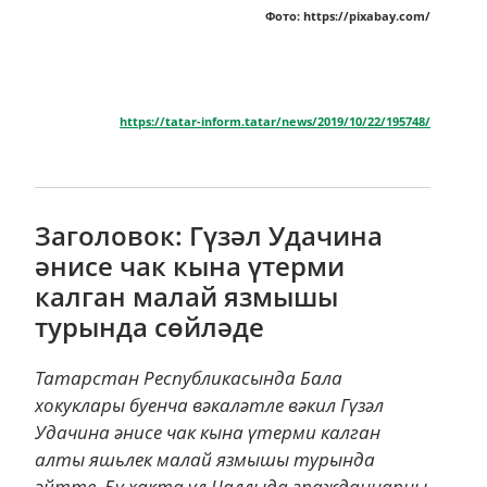
Фото: https://pixabay.com/
https://tatar-inform.tatar/news/2019/10/22/195748/
Заголовок: Гүзәл Удачина
әнисе чак кына үтерми
калган малай язмышы
турында сөйләде
Татарстан Республикасында Бала
хокуклары буенча вәкаләтле вәкил Гүзәл
Удачина әнисе чак кына үтерми калган
алты яшьлек малай язмышы турында
әйтте. Бу хакта ул Чаллыда гражданнарны