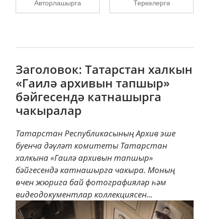
Авторлашырга
Теркәлергә
Заголовок: Татарстан халкын
«Гаилә архивын тапшыр»
бәйгесендә катнашырга
чакыралар
Татарстан Республикасының Архив эше
буенча дәүләт комитеты Татарстан
халкына «Гаилә архивын тапшыр»
бәйгесендә катнашырга чакыра. Моның
өчен жюрига бай фотографияләр һәм
видеодокументлар коллекциясен...