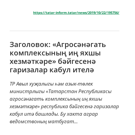
https://tatar-inform.tatar/news/2019/10/22/195756/
Заголовок: «Агросәнәгать
комплексының иң яхшы
хезмәткәре» бәйгесенә
гаризалар кабул ителә
ТР Авыл хуҗалыгы һәм азык-төлек
министрлыгы «Татарстан Республикасы
агросәнәгать комплексының иң яхшы
хезмәткәре» республика бәйгесенә гаризалар
кабул итә башлады. Бу хакта аграр
ведомствоның матбугат...