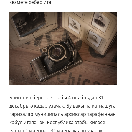
хезмәте хәбәр итә.
Бәйгенең беренче этабы 4 ноябрьдән 31
декабрьгә кадәр узачак. Бу вакытта катнашуга
гаризалар муниципаль архивлар тарафыннан
кабул ителәчәк. Республика этабы киләсе
елның 1 маеннан 31 маена кадәр узачак.