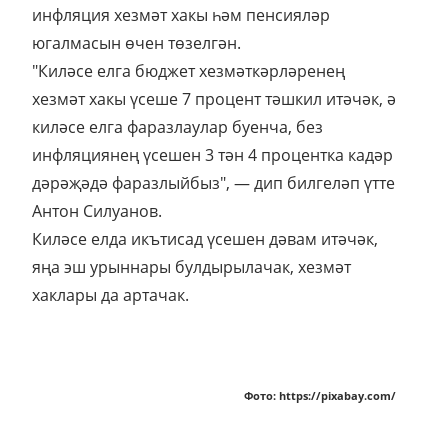
инфляция хезмәт хакы һәм пенсияләр
югалмасын өчен төзелгән.
"Киләсе елга бюджет хезмәткәрләренең
хезмәт хакы үсеше 7 процент тәшкил итәчәк, ә
киләсе елга фаразлаулар буенча, без
инфляциянең үсешен 3 тән 4 процентка кадәр
дәрәҗәдә фаразлыйбыз", — дип билгеләп үтте
Антон Силуанов.
Киләсе елда икътисад үсешен дәвам итәчәк,
яңа эш урыннары булдырылачак, хезмәт
хаклары да артачак.
Фото: https://pixabay.com/