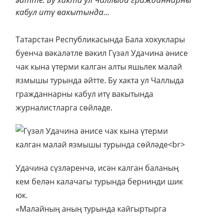
кабул итү вакытында...
Татарстан Республикасында Бала хокуклары
буенча вәкаләтле вәкил Гүзәл Удачина әнисе
чак кына үтерми калган алты яшьлек малай
язмышы турында әйтте. Бу хакта ул Чаллыда
гражданнарны кабул итү вакытында
журналистларга сөйләде.
Удачина сүзләренчә, исән калган баланың
кем белән калачагы турында бернинди шик
юк.
«Малайның аның турында кайгыртырга