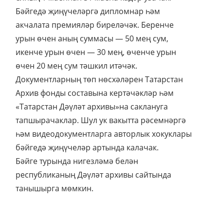
Бәйгедә җиңүчеләргә дипломнар һәм
акчалата премияләр биреләчәк. Беренче
урын өчен аның суммасы — 50 мең сум,
икенче урын өчен — 30 мең, өченче урын
өчен 20 мең сум тәшкил итәчәк.
Документларның төп нөсхәләрен Татарстан
Архив фонды составына кертәчәкләр һәм
«Татарстан Дәүләт архивы»на саклануга
тапшырачаклар. Шул ук вакытта рәсемнәргә
һәм видеодокументларга авторлык хокуклары
бәйгедә җиңүчеләр артында калачак.
Бәйге турында нигезләмә белән
республиканың Дәүләт архивы сайтында
танышырга мөмкин.