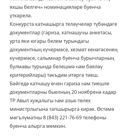
яхшы белгеч» номинацияләре буенча
үткәрелә.
Конкурста катнашырга теләүчеләр түбәндәге
документлар (гариза, катнашучы анкетасы,
урта яки югары белем турындагы
документның күчермәсе, хезмәт кенәгәсенең
күчермәсе, салымнар буенча бурычларның
булмавы турында белешмә һәм бәяләү
критерийлары) тәкъдим итәргә тиеш.
Бәйгедә катнашу өчен гариза һәм тиешле
документларны быелның 20 ноябренә кадәр
ТР Авыл хуҗалыгы һәм азык-төлек
министрлыгына тапшырырга кирәк. Өстәмә
мәгълүматны 8 (843) 221-76-69 телефоны
буенча алырга мөмкин.