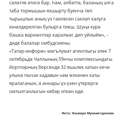
сәләтле әтисе бар. Һәм, әлбәттә, баланың алга
таба тормышын яхшырту буенча төп
тырышлык аның үз гаиләсен саклап калуга
юнәлдерелгән булырга тиеш. Шуңа күрә
башка вариантлар каралмас дип уйлыйм», -
диде балалар омбудсмены.
«Татар-информ» мәгълүмат агентлыгы элек 7
октябрьдә Чаллының 59нчы комплексындагы
йортларның берсендә 32 яшьлек хатын кече
улына пычак кадавын һәм өлкәнен каты
яралаганын, ә аннары үз-үзен үтерергә
омтылганлыгын хәбәр иткән иде.
Фото: Эльвира Мухаметдинова