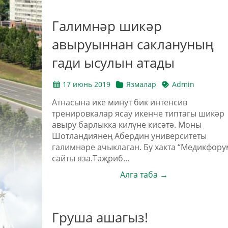
Галимнәр шикәр
авыруыннан саклануның
гади ысулын атады
17 июнь 2019
Язмалар
Admin
Атнасына ике минут бик интенсив
тренировкалар ясау икенче типтагы шикәр
авыру барлыкка килүне кисәтә. Моны
Шотландиянең Абердин университеты
галимнәре ачыклаган. Бу хакта “Медикфору
сайты яза.Тәҗриб...
Алга таба →
Груша ашагыз!