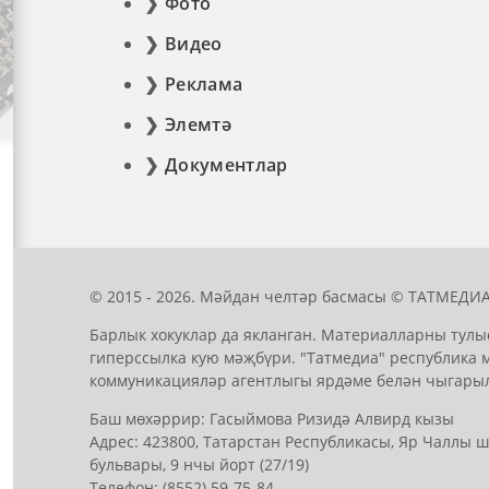
Фото
Видео
Реклама
Элемтә
Документлар
© 2015 - 2026. Мәйдан челтәр басмасы © ТАТМЕДИА
Барлык хокуклар да якланган. Материалларны тулы
гиперссылка кую мәҗбүри. "Татмедиа" республика 
коммуникацияләр агентлыгы ярдәме белән чыгары
Баш мөхәррир: Гасыймова Ризидә Алвирд кызы
Адрес: 423800, Татарстан Республикасы, Яр Чаллы
бульвары, 9 нчы йорт (27/19)
Телефон: (8552) 59-75-84