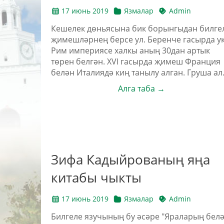
17 июнь 2019
Язмалар
Admin
Кешелек дөньясына бик борынгыдан билге
җимешләрнең берсе ул. Беренче гасырда у
Рим империясе халкы аның 30дан артык
төрен белгән. XVI гасырда җимеш Франция
белән Италиядә киң танылу алган. Груша ал.
Алга таба →
Зифа Кадыйрованың яңа
китабы чыкты
17 июнь 2019
Язмалар
Admin
Билгеле язучының бу әсәре "Яраларың бел