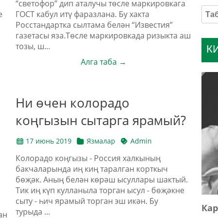
“светофор” дип аталучы төсле маркировкага
е
ГОСТ кабул итү фаразлана. Бу хакта
Росстандартка сылтама белән “Известия”
газетасы яза.Төсле маркировкада ризыкта аш
тозы, ш...
К
Алга таба →
Ни өчен колорадо
коңгызын сытарга ярамый?
17 июнь 2019
Язмалар
Admin
Колорадо коңгызы - Россия халкының
бакчаларында иң киң таралган корткыч
бөҗәк. Аның белән көрәш ысуллары шактый.
Тик иң күп кулланыла торган ысул - бөҗәкне
сыту - һич ярамый торган эш икән. Бу
Кар
турыда ...
ан