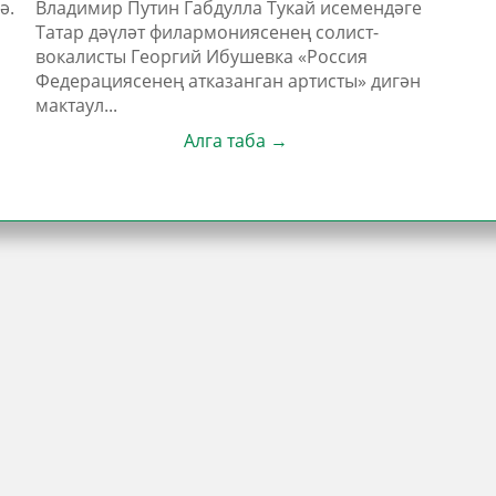
ә.
Владимир Путин Габдулла Тукай исемендәге
Татар дәүләт филармониясенең солист-
вокалисты Георгий Ибушевка «Россия
Федерациясенең атказанган артисты» дигән
мактаул...
Алга таба →