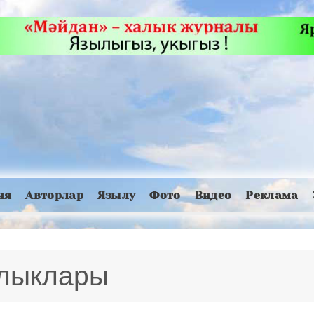
ия
Авторлар
Язылу
Фото
Видео
Реклама
алыклары