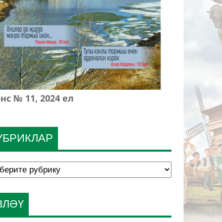
нс № 11, 2024 ел
УБРИКЛАР
ЗЛӘҮ