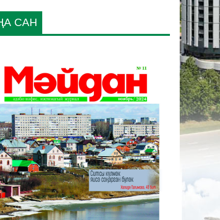
ҢА САН