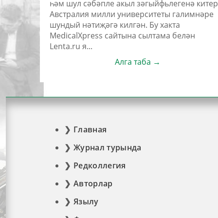
һәм шул сәбәпле акыл зәгыйфьлегенә китер
Австралия милли университеты галимнәре
шундый нәтиҗәгә килгән. Бу хакта
MedicalXpress сайтына сылтама белән
Lenta.ru я...
Алга таба →
Главная
Журнал турында
Редколлегия
Авторлар
Язылу