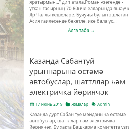
яратырмын..." дип атала.Роман үзәгендә -
үткән гасырның 70-80нче елларында яшәүч
Яр Чаллы кешеләре. Буяучы булып эшләгән
Асия гаиләсендә бәхетле, ике бала үс...
Алга таба →
Казанда Сабантуй
урыннарына өстәмә
автобуслар, шаттллар һәм
электричка йөриячәк
17 июнь 2019
Язмалар
Admin
Казанда дүрт Сабан туе мәйданына өстәмә
автобуслар, шаттллар һәм электричка
йөриячәк. Бу хакта Башкарма комитетта узг