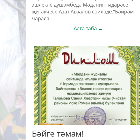
эшлекле дүшәмбедә Мәдәният идарәсе
җитәкчесе Азат Авзалов сөйләде.“Бәйрәм
чарала...
Алга таба →
Бәйге тәмам!