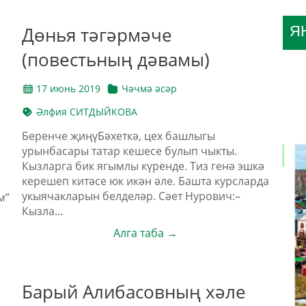
Дөнья тәгәрмәче
Я
(повестьның дәвамы)
17 июнь 2019
Чәчмә әсәр
Әлфия СИТДЫЙКОВА
Беренче җиңүБәхеткә, цех башлыгы
урынбасары татар кешесе булып чыкты.
Кызларга бик ягымлы күренде. Тиз генә эшкә
керешеп китәсе юк икән әле. Башта курсларда
укыячакларын белделәр. Сәет Нурович:–
м”
Кызла...
Алга таба →
Барый Алибасовның хәле