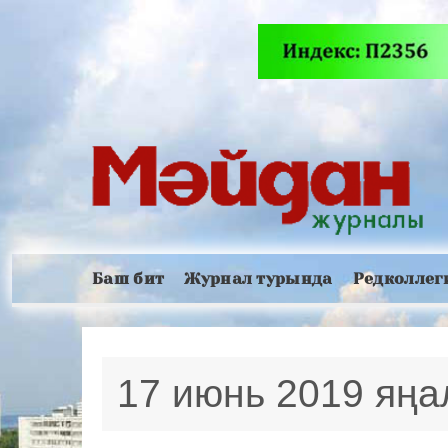
Баш бит
Журнал турында
Редколлег
17 июнь 2019 яң