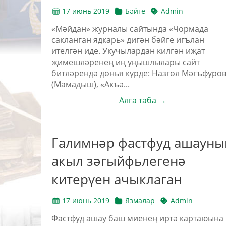
17 июнь 2019
Бәйге
Admin
«Мәйдан» журналы сайтында «Чормада
сакланган ядкарь» дигән бәйге игълан
ителгән иде. Укучылардан килгән иҗат
җимешләренең иң уңышлылары сайт
битләрендә дөнья күрде: Назгөл Мәгъфуро
(Мамадыш), «Акъә...
Алга таба →
Галимнәр фастфуд ашауны
акыл зәгыйфьлегенә
китерүен ачыклаган
17 июнь 2019
Язмалар
Admin
Фастфуд ашау баш миенең иртә картаюына