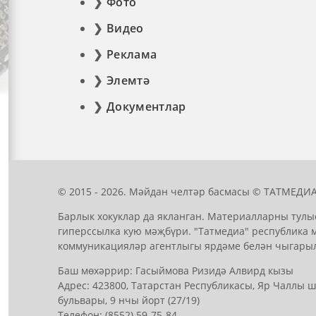
Фото
Видео
Реклама
Элемтә
Документлар
© 2015 - 2026. Мәйдан челтәр басмасы © ТАТМЕДИА
Барлык хокуклар да якланган. Материалларны тулы
гиперссылка кую мәҗбүри. "Татмедиа" республика 
коммуникацияләр агентлыгы ярдәме белән чыгары
Баш мөхәррир: Гасыймова Ризидә Алвирд кызы
Адрес: 423800, Татарстан Республикасы, Яр Чаллы
бульвары, 9 нчы йорт (27/19)
Телефон: (8552) 59-75-84