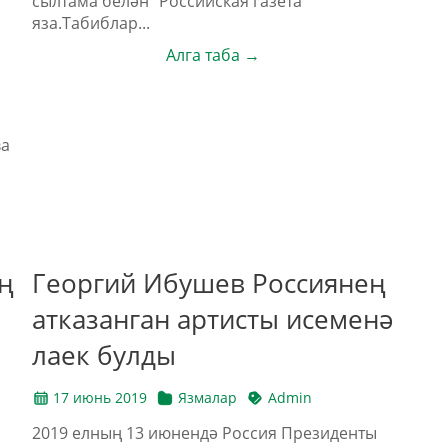
сылтама белән “Российская газета”
яза.Табиблар...
Алга таба →
ва
ң
Георгий Ибушев Россиянең
атказанган артисты исеменә
лаек булды
17 июнь 2019
Язмалар
Admin
2019 елның 13 июнендә Россия Президенты