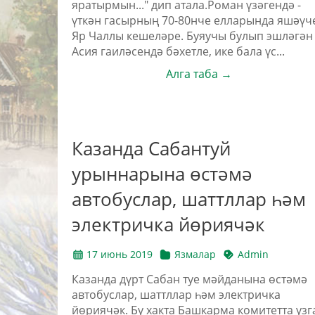
яратырмын..." дип атала.Роман үзәгендә -
үткән гасырның 70-80нче елларында яшәүч
Яр Чаллы кешеләре. Буяучы булып эшләгән
Асия гаиләсендә бәхетле, ике бала үс...
Алга таба →
Казанда Сабантуй
урыннарына өстәмә
автобуслар, шаттллар һәм
электричка йөриячәк
17 июнь 2019
Язмалар
Admin
Казанда дүрт Сабан туе мәйданына өстәмә
автобуслар, шаттллар һәм электричка
йөриячәк. Бу хакта Башкарма комитетта узг