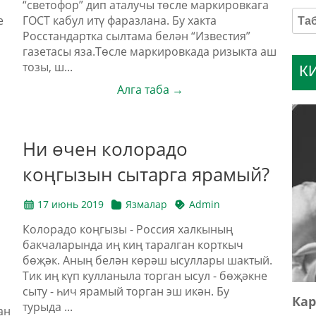
“светофор” дип аталучы төсле маркировкага
е
ГОСТ кабул итү фаразлана. Бу хакта
Росстандартка сылтама белән “Известия”
газетасы яза.Төсле маркировкада ризыкта аш
тозы, ш...
К
Алга таба →
Ни өчен колорадо
коңгызын сытарга ярамый?
17 июнь 2019
Язмалар
Admin
Колорадо коңгызы - Россия халкының
бакчаларында иң киң таралган корткыч
бөҗәк. Аның белән көрәш ысуллары шактый.
Тик иң күп кулланыла торган ысул - бөҗәкне
сыту - һич ярамый торган эш икән. Бу
Кар
турыда ...
ан