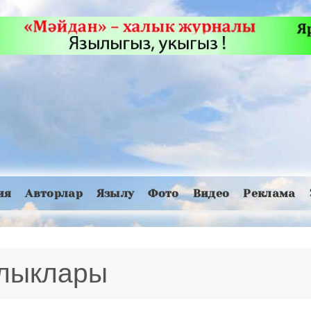
ия
Авторлар
Язылу
Фото
Видео
Реклама
алыклары