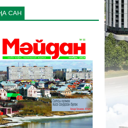
ҢА САН