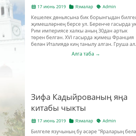
17 июнь 2019
Язмалар
Admin
Кешелек дөньясына бик борынгыдан билге
җимешләрнең берсе ул. Беренче гасырда у
Рим империясе халкы аның 30дан артык
төрен белгән. XVI гасырда җимеш Франция
белән Италиядә киң танылу алган. Груша ал.
Алга таба →
Зифа Кадыйрованың яңа
китабы чыкты
17 июнь 2019
Язмалар
Admin
Билгеле язучының бу әсәре "Яраларың бел