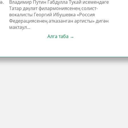
ә.
Владимир Путин Габдулла Тукай исемендәге
Татар дәүләт филармониясенең солист-
вокалисты Георгий Ибушевка «Россия
Федерациясенең атказанган артисты» дигән
мактаул...
Алга таба →