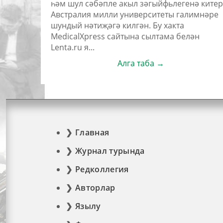
һәм шул сәбәпле акыл зәгыйфьлегенә китер
Австралия милли университеты галимнәре
шундый нәтиҗәгә килгән. Бу хакта
MedicalXpress сайтына сылтама белән
Lenta.ru я...
Алга таба →
Главная
Журнал турында
Редколлегия
Авторлар
Язылу