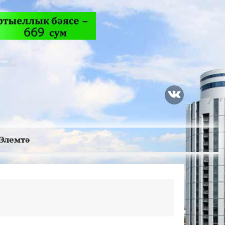
Элемтә