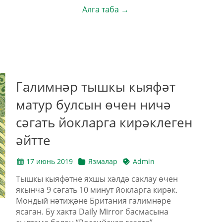
Алга таба →
Галимнәр тышкы кыяфәт
матур булсын өчен ничә
сәгать йокларга кирәклеген
әйтте
17 июнь 2019
Язмалар
Admin
Тышкы кыяфәтне яхшы хәлдә саклау өчен
якынча 9 сәгать 10 минут йокларга кирәк.
Мондый нәтиҗәне Британия галимнәре
ясаган. Бу хакта Daily Mirror басмасына