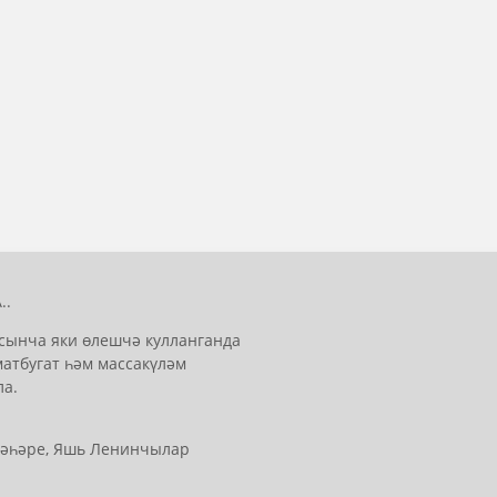
..
сынча яки өлешчә кулланганда
матбугат һәм массакүләм
ла.
 шәһәре, Яшь Ленинчылар