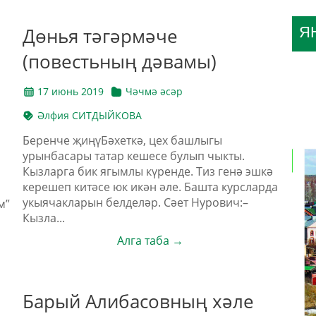
Дөнья тәгәрмәче
Я
(повестьның дәвамы)
17 июнь 2019
Чәчмә әсәр
Әлфия СИТДЫЙКОВА
Беренче җиңүБәхеткә, цех башлыгы
урынбасары татар кешесе булып чыкты.
Кызларга бик ягымлы күренде. Тиз генә эшкә
керешеп китәсе юк икән әле. Башта курсларда
укыячакларын белделәр. Сәет Нурович:–
м”
Кызла...
Алга таба →
Барый Алибасовның хәле