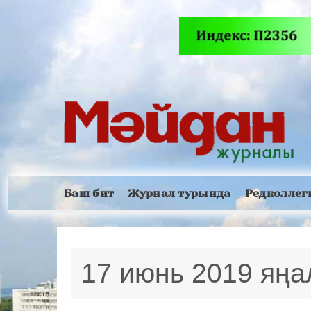
Баш бит
Журнал турында
Редколлег
17 июнь 2019 яң