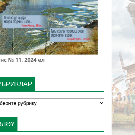
нс № 11, 2024 ел
УБРИКЛАР
ЗЛӘҮ