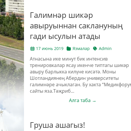
Галимнәр шикәр
авыруыннан саклануның
гади ысулын атады
17 июнь 2019
Язмалар
Admin
Атнасына ике минут бик интенсив
тренировкалар ясау икенче типтагы шикәр
авыру барлыкка килүне кисәтә. Моны
Шотландиянең Абердин университеты
галимнәре ачыклаган. Бу хакта “Медикфору
сайты яза.Тәҗриб...
Алга таба →
Груша ашагыз!