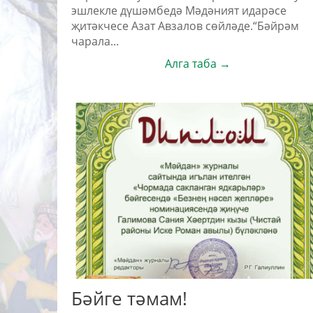
эшлекле дүшәмбедә Мәдәният идарәсе
җитәкчесе Азат Авзалов сөйләде.“Бәйрәм
чарала...
Алга таба →
Бәйге тәмам!