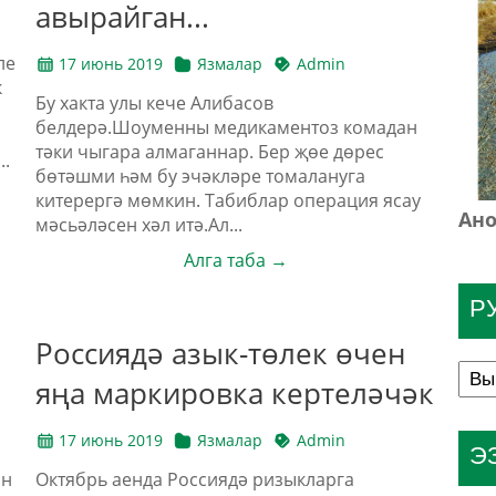
авырайган...
ле
17 июнь 2019
Язмалар
Admin
к
Бу хакта улы кече Алибасов
белдерә.Шоуменны медикаментоз комадан
тәки чыгара алмаганнар. Бер җөе дөрес
..
бөтәшми һәм бу эчәкләре томалануга
китерергә мөмкин. Табиблар операция ясау
Ано
мәсьәләсен хәл итә.Ал...
Алга таба →
Р
Россиядә азык-төлек өчен
яңа маркировка кертеләчәк
17 июнь 2019
Язмалар
Admin
Э
ән
Октябрь аенда Россиядә ризыкларга