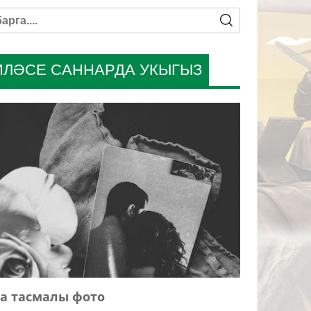
ИЛӘСЕ САННАРДА УКЫГЫЗ
а тасмалы фото