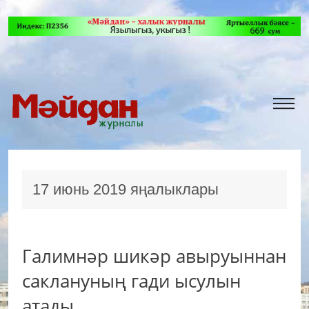
17 июнь 2019 яңалыклары
Галимнәр шикәр авыруыннан
саклануның гади ысулын
атады