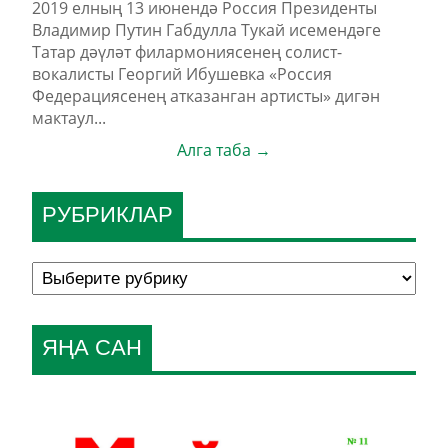
2019 елның 13 июнендә Россия Президенты
Владимир Путин Габдулла Тукай исемендәге
Татар дәүләт филармониясенең солист-
вокалисты Георгий Ибушевка «Россия
Федерациясенең атказанган артисты» дигән
мактаул...
Алга таба →
РУБРИКЛАР
ЯҢА САН