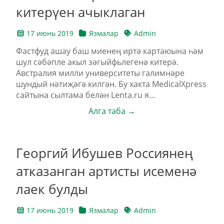
китерүен ачыклаган
17 июнь 2019
Язмалар
Admin
Фастфуд ашау баш миенең иртә картаюына һәм
шул сәбәпле акыл зәгыйфьлегенә китерә.
Австралия милли университеты галимнәре
шундый нәтиҗәгә килгән. Бу хакта MedicalXpress
сайтына сылтама белән Lenta.ru я...
Алга таба →
Георгий Ибушев Россиянең
атказанган артисты исеменә
лаек булды
17 июнь 2019
Язмалар
Admin