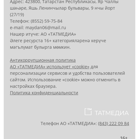
Адрес: 423800, Татарстан Республикасы, Яр Чаллы
шәһәре, Яшь Ленинчылар бульвары, 9 нчы йорт
(27/19)
Телефон: (8552) 59-75-84
е-mail: mауdаn06@mail.гu
Нәшер итүче: АО «ТАТМЕДИА»
Әлеге ресурста 16+ категорияләренә керүче
мәгълүмат булырга мөмкин.
Антикоррупционная политика
АО «ТАТМЕДИА» использует «cookie»
для
персонализации сервисов и удобства пользователей
сайтом. Использование «cookie» можно отменить в
настройках браузера.
Политика конфиденциальности
Телефон АО «ТАТМЕДИА»:
(843) 222 09 84
16+