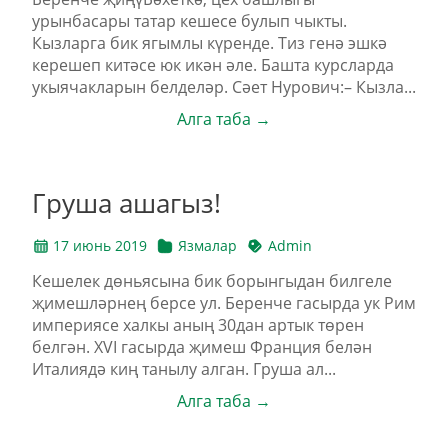
урынбасары татар кешесе булып чыкты.
Кызларга бик ягымлы күренде. Тиз генә эшкә
керешеп китәсе юк икән әле. Башта курсларда
укыячакларын белделәр. Сәет Нурович:– Кызла...
Алга таба →
Груша ашагыз!
17 июнь 2019
Язмалар
Admin
Кешелек дөньясына бик борынгыдан билгеле
җимешләрнең берсе ул. Беренче гасырда ук Рим
империясе халкы аның 30дан артык төрен
белгән. XVI гасырда җимеш Франция белән
Италиядә киң танылу алган. Груша ал...
Алга таба →