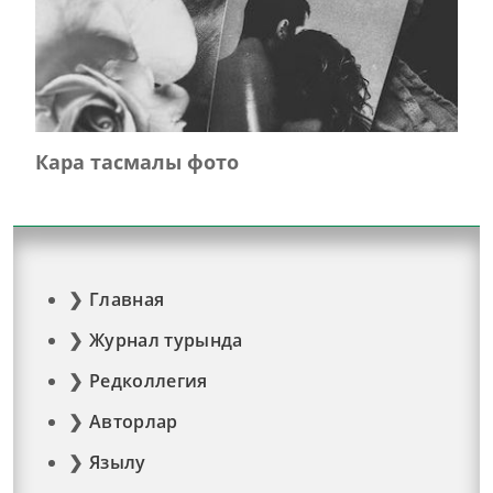
Кара тасмалы фото
Главная
Журнал турында
Редколлегия
Авторлар
Язылу