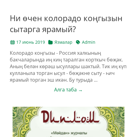
Ни өчен колорадо коңгызын
сытарга ярамый?
17 июнь 2019
Язмалар
Admin
Колорадо коңгызы - Россия халкының
бакчаларында иң киң таралган корткыч бөҗәк.
Аның белән көрәш ысуллары шактый. Тик иң күп
кулланыла торган ысул - бөҗәкне сыту - һич
ярамый торган эш икән. Бу турыда ...
Алга таба →