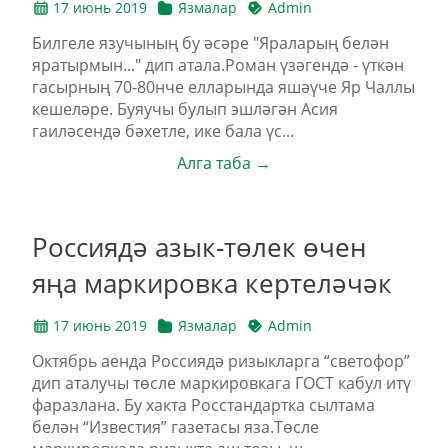
17 июнь 2019
Язмалар
Admin
Билгеле язучының бу әсәре "Яраларың белән
яратырмын..." дип атала.Роман үзәгендә - үткән
гасырның 70-80нче елларында яшәүче Яр Чаллы
кешеләре. Буяучы булып эшләгән Асия
гаиләсендә бәхетле, ике бала үс...
Алга таба →
Россиядә азык-төлек өчен
яңа маркировка кертеләчәк
17 июнь 2019
Язмалар
Admin
Октябрь аенда Россиядә ризыкларга “светофор”
дип аталучы төсле маркировкага ГОСТ кабул итү
фаразлана. Бу хакта Росстандартка сылтама
белән “Известия” газетасы яза.Төсле