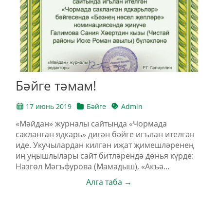
Бәйге тәмам!
17 июнь 2019
Бәйге
Admin
«Мәйдан» журналы сайтында «Чормада
сакланган ядкарь» дигән бәйге игълан ителгән
иде. Укучылардан килгән иҗат җимешләренең
иң уңышлылары сайт битләрендә дөнья күрде:
Назгөл Мәгъфурова (Мамадыш), «Акъә...
Алга таба →