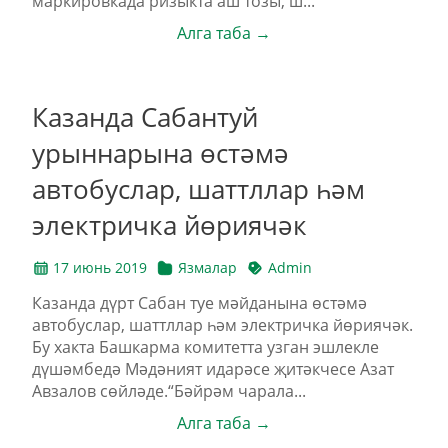
маркировкада ризыкта аш тозы, ш...
Алга таба →
Казанда Сабантуй
урыннарына өстәмә
автобуслар, шаттллар һәм
электричка йөриячәк
17 июнь 2019
Язмалар
Admin
Казанда дүрт Сабан туе мәйданына өстәмә
автобуслар, шаттллар һәм электричка йөриячәк.
Бу хакта Башкарма комитетта узган эшлекле
дүшәмбедә Мәдәният идарәсе җитәкчесе Азат
Авзалов сөйләде.“Бәйрәм чарала...
Алга таба →