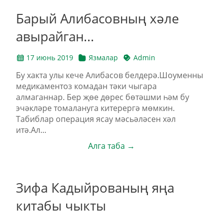
Барый Алибасовның хәле
авырайган...
17 июнь 2019
Язмалар
Admin
Бу хакта улы кече Алибасов белдерә.Шоуменны
медикаментоз комадан тәки чыгара
алмаганнар. Бер җөе дөрес бөтәшми һәм бу
эчәкләре томалануга китерергә мөмкин.
Табиблар операция ясау мәсьәләсен хәл
итә.Ал...
Алга таба →
Зифа Кадыйрованың яңа
китабы чыкты