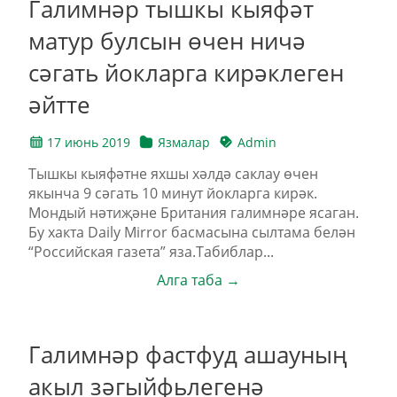
Галимнәр тышкы кыяфәт
матур булсын өчен ничә
сәгать йокларга кирәклеген
әйтте
17 июнь 2019
Язмалар
Admin
Тышкы кыяфәтне яхшы хәлдә саклау өчен
якынча 9 сәгать 10 минут йокларга кирәк.
Мондый нәтиҗәне Британия галимнәре ясаган.
Бу хакта Daily Mirror басмасына сылтама белән
“Российская газета” яза.Табиблар...
Алга таба →
Галимнәр фастфуд ашауның
акыл зәгыйфьлегенә