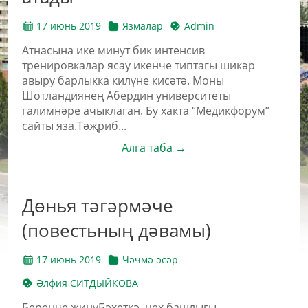
17 июнь 2019
Язмалар
Admin
Атнасына ике минут бик интенсив
тренировкалар ясау икенче типтагы шикәр
авыру барлыкка килүне кисәтә. Моны
Шотландиянең Абердин университеты
галимнәре ачыклаган. Бу хакта “Медикфорум”
сайты яза.Тәҗриб...
Алга таба →
Дөнья тәгәрмәче
(повестьның дәвамы)
17 июнь 2019
Чәчмә әсәр
Әлфия СИТДЫЙКОВА
Беренче җиңүБәхеткә, цех башлыгы