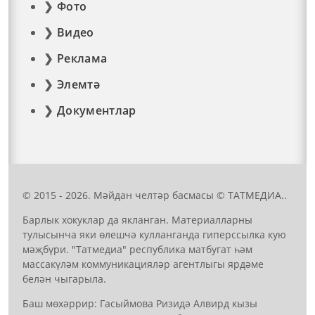
Фото
Видео
Реклама
Элемтә
Документлар
© 2015 - 2026. Мәйдан челтәр басмасы © ТАТМЕДИА..
Барлык хокуклар да якланган. Материалларны
тулысынча яки өлешчә кулланганда гиперссылка кую
мәҗбүри. "Татмедиа" республика матбугат һәм
массакүләм коммуникацияләр агентлыгы ярдәме
белән чыгарыла.
Баш мөхәррир: Гасыймова Ризидә Алвирд кызы