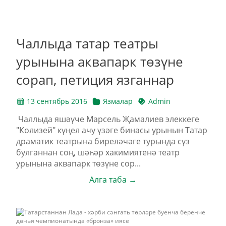
Чаллыда татар театры
урынына аквапарк төзүне
сорап, петиция язганнар
13 сентябрь 2016
Язмалар
Admin
Чаллыда яшәүче Марсель Җамалиев элеккеге
"Колизей" күңел ачу үзәге бинасы урынын Татар
драматик театрына биреләчәге турында сүз
булганнан соң, шәһәр хакимиятенә театр
урынына аквапарк төзүне сор...
Алга таба →