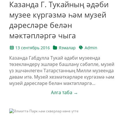
Казанда Г. Тукайның әдәби
музее күргәзмә һәм музей
дәресләре белән
мәктәпләргә чыга
13 сентябрь 2016
Язмалар
Admin
Казанда Габдулла Тукай әдәби музеенда
төзекләндерү эшләре башлану сәбәпле, музей
үз эшчәнлеген Татарстанның Милли музеенда
дәвам итә. Музей хезмәткәрләре күргәзмә һәм
музей дәресләре белән мәктәпләргә...
Алга таба →