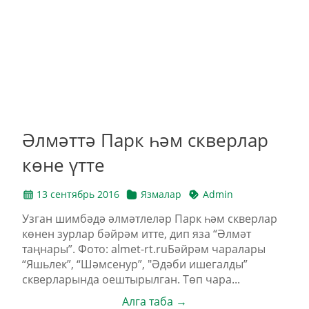
Әлмәттә Парк һәм скверлар
көне үтте
13 сентябрь 2016
Язмалар
Admin
Узган шимбәдә әлмәтлеләр Парк һәм скверлар
көнен зурлар бәйрәм итте, дип яза “Әлмәт
таңнары”. Фото: almet-rt.ruБәйрәм чаралары
“Яшьлек”, “Шәмсенур”, "Әдәби ишегалды”
скверларында оештырылган. Төп чара...
Алга таба →