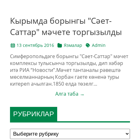
Кырымда борынгы "Сәет-
Саттар" мәчете торгызылды
13 сентябрь 2016
Язмалар
Admin
Симферопольдәге борынгы "Сәет-Саттар" мәчет
комплексы тулысынча торгызылды, дип хәбәр
итә РИА “Новости”.Мәчет тантаналы рәвештә
мөселманнарның Корбан гаете көненә туры
китереп ачылган.1850 елда төзелг...
Алга таба →
РУБРИКЛАР