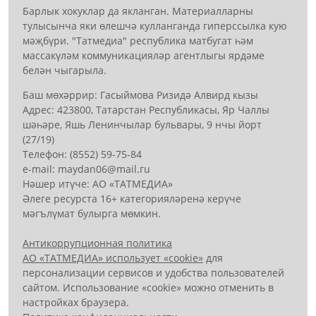
Барлык хокуклар да якланган. Материалларны
тулысынча яки өлешчә кулланганда гиперссылка кую
мәҗбүри. "Татмедиа" республика матбугат һәм
массакүләм коммуникацияләр агентлыгы ярдәме
белән чыгарыла.
Баш мөхәррир: Гасыймова Ризидә Алвирд кызы
Адрес: 423800, Татарстан Республикасы, Яр Чаллы
шәһәре, Яшь Ленинчылар бульвары, 9 нчы йорт
(27/19)
Телефон: (8552) 59-75-84
е-mail: mауdаn06@mail.гu
Нәшер итүче: АО «ТАТМЕДИА»
Әлеге ресурста 16+ категорияләренә керүче
мәгълүмат булырга мөмкин.
Антикоррупционная политика
АО «ТАТМЕДИА» использует «cookie»
для
персонализации сервисов и удобства пользователей
сайтом. Использование «cookie» можно отменить в
настройках браузера.