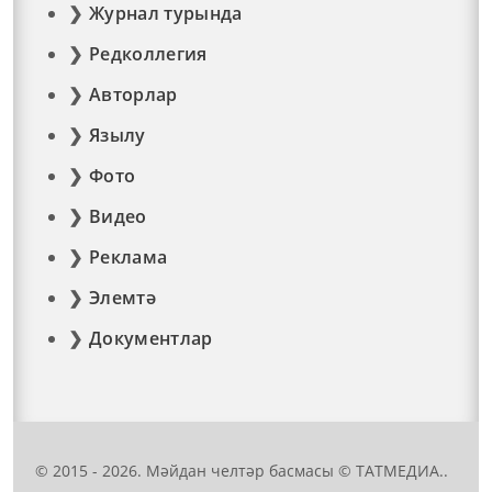
Журнал турында
Редколлегия
Авторлар
Язылу
Фото
Видео
Реклама
Элемтә
Документлар
© 2015 - 2026. Мәйдан челтәр басмасы © ТАТМЕДИА..