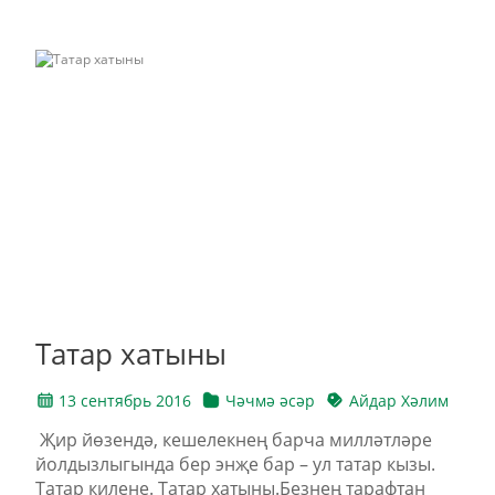
Татар хатыны
13 сентябрь 2016
Чәчмә әсәр
Айдар Хәлим
Җир йөзендә, кешелекнең барча милләтләре
йолдызлыгында бер энҗе бар – ул татар кызы.
Татар килене. Татар хатыны.Безнең тарафтан