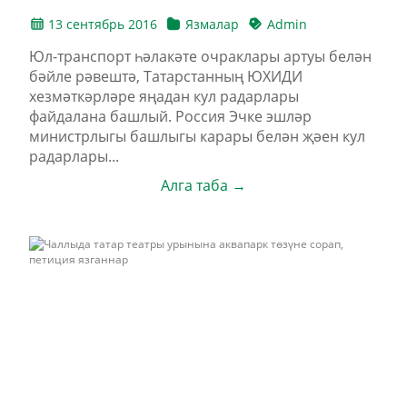
13 сентябрь 2016
Язмалар
Admin
Юл-транспорт һәлакәте очраклары артуы белән
бәйле рәвештә, Татарстанның ЮХИДИ
хезмәткәрләре яңадан кул радарлары
файдалана башлый. Россия Эчке эшләр
министрлыгы башлыгы карары белән җәен кул
радарлары...
Алга таба →