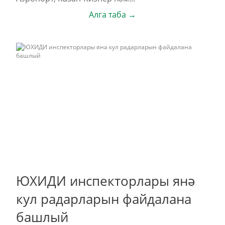
Алга таба →
ЮХИДИ инспекторлары янә
кул радарларын файдалана
башлый