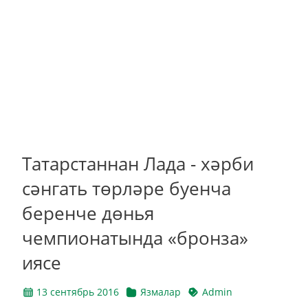
Татарстаннан Лада - хәрби
сәнгать төрләре буенча
беренче дөнья
чемпионатында «бронза»
иясе
13 сентябрь 2016
Язмалар
Admin