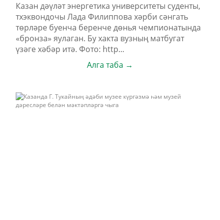
Казан дәүләт энергетика университеты суденты,
тхэквондочы Лада Филиппова хәрби сәнгать
төрләре буенча беренче дөнья чемпионатында
«бронза» яулаган. Бу хакта вузның матбугат
үзәге хәбәр итә. Фото: http...
Алга таба →