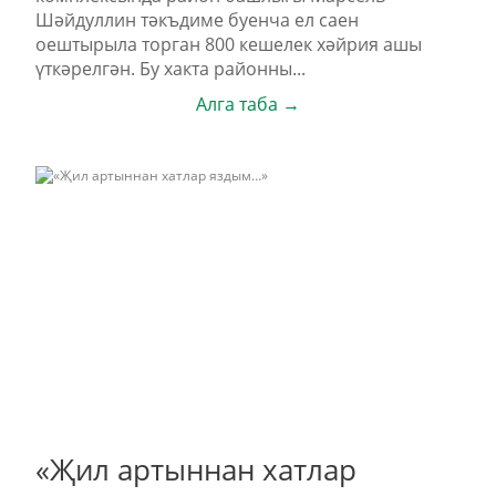
Шәйдуллин тәкъдиме буенча ел саен
оештырыла торган 800 кешелек хәйрия ашы
үткәрелгән. Бу хакта районны...
Алга таба →
«Җил артыннан хатлар