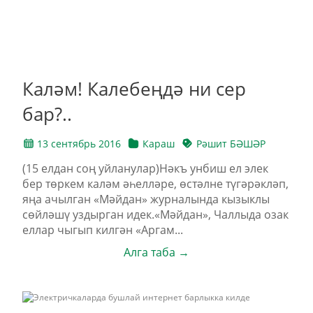
Каләм! Калебеңдә ни сер
бар?..
13 сентябрь 2016
Караш
Рәшит БӘШӘР
(15 елдан соң уйланулар)Нәкъ унбиш ел элек
бер төркем каләм әһелләре, өстәлне түгәрәкләп,
яңа ачылган «Мәйдан» журналында кызыклы
сөйләшү уздырган идек.«Мәйдан», Чаллыда озак
еллар чыгып килгән «Аргам...
Алга таба →