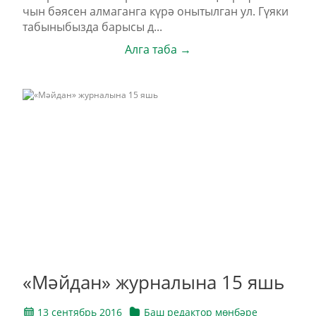
чын бәясен алмаганга күрә онытылган ул. Гүяки
табыныбызда барысы д...
Алга таба →
«Мәйдан» журналына 15 яшь
13 сентябрь 2016
Баш редактор мөнбәре