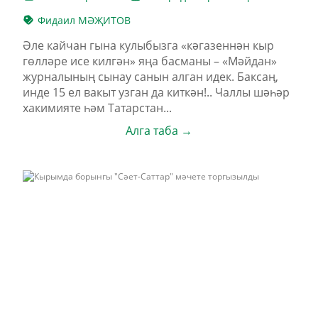
Фидаил МӘҖИТОВ
Әле кайчан гына кулыбызга «кәгазеннән кыр
гөлләре исе килгән» яңа басманы – «Мәйдан»
журналының сынау санын алган идек. Баксаң,
инде 15 ел вакыт узган да киткән!.. Чаллы шәһәр
хакимияте һәм Татарстан...
Алга таба →