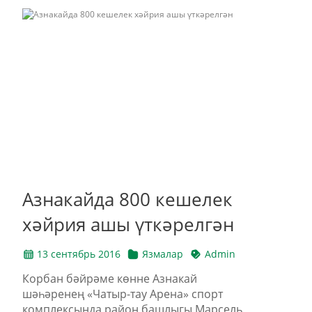
Азнакайда 800 кешелек
хәйрия ашы үткәрелгән
13 сентябрь 2016
Язмалар
Admin
Корбан бәйрәме көнне Азнакай
шәһәренең «Чатыр-тау Арена» спорт
комплексында район башлыгы Марсель