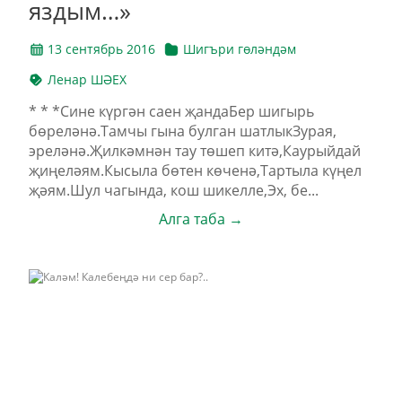
яздым…»
13 сентябрь 2016
Шигъри гөләндәм
Ленар ШӘЕХ
* * *Сине күргән саен җандаБер шигырь
бөреләнә.Тамчы гына булган шатлыкЗурая,
эреләнә.Җилкәмнән тау төшеп китә,Каурыйдай
җиңеләям.Кысыла бөтен көченә,Тартыла күңел
җәям.Шул чагында, кош шикелле,Эх, бе...
Алга таба →