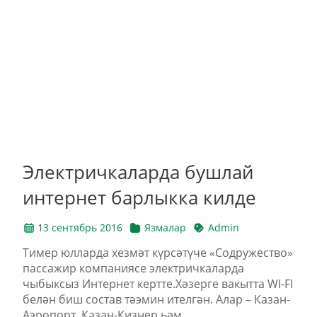
Электричкаларда бушлай
интернет барлыкка килде
13 сентябрь 2016
Язмалар
Admin
Тимер юлларда хезмәт күрсәтүче «Содружество»
пассажир компаниясе электричкаларда
чыбыксыз Интернет кертте.Хәзерге вакытта WI-FI
белән биш состав тәэмин ителгән. Алар – Казан-
Аэропорт, Казан-Кизнер һәм...