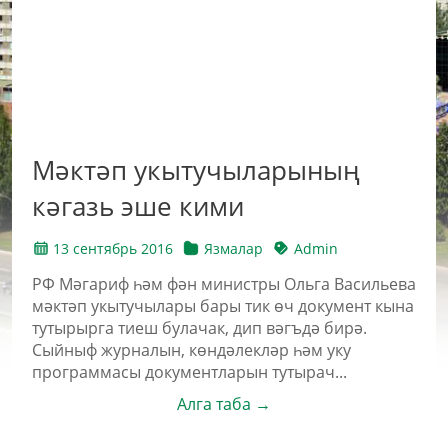
Мәктәп укытучыларының
кәгазь эше кими
13 сентябрь 2016
Язмалар
Admin
РФ Мәгариф һәм фән министры Ольга Васильева
мәктәп укытучылары бары тик өч документ кына
тутырырга тиеш булачак, дип вәгъдә бирә.
Сыйныф журналын, көндәлекләр һәм уку
программасы документларын тутырач...
Алга таба →