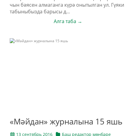
чын бәясен алмаганга күрә онытылган ул. Гүяки
табыныбызда барысы д...
Алга таба →
«Мәйдан» журналына 15 яшь
13 сентябрь 2016
Баш редактор мөнбәре