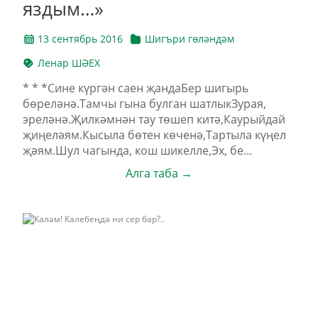
яздым…»
13 сентябрь 2016
Шигъри гөләндәм
Ленар ШӘЕХ
* * *Сине күргән саен җандаБер шигырь
бөреләнә.Тамчы гына булган шатлыкЗурая,
эреләнә.Җилкәмнән тау төшеп китә,Каурыйдай
җиңеләям.Кысыла бөтен көченә,Тартыла күңел
җәям.Шул чагында, кош шикелле,Эх, бе...
Алга таба →