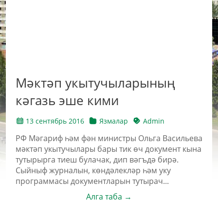
Мәктәп укытучыларының
кәгазь эше кими
13 сентябрь 2016
Язмалар
Admin
РФ Мәгариф һәм фән министры Ольга Васильева
мәктәп укытучылары бары тик өч документ кына
тутырырга тиеш булачак, дип вәгъдә бирә.
Сыйныф журналын, көндәлекләр һәм уку
программасы документларын тутырач...
Алга таба →