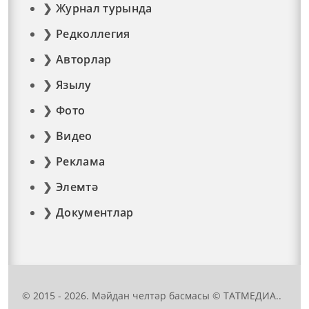
Журнал турында
Редколлегия
Авторлар
Язылу
Фото
Видео
Реклама
Элемтә
Документлар
© 2015 - 2026. Мәйдан челтәр басмасы © ТАТМЕДИА..