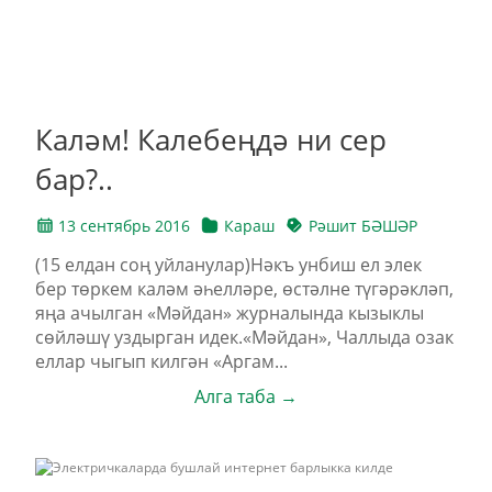
Каләм! Калебеңдә ни сер
бар?..
13 сентябрь 2016
Караш
Рәшит БӘШӘР
(15 елдан соң уйланулар)Нәкъ унбиш ел элек
бер төркем каләм әһелләре, өстәлне түгәрәкләп,
яңа ачылган «Мәйдан» журналында кызыклы
сөйләшү уздырган идек.«Мәйдан», Чаллыда озак
еллар чыгып килгән «Аргам...
Алга таба →