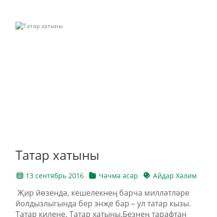
Татар хатыны
13 сентябрь 2016
Чәчмә әсәр
Айдар Хәлим
Җир йөзендә, кешелекнең барча милләтләре
йолдызлыгында бер энҗе бар – ул татар кызы.
Татар килене. Татар хатыны.Безнең тарафтан