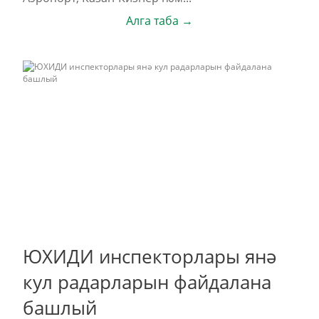
Алга таба →
ЮХИДИ инспекторлары янә
кул радарларын файдалана
башлый