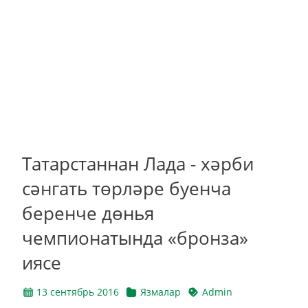
Татарстаннан Лада - хәрби
сәнгать төрләре буенча
беренче дөнья
чемпионатында «бронза»
иясе
13 сентябрь 2016
Язмалар
Admin