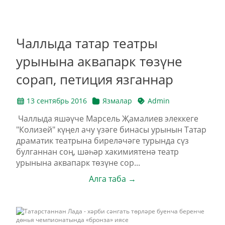
Чаллыда татар театры
урынына аквапарк төзүне
сорап, петиция язганнар
13 сентябрь 2016
Язмалар
Admin
Чаллыда яшәүче Марсель Җамалиев элеккеге
"Колизей" күңел ачу үзәге бинасы урынын Татар
драматик театрына биреләчәге турында сүз
булганнан соң, шәһәр хакимиятенә театр
урынына аквапарк төзүне сор...
Алга таба →