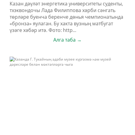
Казан дәүләт энергетика университеты суденты,
тхэквондочы Лада Филиппова хәрби сәнгать
төрләре буенча беренче дөнья чемпионатында
«бронза» яулаган. Бу хакта вузның матбугат
үзәге хәбәр итә. Фото: http...
Алга таба →