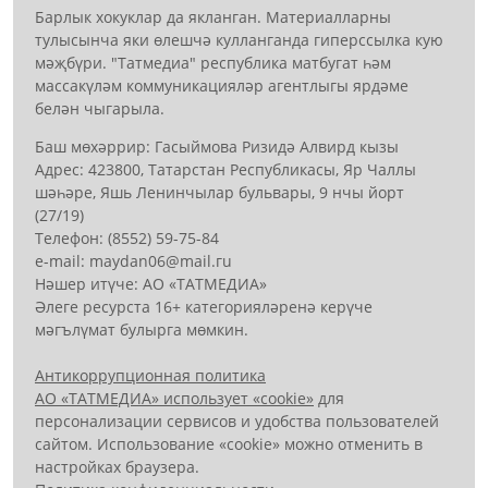
Барлык хокуклар да якланган. Материалларны
тулысынча яки өлешчә кулланганда гиперссылка кую
мәҗбүри. "Татмедиа" республика матбугат һәм
массакүләм коммуникацияләр агентлыгы ярдәме
белән чыгарыла.
Баш мөхәррир: Гасыймова Ризидә Алвирд кызы
Адрес: 423800, Татарстан Республикасы, Яр Чаллы
шәһәре, Яшь Ленинчылар бульвары, 9 нчы йорт
(27/19)
Телефон: (8552) 59-75-84
е-mail: mауdаn06@mail.гu
Нәшер итүче: АО «ТАТМЕДИА»
Әлеге ресурста 16+ категорияләренә керүче
мәгълүмат булырга мөмкин.
Антикоррупционная политика
АО «ТАТМЕДИА» использует «cookie»
для
персонализации сервисов и удобства пользователей
сайтом. Использование «cookie» можно отменить в
настройках браузера.