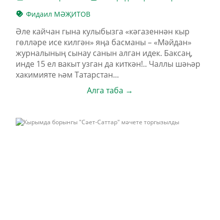
Фидаил МӘҖИТОВ
Әле кайчан гына кулыбызга «кәгазеннән кыр
гөлләре исе килгән» яңа басманы – «Мәйдан»
журналының сынау санын алган идек. Баксаң,
инде 15 ел вакыт узган да киткән!.. Чаллы шәһәр
хакимияте һәм Татарстан...
Алга таба →