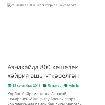
Азнакайда 800 кешелек
хәйрия ашы үткәрелгән
13 сентябрь 2016
Язмалар
Admin
Корбан бәйрәме көнне Азнакай
шәһәренең «Чатыр-тау Арена» спорт
комплексында район башлыгы Марсель