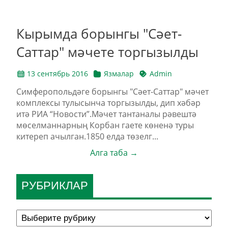
Кырымда борынгы "Сәет-
Саттар" мәчете торгызылды
13 сентябрь 2016
Язмалар
Admin
Симферопольдәге борынгы "Сәет-Саттар" мәчет
комплексы тулысынча торгызылды, дип хәбәр
итә РИА “Новости”.Мәчет тантаналы рәвештә
мөселманнарның Корбан гаете көненә туры
китереп ачылган.1850 елда төзелг...
Алга таба →
РУБРИКЛАР