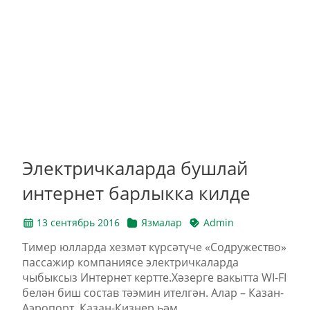
Электричкаларда бушлай
интернет барлыкка килде
13 сентябрь 2016
Язмалар
Admin
Тимер юлларда хезмәт күрсәтүче «Содружество»
пассажир компаниясе электричкаларда
чыбыксыз Интернет кертте.Хәзерге вакытта WI-FI
белән биш состав тәэмин ителгән. Алар – Казан-
Аэропорт, Казан-Кизнер һәм...