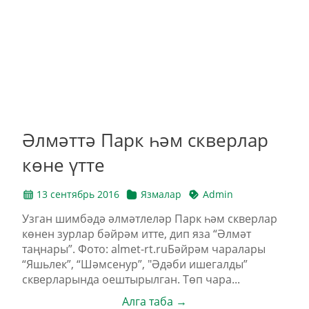
Әлмәттә Парк һәм скверлар
көне үтте
13 сентябрь 2016
Язмалар
Admin
Узган шимбәдә әлмәтлеләр Парк һәм скверлар
көнен зурлар бәйрәм итте, дип яза “Әлмәт
таңнары”. Фото: almet-rt.ruБәйрәм чаралары
“Яшьлек”, “Шәмсенур”, "Әдәби ишегалды”
скверларында оештырылган. Төп чара...
Алга таба →