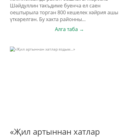
Шәйдуллин тәкъдиме буенча ел саен
оештырыла торган 800 кешелек хәйрия ашы
үткәрелгән. Бу хакта районны...
Алга таба →
«Җил артыннан хатлар