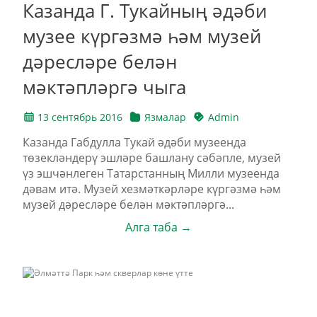
Казанда Г. Тукайның әдәби
музее күргәзмә һәм музей
дәресләре белән
мәктәпләргә чыга
13 сентябрь 2016
Язмалар
Admin
Казанда Габдулла Тукай әдәби музеенда
төзекләндерү эшләре башлану сәбәпле, музей
үз эшчәнлеген Татарстанның Милли музеенда
дәвам итә. Музей хезмәткәрләре күргәзмә һәм
музей дәресләре белән мәктәпләргә...
Алга таба →