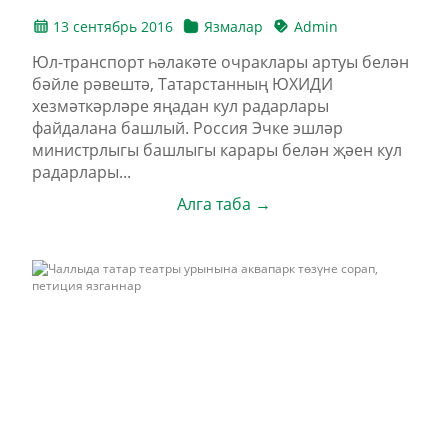
13 сентябрь 2016
Язмалар
Admin
Юл-транспорт һәлакәте очраклары артуы белән
бәйле рәвештә, Татарстанның ЮХИДИ
хезмәткәрләре яңадан кул радарлары
файдалана башлый. Россия Эчке эшләр
министрлыгы башлыгы карары белән җәен кул
радарлары...
Алга таба →