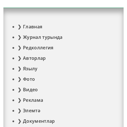
Главная
Журнал турында
Редколлегия
Авторлар
Язылу
Фото
Видео
Реклама
Элемтә
Документлар