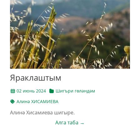
Яраклаштым
02 июнь 2024
Шигъри гөләндәм
Алинә ХИСАМИЕВА
Алинә Хисамиева шигыре.
Алга таба →