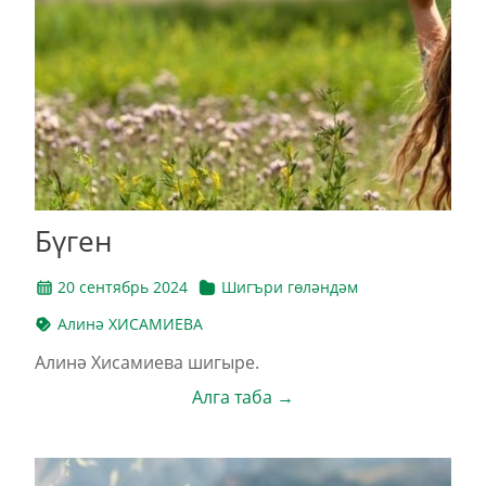
Бүген
20 сентябрь 2024
Шигъри гөләндәм
Алинә ХИСАМИЕВА
Алинә Хисамиева шигыре.
Алга таба →