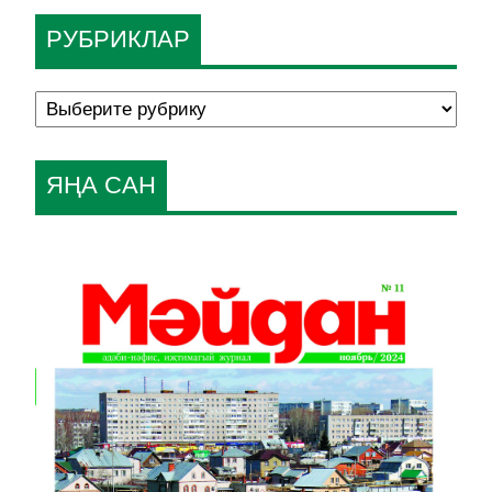
РУБРИКЛАР
ЯҢА САН