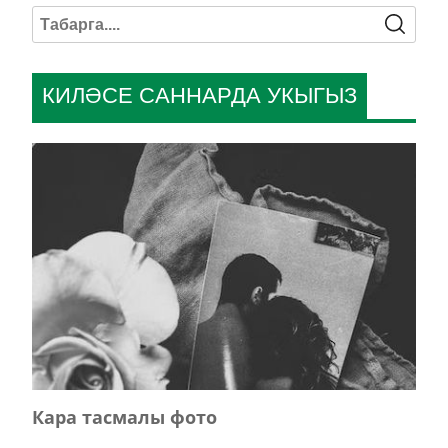
КИЛӘСЕ САННАРДА УКЫГЫЗ
Кара тасмалы фото