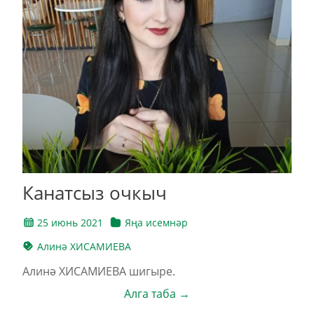
Канатсыз очкыч
25 июнь 2021
Яңа исемнәр
Алинә ХИСАМИЕВА
Алинә ХИСАМИЕВА шигыре.
Алга таба →