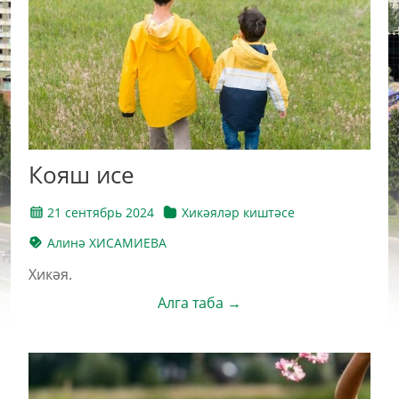
Кояш исе
21 сентябрь 2024
Хикәяләр киштәсе
Алинә ХИСАМИЕВА
Хикәя.
Алга таба →