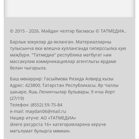
© 2015 - 2026. Мәйдан челтәр басмасы © ТАТМЕДИА..
Барлык хокуклар да якланган. Материалларны
тулысынча яки өлешчә кулланганда гиперссылка кую
мәҗбүри. "Татмедиа" республика матбугат һәм
массакүләм коммуникацияләр агентлыгы ярдәме
белән чыгарыла.
Баш мөхәррир: Гасыймова Ризидә Алвирд кызы
Адрес: 423800, Татарстан Республикасы, Яр Чаллы
шәһәре, Яшь Ленинчылар бульвары, 9 нчы йорт
(27/19)
Телефон: (8552) 59-75-84
е-mail: mауdаn06@mail.гu
Нәшер итүче: АО «ТАТМЕДИА»
Әлеге ресурста 16+ категорияләренә керүче
мәгълүмат булырга мөмкин.