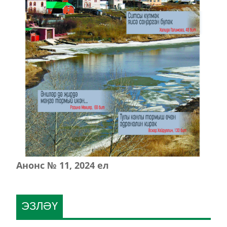
Анонс № 11, 2024 ел
ЭЗЛӘҮ