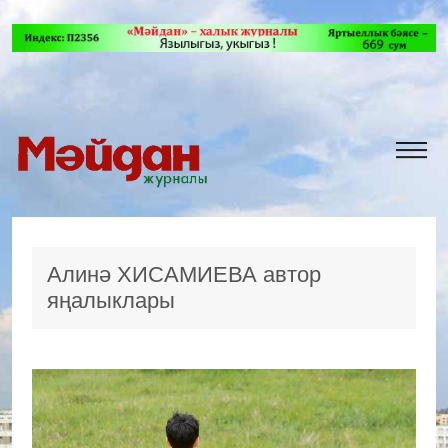
Алинә ХИСАМИЕВА автор
яңалыклары