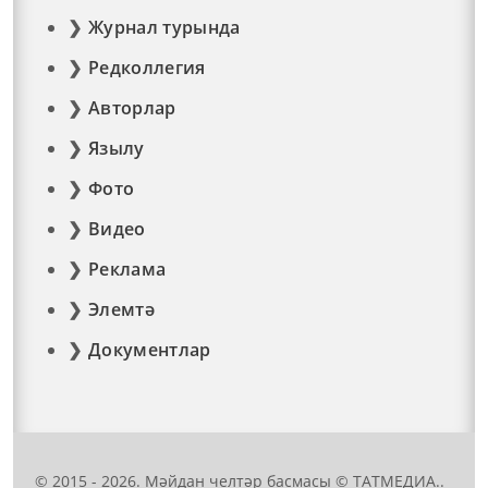
Журнал турында
Редколлегия
Авторлар
Язылу
Фото
Видео
Реклама
Элемтә
Документлар
© 2015 - 2026. Мәйдан челтәр басмасы © ТАТМЕДИА..