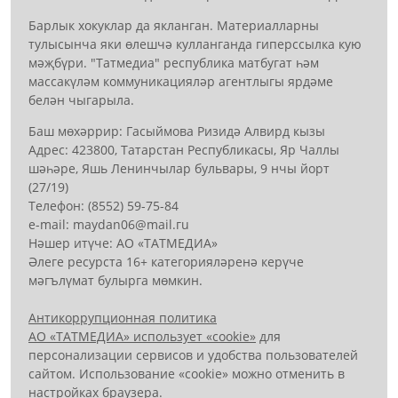
Барлык хокуклар да якланган. Материалларны
тулысынча яки өлешчә кулланганда гиперссылка кую
мәҗбүри. "Татмедиа" республика матбугат һәм
массакүләм коммуникацияләр агентлыгы ярдәме
белән чыгарыла.
Баш мөхәррир: Гасыймова Ризидә Алвирд кызы
Адрес: 423800, Татарстан Республикасы, Яр Чаллы
шәһәре, Яшь Ленинчылар бульвары, 9 нчы йорт
(27/19)
Телефон: (8552) 59-75-84
е-mail: mауdаn06@mail.гu
Нәшер итүче: АО «ТАТМЕДИА»
Әлеге ресурста 16+ категорияләренә керүче
мәгълүмат булырга мөмкин.
Антикоррупционная политика
АО «ТАТМЕДИА» использует «cookie»
для
персонализации сервисов и удобства пользователей
сайтом. Использование «cookie» можно отменить в
настройках браузера.