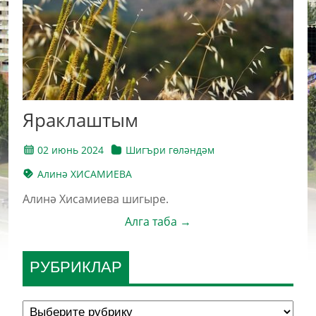
Яраклаштым
02 июнь 2024
Шигъри гөләндәм
Алинә ХИСАМИЕВА
Алинә Хисамиева шигыре.
Алга таба →
РУБРИКЛАР