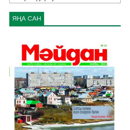
ЯҢА САН