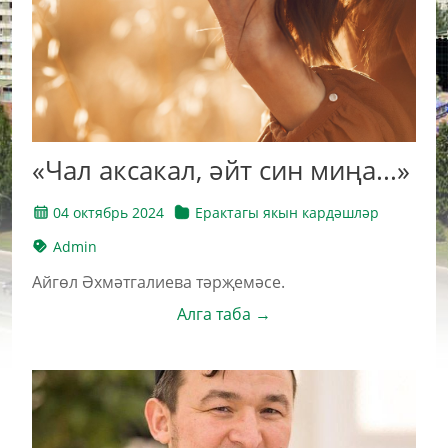
«Чал аксакал, әйт син миңа...»
04 октябрь 2024
Ерактагы якын кардәшләр
Admin
Айгөл Әхмәтгалиева тәрҗемәсе.
Алга таба →