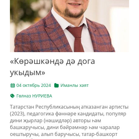
«Көрәшкәндә дә дога
укыдым»
04 октябрь 2024
Иманлы хәят
Гөлназ НУРИЕВА
Татарстан Республикасының атказанган артисты
(2023), педагогика фәннәре кандидаты, популяр
дини җырлар (нәшидләр) авторы һәм
башкаручысы, дини бәйрәмнәр һәм чаралар
оештыручы, алып баручысы, татар-башкорт