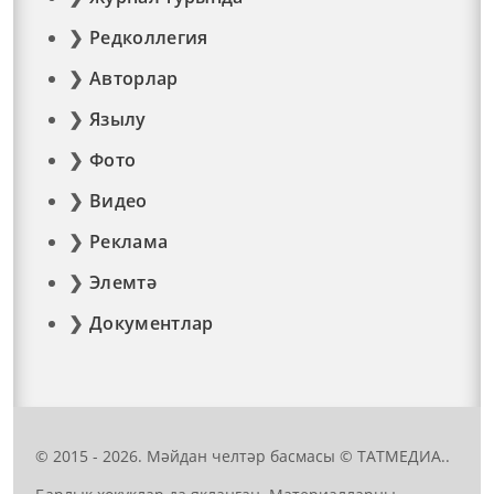
Редколлегия
Авторлар
Язылу
Фото
Видео
Реклама
Элемтә
Документлар
© 2015 - 2026. Мәйдан челтәр басмасы © ТАТМЕДИА..