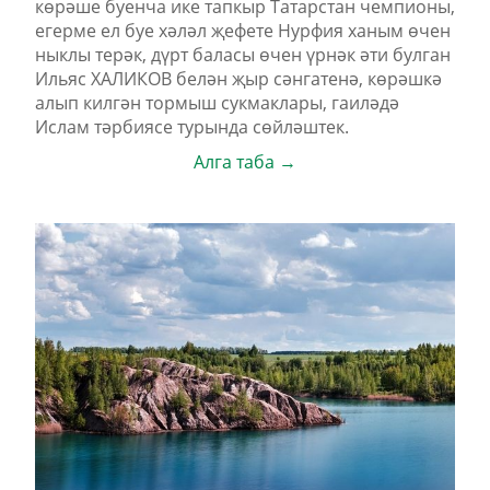
көрәше буенча ике тапкыр Татарстан чемпионы,
егерме ел буе хәләл җефете Нурфия ханым өчен
ныклы терәк, дүрт баласы өчен үрнәк әти булган
Ильяс ХАЛИКОВ белән җыр сәнгатенә, көрәшкә
алып килгән тормыш сукмаклары, гаиләдә
Ислам тәрбиясе турында сөйләштек.
Алга таба →