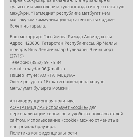
Барлык хокуклар да якланган. Материалларны
тулысынча яки өлешчә кулланганда гиперссылка кую
мәҗбүри. "Татмедиа" республика матбугат һәм
массакүләм коммуникацияләр агентлыгы ярдәме
белән чыгарыла.
Баш мөхәррир: Гасыймова Ризидә Алвирд кызы
Адрес: 423800, Татарстан Республикасы, Яр Чаллы
шәһәре, Яшь Ленинчылар бульвары, 9 нчы йорт
(27/19)
Телефон: (8552) 59-75-84
е-mail: mауdаn06@mail.гu
Нәшер итүче: АО «ТАТМЕДИА»
Әлеге ресурста 16+ категорияләренә керүче
мәгълүмат булырга мөмкин.
Антикоррупционная политика
АО «ТАТМЕДИА» использует «cookie»
для
персонализации сервисов и удобства пользователей
сайтом. Использование «cookie» можно отменить в
настройках браузера.
Политика конфиденциальности