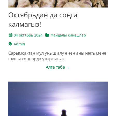
Октябрьдән дә соңга
калмагыз!
04 октябрь 2024
Файдалы киңәшләр
Admin
Сарымсактан мул уңыш алу өчен аны нәкъ менә
шушы көннәрдә утыртыгыз.
Алга таба →