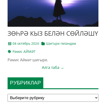
ЗӨҺРӘ КЫЗ БЕЛӘН СӨЙЛӘШҮ
04 октябрь 2024
Шигъри гөләндәм
Рәмис АЙМӘТ
Рәмис Аймәт шигыре.
Алга таба →
РУБРИКЛАР