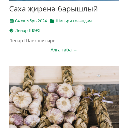
Саха җиренә барышлый
04 октябрь 2024
Шигъри гөләндәм
Ленар ШӘЕХ
Ленар Шәех шигыре.
Алга таба →