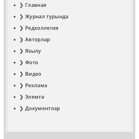
Главная
Журнал турында
Редколлегия
Авторлар
Язылу
Фото
Видео
Реклама
Элемтә
Документлар