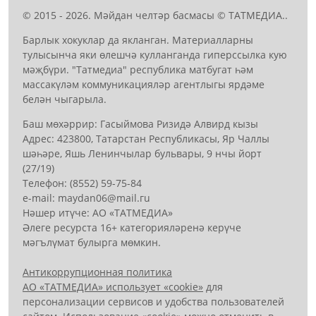
© 2015 - 2026. Мәйдан челтәр басмасы © ТАТМЕДИА..
Барлык хокуклар да якланган. Материалларны
тулысынча яки өлешчә кулланганда гиперссылка кую
мәҗбүри. "Татмедиа" республика матбугат һәм
массакүләм коммуникацияләр агентлыгы ярдәме
белән чыгарыла.
Баш мөхәррир: Гасыймова Ризидә Алвирд кызы
Адрес: 423800, Татарстан Республикасы, Яр Чаллы
шәһәре, Яшь Ленинчылар бульвары, 9 нчы йорт
(27/19)
Телефон: (8552) 59-75-84
е-mail: mауdаn06@mail.гu
Нәшер итүче: АО «ТАТМЕДИА»
Әлеге ресурста 16+ категорияләренә керүче
мәгълүмат булырга мөмкин.
Антикоррупционная политика
АО «ТАТМЕДИА» использует «cookie»
для
персонализации сервисов и удобства пользователей