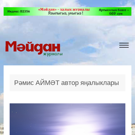
Рәмис АЙМӘТ автор яңалыклары