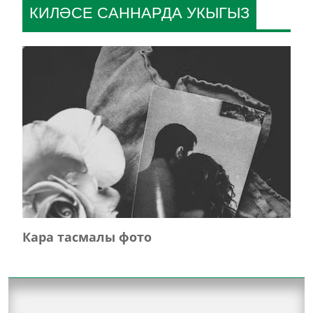
КИЛӘСЕ САННАРДА УКЫГЫЗ
Кара тасмалы фото