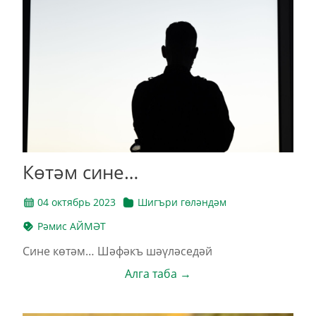
Көтәм сине…
04 октябрь 2023
Шигъри гөләндәм
Рәмис АЙМӘТ
Сине көтәм… Шәфәкъ шәүләседәй
Алга таба →