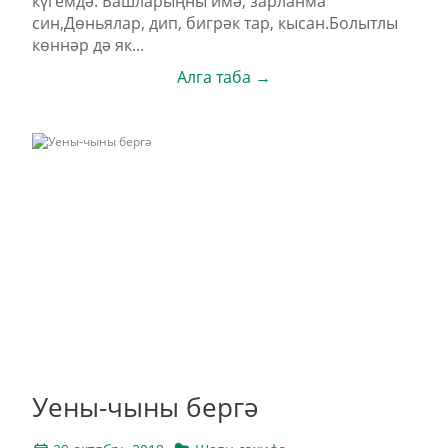
күгемдә. Башларыңны имә, зарланма
син,Дөньялар, дип, бигрәк тар, кысан.Болытлы
көннәр дә як...
Алга таба →
Уены-чыны бергә