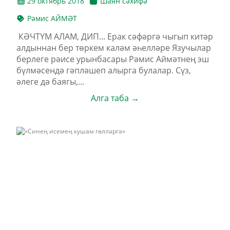
29 октябрь 2018
Шаян сәхифә
Рәмис АЙМӘТ
КӘЧТҮМ АЛАМ, ДИП... Ерак сәфәргә чыгып китәр
алдыннан бер төркем каләм әһелләре Язучылар
берлеге рәисе урынбасары Рәмис Аймәтнең эш
бүлмәсендә гәпләшеп алырга булалар. Сүз,
әлеге дә баягы,...
Алга таба →