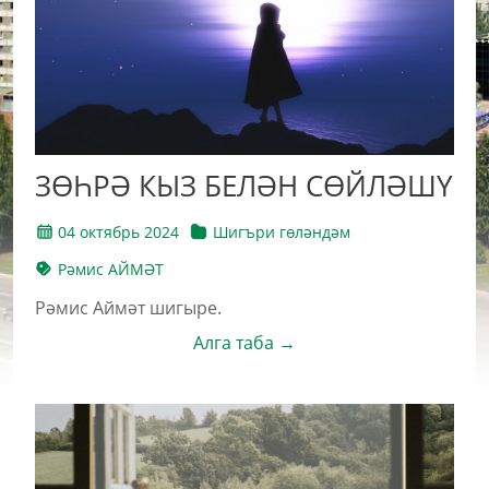
ЗӨҺРӘ КЫЗ БЕЛӘН СӨЙЛӘШҮ
04 октябрь 2024
Шигъри гөләндәм
Рәмис АЙМӘТ
Рәмис Аймәт шигыре.
Алга таба →