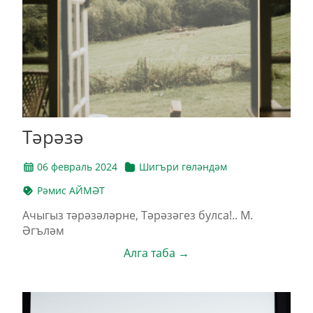
Тәрәзә
06 февраль 2024
Шигъри гөләндәм
Рәмис АЙМӘТ
Ачыгыз тәрәзәләрне, Тәрәзәгез булса!.. М.
Әгъләм
Алга таба →