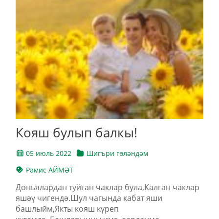
Кояш булып балкы!
05 июль 2022
Шигъри гөләндәм
Рәмис АЙМӘТ
Дөньялардан туйган чаклар була,Калган чаклар
яшәү чигендә.Шул чагында кабат яши
башлыйм,Якты кояш күреп