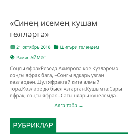
«Синең исемең кушам
гөлләргә»
21 октябрь 2018
Шигъри гөләндәм
Рәмис АЙМӘТ
Соңгы яфракРезеда Ахиярова көе Күзләремә
соңгы яфрак бага, –Соңгы ядкарь узган
көзләрдән.Шул яфрактай китә алмый
тора,Көзләре дә быел үзгәргән.Кушымта:Сары
яфрак, соңгы яфрак –Сагышлары күңелемдә...
Алга таба →
РУБРИКЛАР