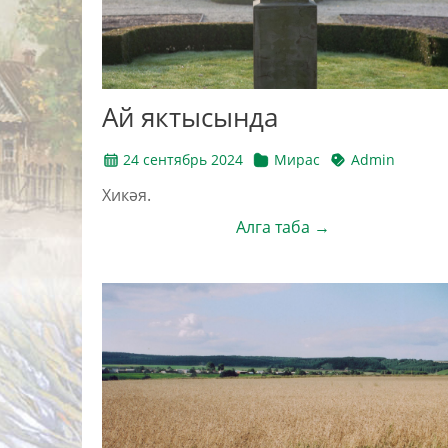
Ай яктысында
24 сентябрь 2024
Мирас
Admin
Хикәя.
Алга таба →