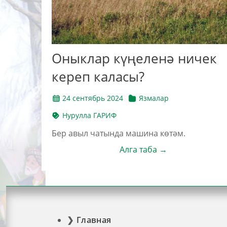
Оныклар күңеленә ничек
кереп каласы?
24 сентябрь 2024
Язмалар
Нурулла ГАРИФ
Бер авыл чатында машина көтәм.
Алга таба →
Главная