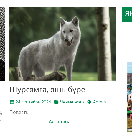
Я
Шурсямга, яшь бүре
24 сентябрь 2024
Чәчмә әсәр
Admin
,
Повесть.
,
Алга таба →