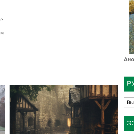
ре
әм
Ано
Р
Э