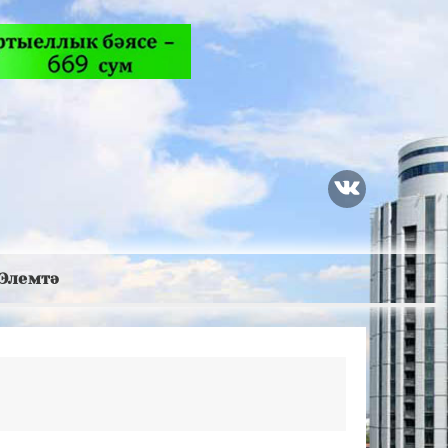
Элемтә