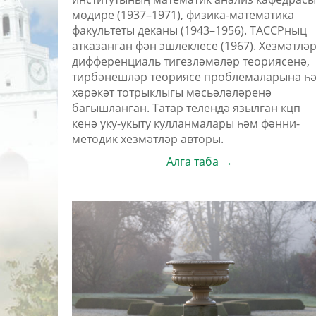
мөдире (1937–1971), физика-математика
факультеты деканы (1943–1956). ТАССРныц
атказанган фән эшлеклесе (1967). Хезмәтлә
дифференциаль тигезләмәләр теориясенә,
тирбәнешләр теориясе проблемаларына һ
хәрәкәт тотрыклыгы мәсьәләләренә
багышланган. Татар телендә язылган кцп
кенә уку-укыту кулланмалары һәм фәнни-
методик хезмәтләр авторы.
Алга таба →