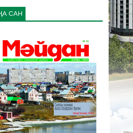
ҢА САН