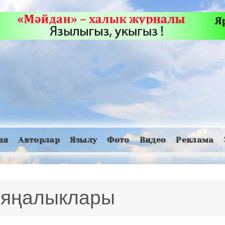
ия
Авторлар
Язылу
Фото
Видео
Реклама
4 яңалыклары