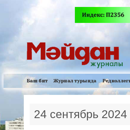
Баш бит
Журнал турында
Редколлег
24 сентябрь 202