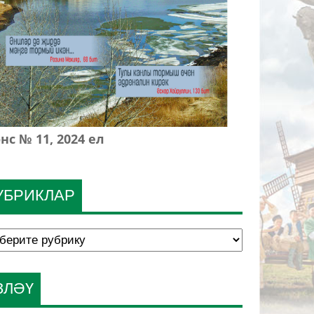
нс № 11, 2024 ел
УБРИКЛАР
ЗЛӘҮ