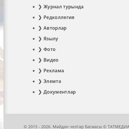
Журнал турында
Редколлегия
Авторлар
Язылу
Фото
Видео
Реклама
Элемтә
Документлар
© 2015 - 2026. Мәйдан челтәр басмасы © ТАТМЕДИА