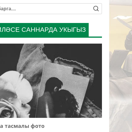
ИЛӘСЕ САННАРДА УКЫГЫЗ
а тасмалы фото