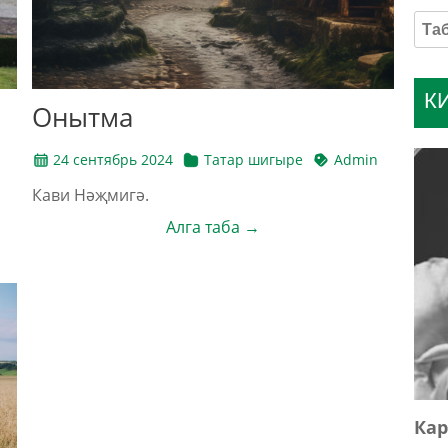
К
Онытма
24 сентябрь 2024
Татар шигыре
Admin
Кави Нәҗмигә.
Алга таба →
Кар