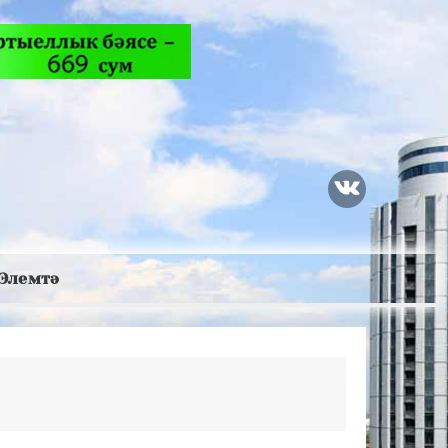
Элемтә