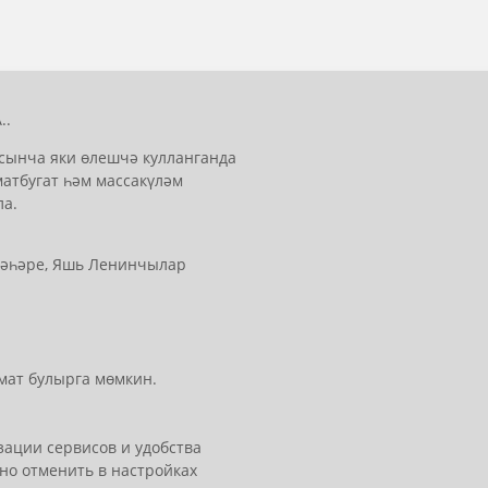
..
сынча яки өлешчә кулланганда
матбугат һәм массакүләм
ла.
 шәһәре, Яшь Ленинчылар
мат булырга мөмкин.
ации сервисов и удобства
но отменить в настройках