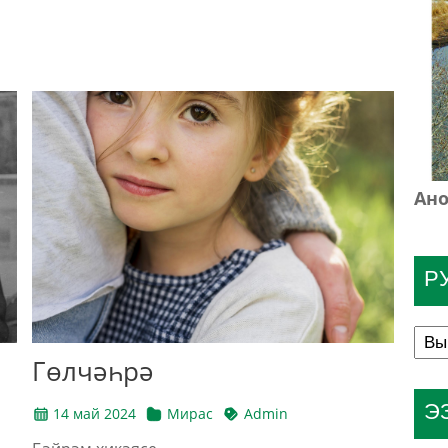
Ано
Р
Гөлчәһрә
Э
14 май 2024
Мирас
Admin