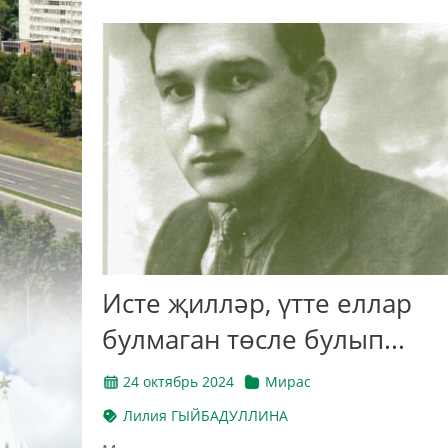
Исте җилләр, үтте еллар
булмаган төсле булып...
24 октябрь 2024
Мирас
Лилия ГЫЙБАДУЛЛИНА