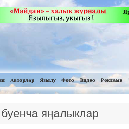
ия
Авторлар
Язылу
Фото
Видео
Реклама
 буенча яңалыклар