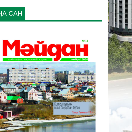
ҢА САН