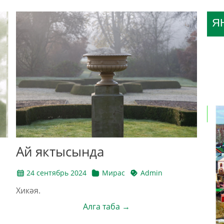
Я
Ай яктысында
24 сентябрь 2024
Мирас
Admin
Хикәя.
Алга таба →