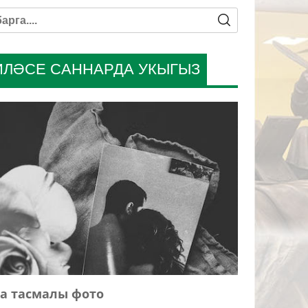
ИЛӘСЕ САННАРДА УКЫГЫЗ
а тасмалы фото