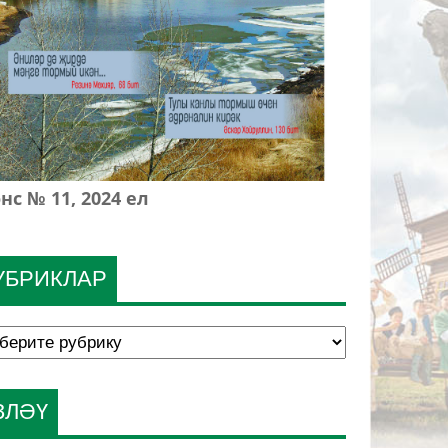
нс № 11, 2024 ел
УБРИКЛАР
ЗЛӘҮ