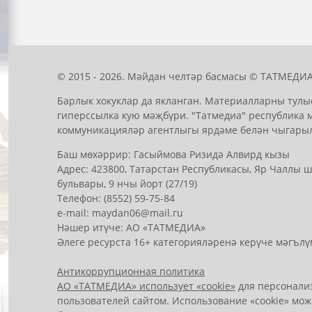
© 2015 - 2026. Мәйдан челтәр басмасы © ТАТМЕДИА
Барлык хокуклар да якланган. Материалларны тулы
гиперссылка кую мәҗбүри. "Татмедиа" республика 
коммуникацияләр агентлыгы ярдәме белән чыгары
Баш мөхәррир: Гасыймова Ризидә Алвирд кызы
Адрес: 423800, Татарстан Республикасы, Яр Чаллы
бульвары, 9 нчы йорт (27/19)
Телефон: (8552) 59-75-84
е-mail: mауdаn06@mail.гu
Нәшер итүче: АО «ТАТМЕДИА»
Әлеге ресурста 16+ категорияләренә керүче мәгълү
Антикоррупционная политика
АО «ТАТМЕДИА» использует «cookie»
для персонализ
пользователей сайтом. Использование «cookie» мож