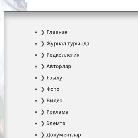
Главная
Журнал турында
Редколлегия
Авторлар
Язылу
Фото
Видео
Реклама
Элемтә
Документлар