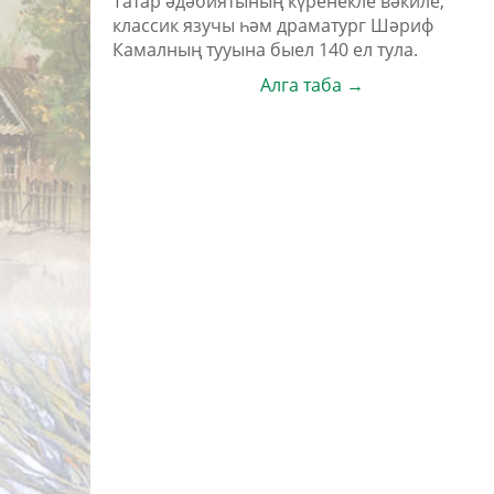
Татар әдәбиятының күренекле вәкиле,
классик язучы һәм драматург Шәриф
Камалның тууына быел 140 ел тула.
Алга таба →