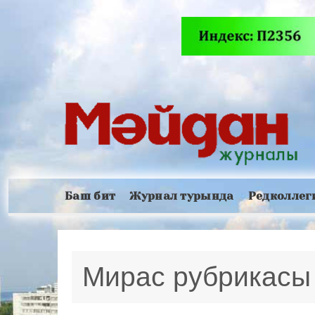
Баш бит
Журнал турында
Редколлег
Мирас рубрикасы