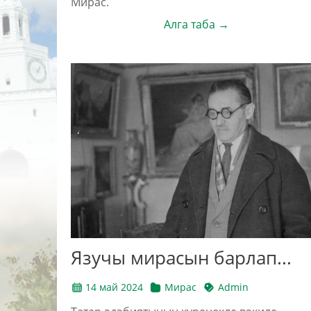
Мирас.
Алга таба →
Язучы мирасын барлап...
14 май 2024
Мирас
Admin