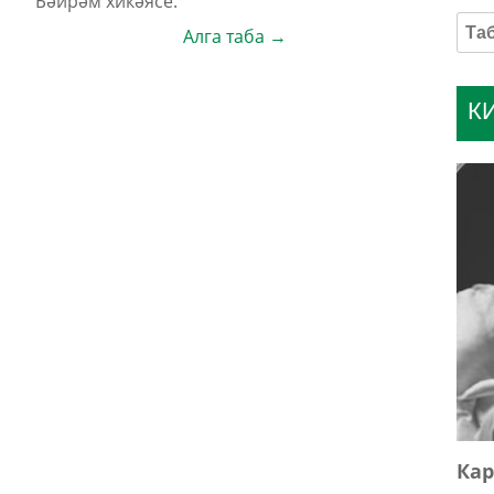
Бәйрәм хикәясе.
Алга таба →
К
Кар