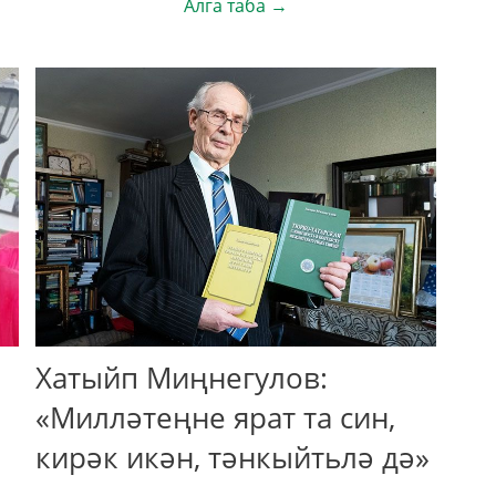
Алга таба →
Хатыйп Миңнегулов:
«Милләтеңне ярат та син,
кирәк икән, тәнкыйтьлә дә»