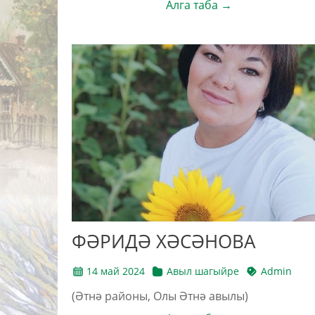
Алга таба →
ФӘРИДӘ ХӘСӘНОВА
14 май 2024
Авыл шагыйре
Admin
(Әтнә районы, Олы Әтнә авылы)