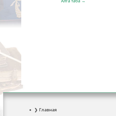
Алга таба →
Главная