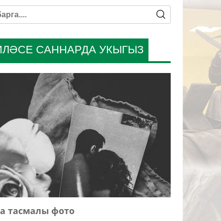
ИЛӘСЕ САННАРДА УКЫГЫЗ
а тасмалы фото