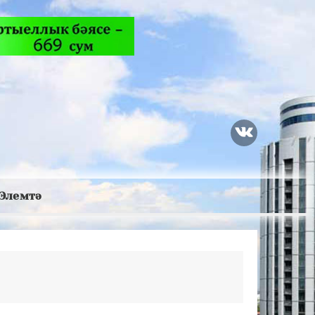
Элемтә