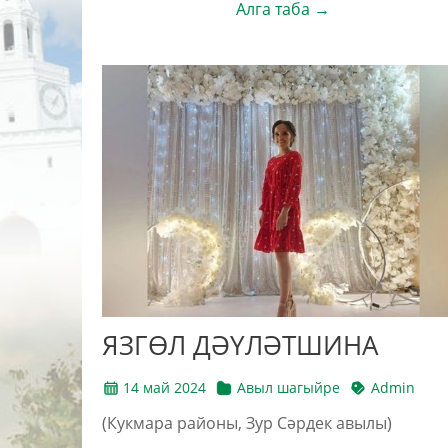
Алга таба →
ЯЗГӨЛ ДӘҮЛӘТШИНА
14 май 2024
Авыл шагыйре
Admin
(Кукмара районы, Зур Сәрдек авылы)