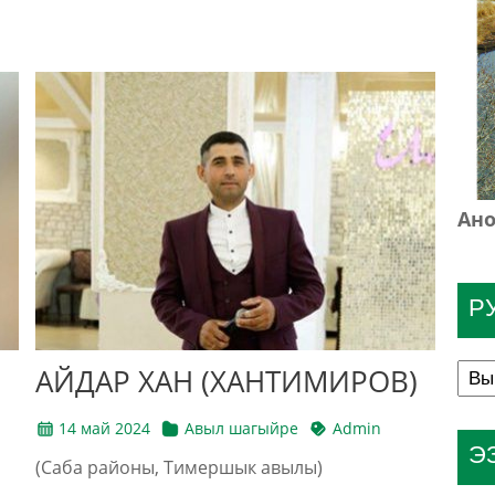
Ано
Р
АЙДАР ХАН (ХАНТИМИРОВ)
14 май 2024
Авыл шагыйре
Admin
Э
(Саба районы, Тимершык авылы)