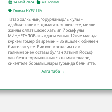
14 май 2024
Фән-заман
Гөлназ НУРИЕВА
Татар халкының горурланырлык улы –
әдәбият галиме, җәмәгать эшлеклесе, милли
җанлы олпат шәхес Хатыйп Йосыф улы
МИҢНЕГУЛОВ агымдагы елның 12нче маенда
күркәм гомер бәйрәмен – 85 яшьлек юбилеен
билгеләп үтте. Бик күп мөгаллим һәм
галимнәрнең остазы булган Хатыйп Йосыф
улы безгә тормышының якты мизгелләре,
сикәлтәле борылышлары турында бәян итте.
Алга таба →