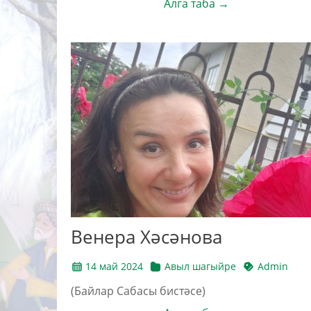
Алга таба →
Венера Хәсәнова
14 май 2024
Авыл шагыйре
Admin
(Байлар Сабасы бистәсе)