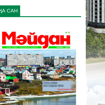
ҢА САН