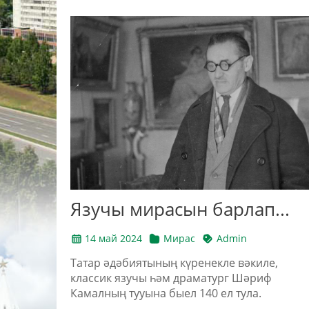
Язучы мирасын барлап...
14 май 2024
Мирас
Admin
Татар әдәбиятының күренекле вәкиле,
классик язучы һәм драматург Шәриф
Камалның тууына быел 140 ел тула.