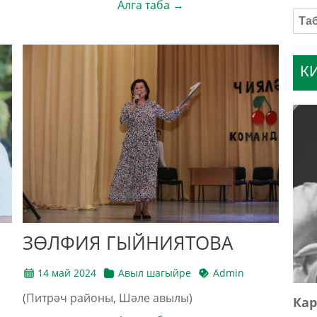
Алга таба →
К
ЗӨЛФИЯ ГЫЙНИЯТОВА
14 май 2024
Авыл шагыйре
Admin
(Питрәч районы, Шәле авылы)
Кар