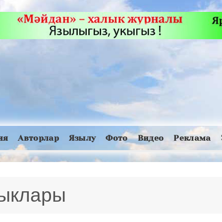
ия
Авторлар
Язылу
Фото
Видео
Реклама
лыклары