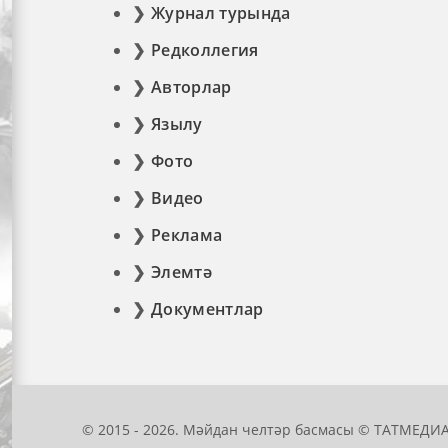
Журнал турында
Редколлегия
Авторлар
Язылу
Фото
Видео
Реклама
Элемтә
Документлар
© 2015 - 2026. Мәйдан челтәр басмасы © ТАТМЕДИА