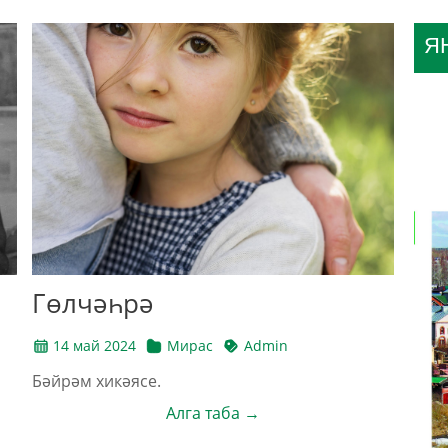
Я
Гөлчәһрә
14 май 2024
Мирас
Admin
Бәйрәм хикәясе.
Алга таба →