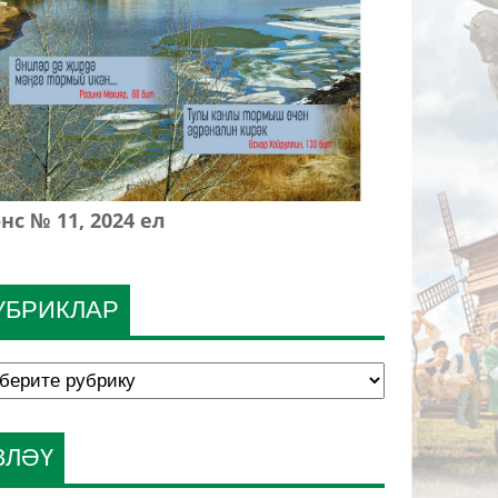
нс № 11, 2024 ел
УБРИКЛАР
ЗЛӘҮ