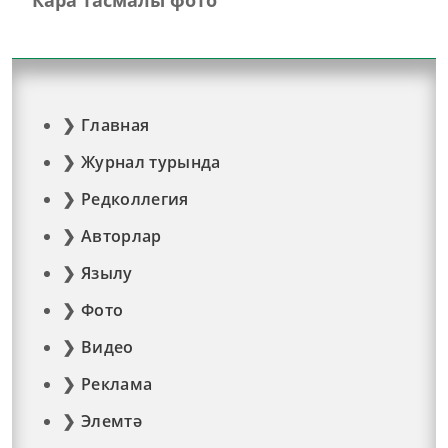
Кара тасмалы фото
Главная
Журнал турында
Редколлегия
Авторлар
Язылу
Фото
Видео
Реклама
Элемтә