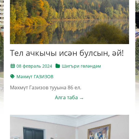
Тел ачкычы исән булсын, әй!
08 февраль 2024
Шигъри гөләндәм
Мәхмүт ГАЗИЗОВ
Мәхмүт Газизов тууына 86 ел.
Алга таба →