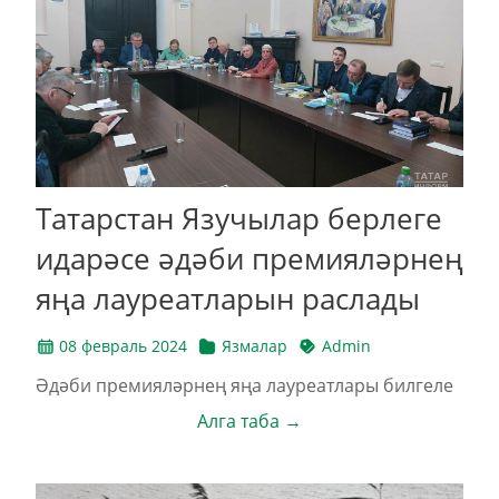
Татарстан Язучылар берлеге
идарәсе әдәби премияләрнең
яңа лауреатларын раслады
08 февраль 2024
Язмалар
Admin
Әдәби премияләрнең яңа лауреатлары билгеле
Алга таба →