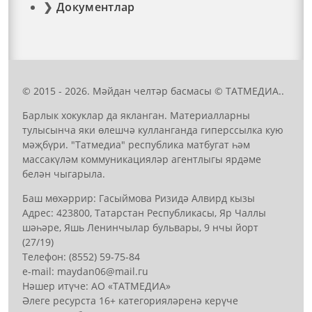
Документлар
© 2015 - 2026. Мәйдан челтәр басмасы © ТАТМЕДИА..
Барлык хокуклар да якланган. Материалларны
тулысынча яки өлешчә кулланганда гиперссылка кую
мәҗбүри. "Татмедиа" республика матбугат һәм
массакүләм коммуникацияләр агентлыгы ярдәме
белән чыгарыла.
Баш мөхәррир: Гасыймова Ризидә Алвирд кызы
Адрес: 423800, Татарстан Республикасы, Яр Чаллы
шәһәре, Яшь Ленинчылар бульвары, 9 нчы йорт
(27/19)
Телефон: (8552) 59-75-84
е-mail: mауdаn06@mail.гu
Нәшер итүче: АО «ТАТМЕДИА»
Әлеге ресурста 16+ категорияләренә керүче