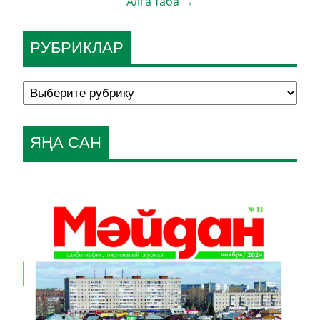
Алга таба →
РУБРИКЛАР
ЯҢА САН