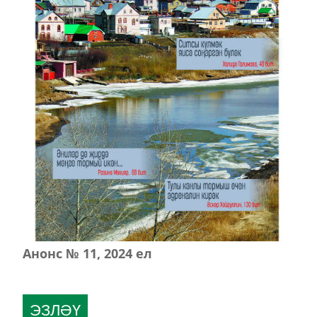
Анонс № 11, 2024 ел
ЭЗЛӘҮ