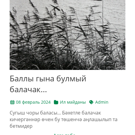
Баллы гына булмый
балачак...
08 февраль 2024
Ил мәйданы
Admin
Сугыш чоры баласы... Бәхетле балачак
кичергәннәр өчен бу төшенчә аңлашылып та
бетмидер