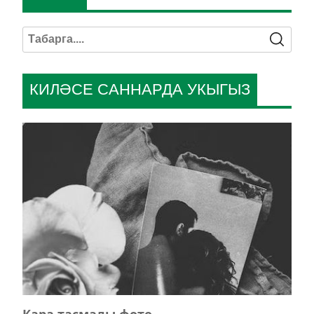
КИЛӘСЕ САННАРДА УКЫГЫЗ