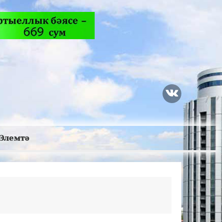
Элемтә