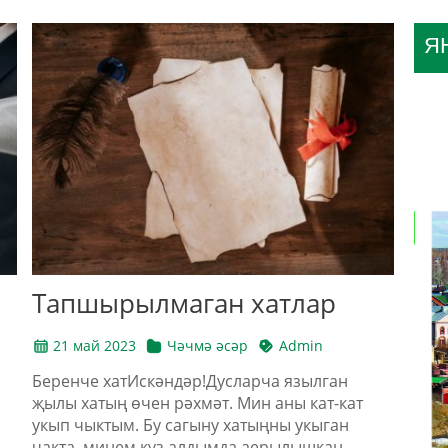
Я
Тапшырылмаган хатлар
21 май 2023
Чәчмә әсәр
Admin
Беренче хатИскәндәр!Дусларча язылган
җылы хатың өчен рәхмәт. Мин аны кат-кат
укып чыктым. Бу сагыну хатыңны укыган
чакта, минем күз алдымда аерылышкан