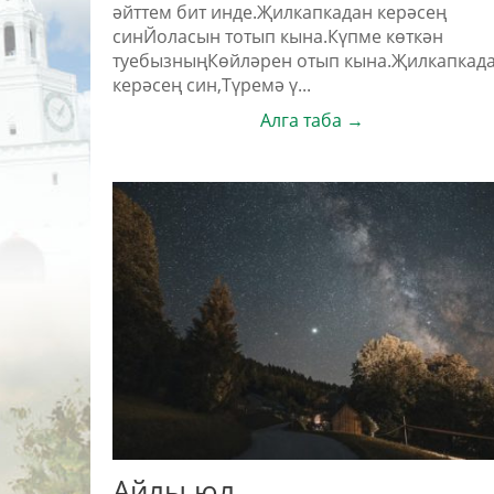
әйттем бит инде.Җилкапкадан керәсең
синЙоласын тотып кына.Күпме көткән
туебызныңКөйләрен отып кына.Җилкапкад
керәсең син,Түремә ү...
Алга таба →
Айлы юл