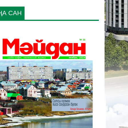
ҢА САН