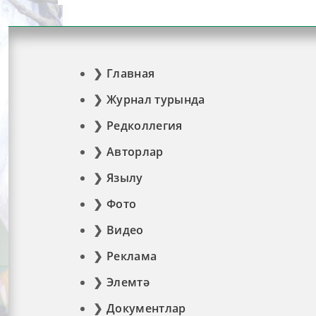
Главная
Журнал турында
Редколлегия
Авторлар
Язылу
Фото
Видео
Реклама
Элемтә
Документлар