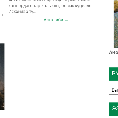
көннәрдәге тар холыклы, бозык күңелле
Искәндәр тү...
ан
Алга таба →
Ано
Р
Э