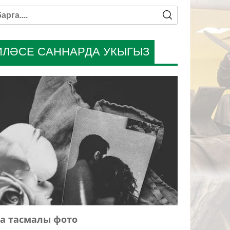
ИЛӘСЕ САННАРДА УКЫГЫЗ
а тасмалы фото