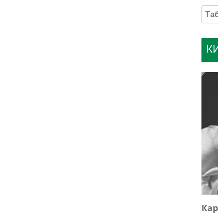
К
Кар