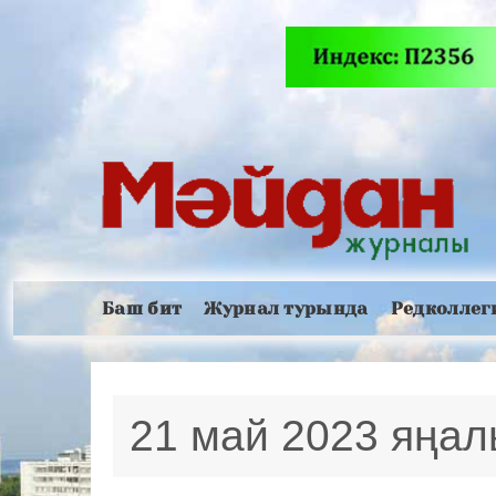
Баш бит
Журнал турында
Редколлег
21 май 2023 яңа