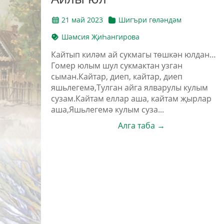
21 май 2023
Шигъри гөләндәм
Шәмсия ҖиҺангирова
Кайтып киләм ай сукмагы төшкән юлдан…
Гомер юлым шул сукмактан узган
сыман.Кайтар, диеп, кайтар, диеп
яшьлегемә,Тулган айга ялварулы кулым
сузам.Кайтам еллар аша, кайтам җырлар
аша,Яшьлегемә кулым суза...
Алга таба →