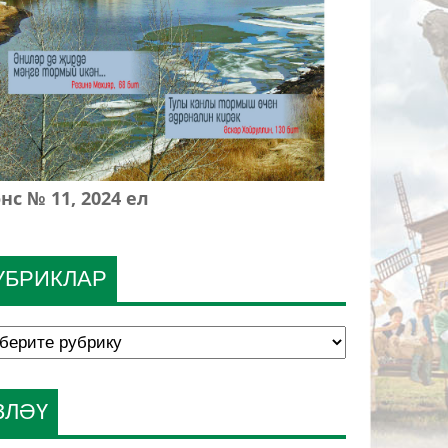
нс № 11, 2024 ел
УБРИКЛАР
ЗЛӘҮ