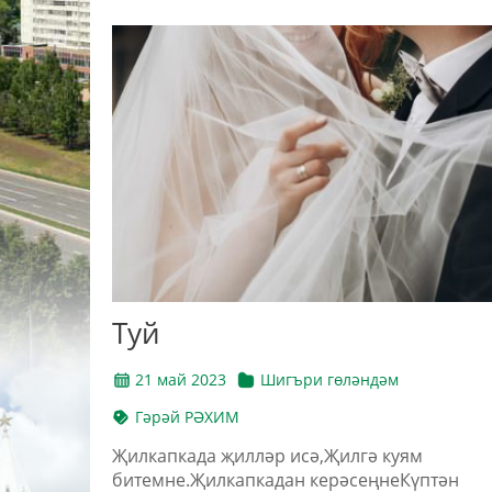
Туй
21 май 2023
Шигъри гөләндәм
Гәрәй РӘХИМ
Җилкапкада җилләр исә,Җилгә куям
битемне.Җилкапкадан керәсеңнеКүптән