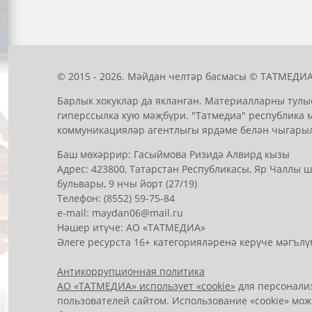
© 2015 - 2026. Мәйдан челтәр басмасы © ТАТМЕДИА
Барлык хокуклар да якланган. Материалларны тулы
гиперссылка кую мәҗбүри. "Татмедиа" республика 
коммуникацияләр агентлыгы ярдәме белән чыгары
Баш мөхәррир: Гасыймова Ризидә Алвирд кызы
Адрес: 423800, Татарстан Республикасы, Яр Чаллы
бульвары, 9 нчы йорт (27/19)
Телефон: (8552) 59-75-84
е-mail: mауdаn06@mail.гu
Нәшер итүче: АО «ТАТМЕДИА»
Әлеге ресурста 16+ категорияләренә керүче мәгълү
Антикоррупционная политика
АО «ТАТМЕДИА» использует «cookie»
для персонализ
пользователей сайтом. Использование «cookie» мож