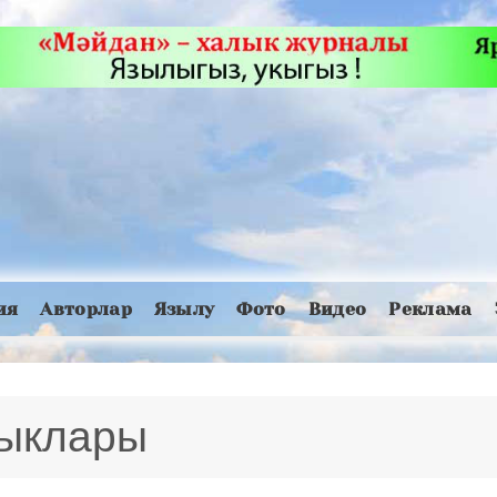
ия
Авторлар
Язылу
Фото
Видео
Реклама
лыклары