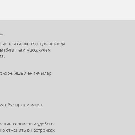
..
сынча яки өлешчә кулланганда
матбугат һәм массакүләм
ла.
 шәһәре, Яшь Ленинчылар
мат булырга мөмкин.
ации сервисов и удобства
но отменить в настройках