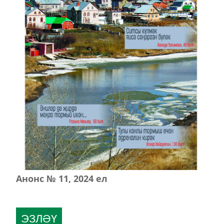
Анонс № 11, 2024 ел
ЭЗЛӘҮ