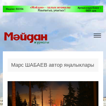
Марс ШАБАЕВ автор яңалыклары