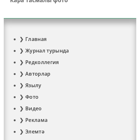
Главная
Журнал турында
Редколлегия
Авторлар
Язылу
Фото
Видео
Реклама
Элемтә