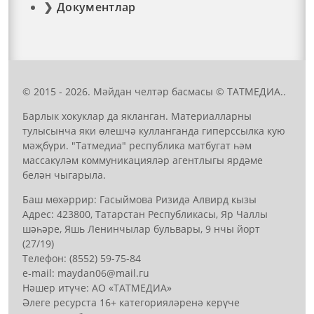
Документлар
© 2015 - 2026. Мәйдан челтәр басмасы © ТАТМЕДИА..
Барлык хокуклар да якланган. Материалларны
тулысынча яки өлешчә кулланганда гиперссылка кую
мәҗбүри. "Татмедиа" республика матбугат һәм
массакүләм коммуникацияләр агентлыгы ярдәме
белән чыгарыла.
Баш мөхәррир: Гасыймова Ризидә Алвирд кызы
Адрес: 423800, Татарстан Республикасы, Яр Чаллы
шәһәре, Яшь Ленинчылар бульвары, 9 нчы йорт
(27/19)
Телефон: (8552) 59-75-84
е-mail: mауdаn06@mail.гu
Нәшер итүче: АО «ТАТМЕДИА»
Әлеге ресурста 16+ категорияләренә керүче