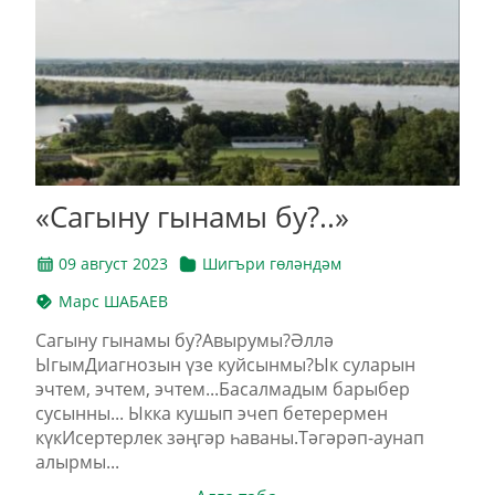
«Сагыну гынамы бу?..»
09 август 2023
Шигъри гөләндәм
Марс ШАБАЕВ
Сагыну гынамы бу?Авырумы?Әллә
ЫгымДиагнозын үзе куйсынмы?Ык суларын
эчтем, эчтем, эчтем...Басалмадым барыбер
сусынны... Ыкка кушып эчеп бетерермен
күкИсертерлек зәңгәр һаваны.Тәгәрәп-аунап
алырмы...