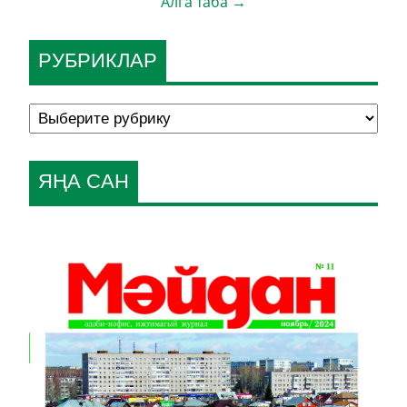
Алга таба →
РУБРИКЛАР
ЯҢА САН