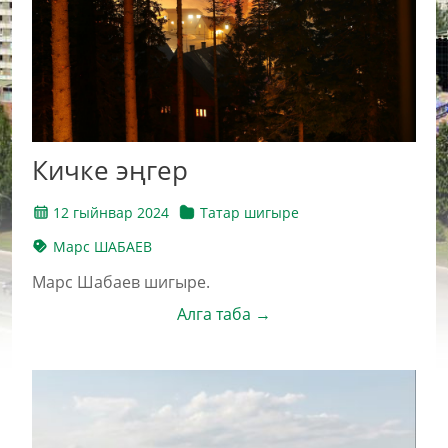
Кичке эңгер
12 гыйнвар 2024
Татар шигыре
Марс ШАБАЕВ
Марс Шабаев шигыре.
Алга таба →