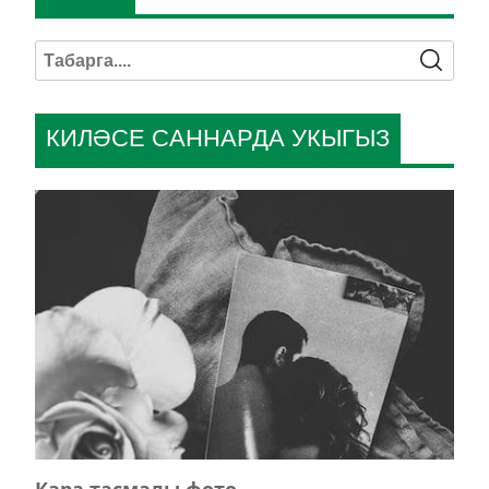
КИЛӘСЕ САННАРДА УКЫГЫЗ
Кара тасмалы фото