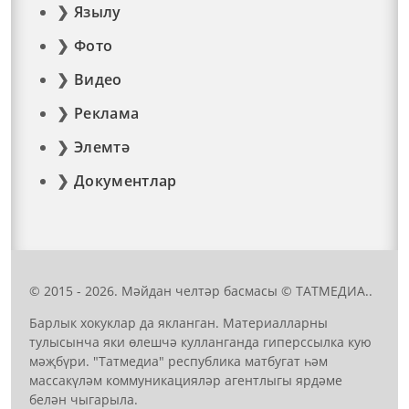
Язылу
Фото
Видео
Реклама
Элемтә
Документлар
© 2015 - 2026. Мәйдан челтәр басмасы © ТАТМЕДИА..
Барлык хокуклар да якланган. Материалларны
тулысынча яки өлешчә кулланганда гиперссылка кую
мәҗбүри. "Татмедиа" республика матбугат һәм
массакүләм коммуникацияләр агентлыгы ярдәме
белән чыгарыла.