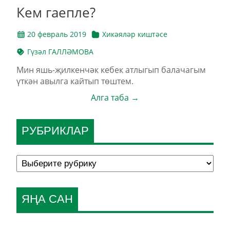
Кем гаепле?
20 февраль 2019
Хикәяләр киштәсе
Гү­зәл ГАЛЛӘМОВА
Мин яшь-җил­кен­чәк ке­бек ат­лы­гып ба­ла­ча­гым
үт­кән авыл­га кай­тып төш­тем.
Алга таба →
РУБРИКЛАР
ЯҢА САН