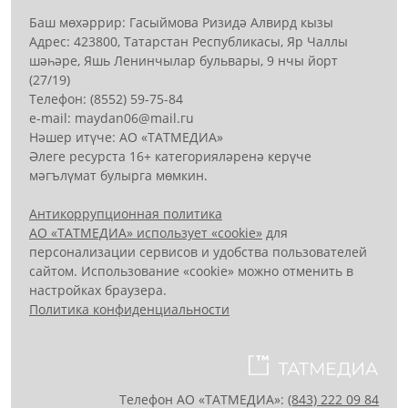
Баш мөхәррир: Гасыймова Ризидә Алвирд кызы
Адрес: 423800, Татарстан Республикасы, Яр Чаллы
шәһәре, Яшь Ленинчылар бульвары, 9 нчы йорт
(27/19)
Телефон: (8552) 59-75-84
е-mail: mауdаn06@mail.гu
Нәшер итүче: АО «ТАТМЕДИА»
Әлеге ресурста 16+ категорияләренә керүче
мәгълүмат булырга мөмкин.
Антикоррупционная политика
АО «ТАТМЕДИА» использует «cookie»
для
персонализации сервисов и удобства пользователей
сайтом. Использование «cookie» можно отменить в
настройках браузера.
Политика конфиденциальности
Телефон АО «ТАТМЕДИА»:
(843) 222 09 84