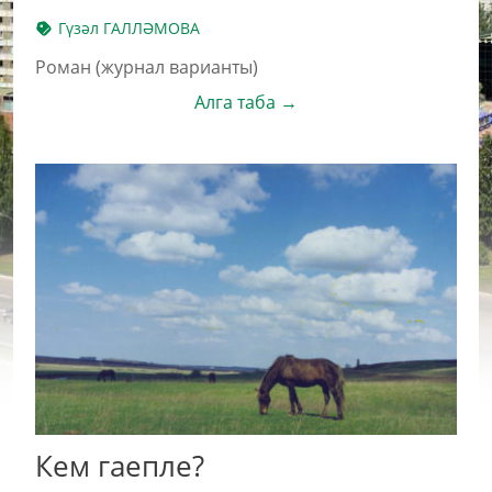
Гү­зәл ГАЛЛӘМОВА
Роман (журнал варианты)
Алга таба →
Кем га­еп­ле?