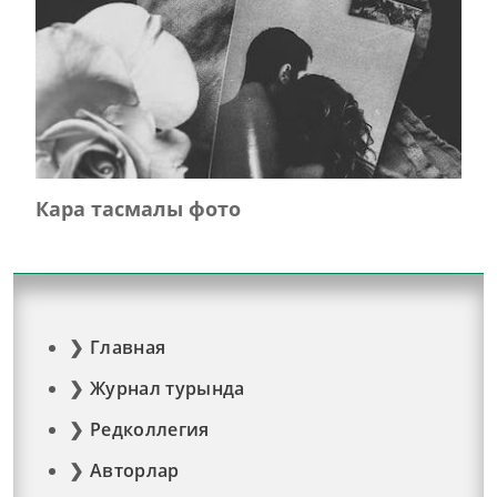
Кара тасмалы фото
Главная
Журнал турында
Редколлегия
Авторлар