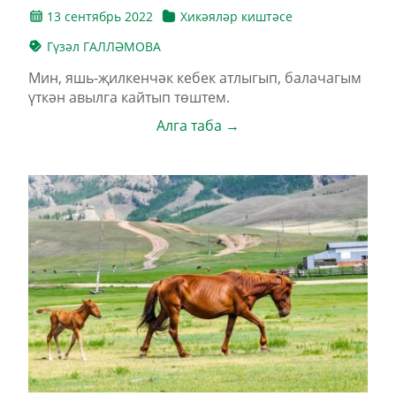
13 сентябрь 2022
Хикәяләр киштәсе
Гү­зәл ГАЛЛӘМОВА
Мин, яшь-җил­кен­чәк ке­бек ат­лы­гып, ба­ла­ча­гым
үт­кән авыл­га кай­тып төш­тем.
Алга таба →