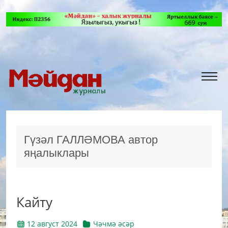
Гү­зәл ГАЛЛӘМОВА автор
яңалыклары
Кайту
12 август 2024
Чәчмә әсәр