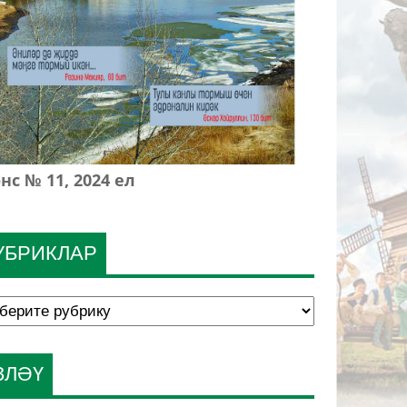
нс № 11, 2024 ел
УБРИКЛАР
ЗЛӘҮ