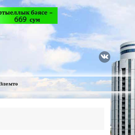
Элемтә