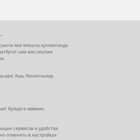
..
сынча яки өлешчә кулланганда
матбугат һәм массакүләм
ла.
 шәһәре, Яшь Ленинчылар
мат булырга мөмкин.
ации сервисов и удобства
но отменить в настройках