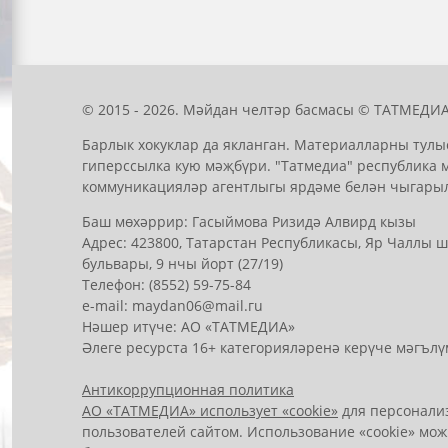
© 2015 - 2026. Мәйдан челтәр басмасы © ТАТМЕДИА
Барлык хокуклар да якланган. Материалларны тулы
гиперссылка кую мәҗбүри. "Татмедиа" республика 
коммуникацияләр агентлыгы ярдәме белән чыгары
Баш мөхәррир: Гасыймова Ризидә Алвирд кызы
Адрес: 423800, Татарстан Республикасы, Яр Чаллы
бульвары, 9 нчы йорт (27/19)
Телефон: (8552) 59-75-84
е-mail: mауdаn06@mail.гu
Нәшер итүче: АО «ТАТМЕДИА»
Әлеге ресурста 16+ категорияләренә керүче мәгълү
Антикоррупционная политика
АО «ТАТМЕДИА» использует «cookie»
для персонализ
пользователей сайтом. Использование «cookie» мож