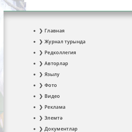
Главная
Журнал турында
Редколлегия
Авторлар
Язылу
Фото
Видео
Реклама
Элемтә
Документлар