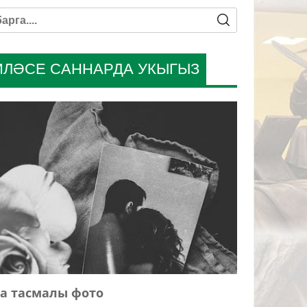
ИЛӘСЕ САННАРДА УКЫГЫЗ
а тасмалы фото