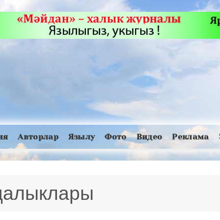
ия
Авторлар
Язылу
Фото
Видео
Реклама
яңалыклары