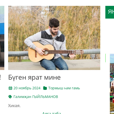
Я
!
Бүген ярат мине
20 ноябрь 2024
Тормыш һәм гамь
Галимҗан ГЫЙЛЬМАНОВ
Хикәя.
Алга таба →