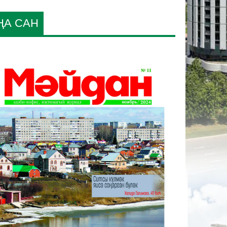
ҢА САН