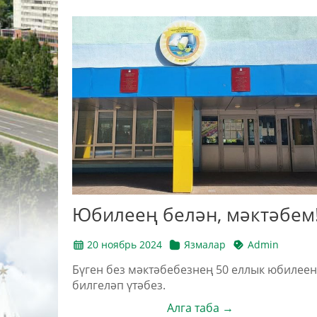
Юбилеең белән, мәктәбем
20 ноябрь 2024
Язмалар
Admin
Бүген без мәктәбебезнең 50 еллык юбилеен
билгеләп үтәбез.
Алга таба →