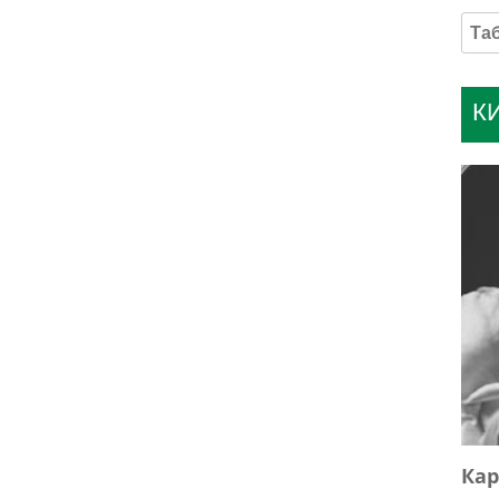
К
Кар