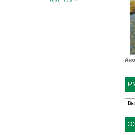
Ано
Р
Э