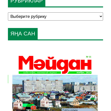
РУБРИКЛАР
ЯҢА САН