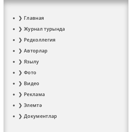
Главная
Журнал турында
Редколлегия
Авторлар
Язылу
Фото
Видео
Реклама
Элемтә
Документлар