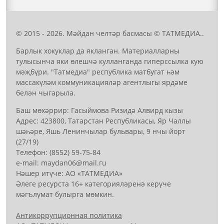
© 2015 - 2026. Мәйдан челтәр басмасы © ТАТМЕДИА..
Барлык хокуклар да якланган. Материалларны
тулысынча яки өлешчә кулланганда гиперссылка кую
мәҗбүри. "Татмедиа" республика матбугат һәм
массакүләм коммуникацияләр агентлыгы ярдәме
белән чыгарыла.
Баш мөхәррир: Гасыймова Ризидә Алвирд кызы
Адрес: 423800, Татарстан Республикасы, Яр Чаллы
шәһәре, Яшь Ленинчылар бульвары, 9 нчы йорт
(27/19)
Телефон: (8552) 59-75-84
е-mail: mауdаn06@mail.гu
Нәшер итүче: АО «ТАТМЕДИА»
Әлеге ресурста 16+ категорияләренә керүче
мәгълүмат булырга мөмкин.
Антикоррупционная политика