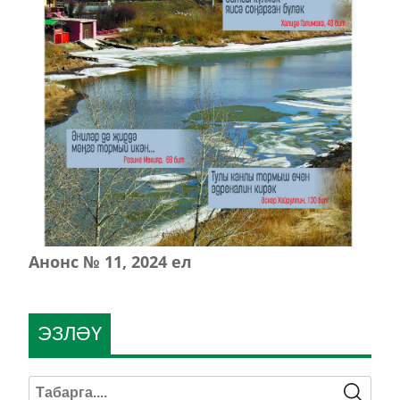
Анонс № 11, 2024 ел
ЭЗЛӘҮ