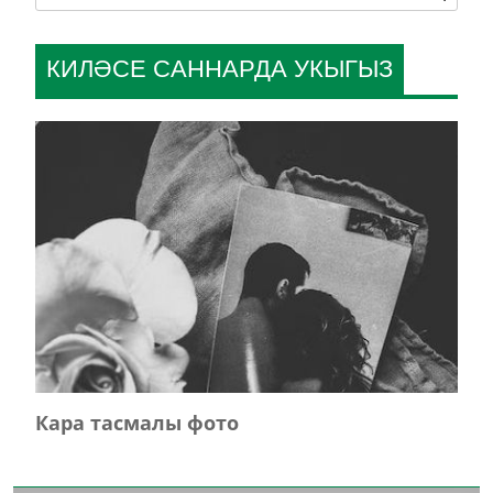
КИЛӘСЕ САННАРДА УКЫГЫЗ
Кара тасмалы фото