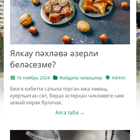
Ялкау пәхләвә әзерли
беләсезме?
16 ноябрь 2024
Файдалы киңәшләр
Admin
Безгә кибеттә сатыла торган юка ләвәш,
куертылган сөт, бераз әстерхан чикләвеге һәм
акмай кирәк булачак.
Алга таба →