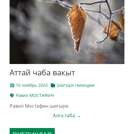
Аттай чаба вакыт
16 ноябрь 2024
Шигъри гөләндәм
Равил МОСТАФИН
Равил Мостафин шигыре.
Алга таба →