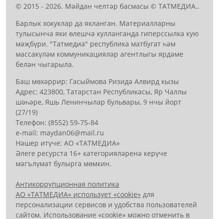
© 2015 - 2026. Мәйдан челтәр басмасы © ТАТМЕДИА..
Барлык хокуклар да якланган. Материалларны
тулысынча яки өлешчә кулланганда гиперссылка кую
мәҗбүри. "Татмедиа" республика матбугат һәм
массакүләм коммуникацияләр агентлыгы ярдәме
белән чыгарыла.
Баш мөхәррир: Гасыймова Ризидә Алвирд кызы
Адрес: 423800, Татарстан Республикасы, Яр Чаллы
шәһәре, Яшь Ленинчылар бульвары, 9 нчы йорт
(27/19)
Телефон: (8552) 59-75-84
е-mail: mауdаn06@mail.гu
Нәшер итүче: АО «ТАТМЕДИА»
Әлеге ресурста 16+ категорияләренә керүче
мәгълүмат булырга мөмкин.
Антикоррупционная политика
АО «ТАТМЕДИА» использует «cookie»
для
персонализации сервисов и удобства пользователей
сайтом. Использование «cookie» можно отменить в