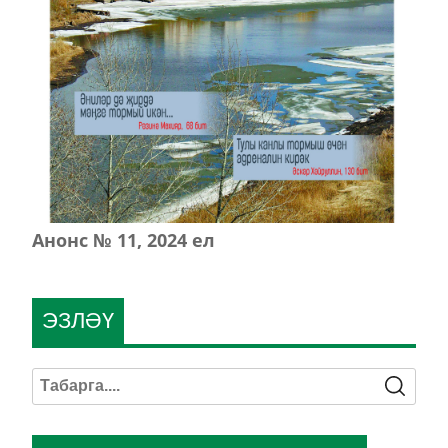
Анонс № 11, 2024 ел
ЭЗЛӘҮ