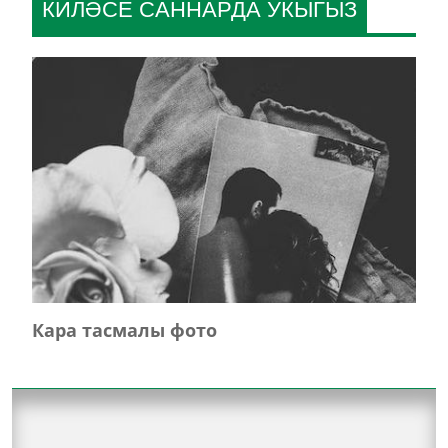
КИЛӘСЕ САННАРДА УКЫГЫЗ
Кара тасмалы фото