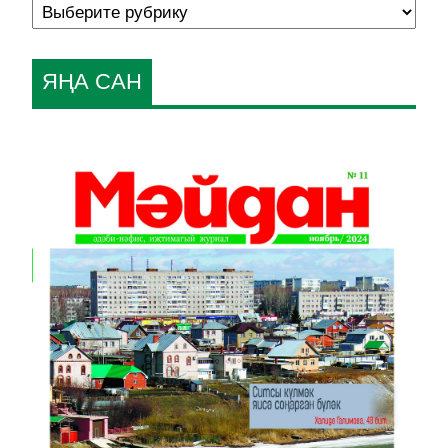
ЯҢА САН