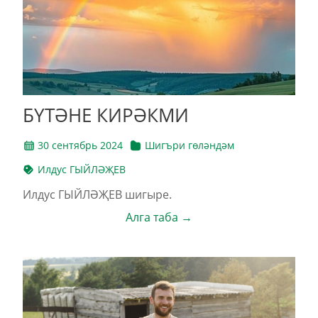
БҮТӘНЕ КИРӘКМИ
30 сентябрь 2024
Шигъри гөләндәм
Илдус ГЫЙЛӘҖЕВ
Илдус ГЫЙЛӘҖЕВ шигыре.
Алга таба →