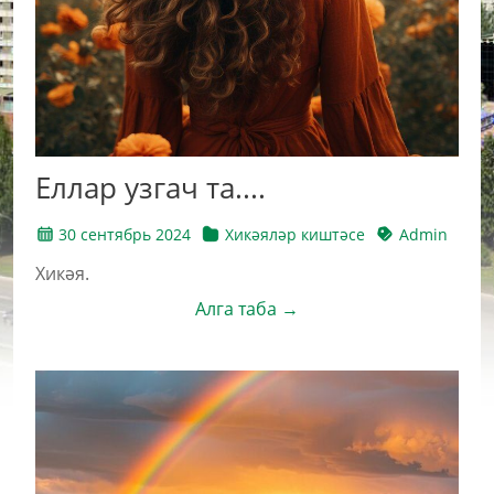
Еллар узгач та....
30 сентябрь 2024
Хикәяләр киштәсе
Admin
Хикәя.
Алга таба →