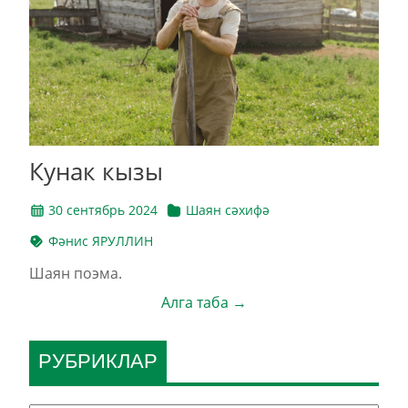
Кунак кызы
30 сентябрь 2024
Шаян сәхифә
Фәнис ЯРУЛЛИН
Шаян поэма.
Алга таба →
РУБРИКЛАР