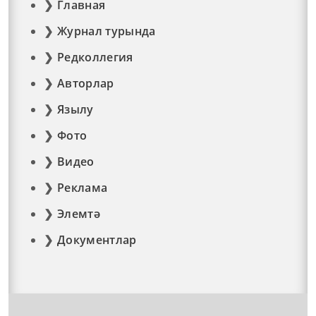
Главная
Журнал турында
Редколлегия
Авторлар
Язылу
Фото
Видео
Реклама
Элемтә
Документлар