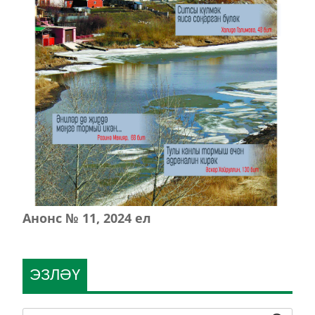
Анонс № 11, 2024 ел
ЭЗЛӘҮ