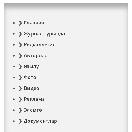
Главная
Журнал турында
Редколлегия
Авторлар
Язылу
Фото
Видео
Реклама
Элемтә
Документлар