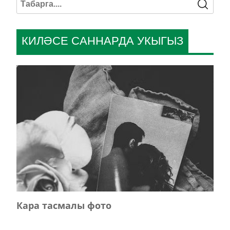
КИЛӘСЕ САННАРДА УКЫГЫЗ
Кара тасмалы фото