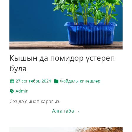
Кышын да помидор үстереп
була
27 сентябрь 2024
Файдалы киңәшләр
Admin
Сез дә сынап карагыз.
Алга таба →