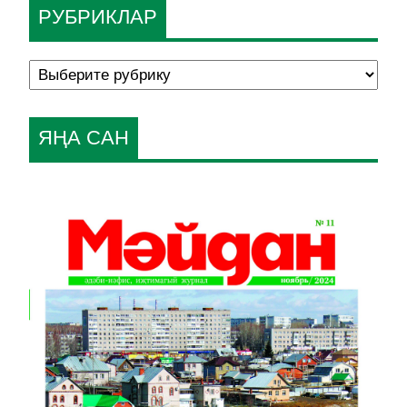
РУБРИКЛАР
ЯҢА САН