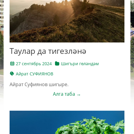
Таулар да тигезләнә
27 сентябрь 2024
Шигъри гөләндәм
Айрат СУФИЯНОВ
Айрат Суфиянов шигыре.
Алга таба →