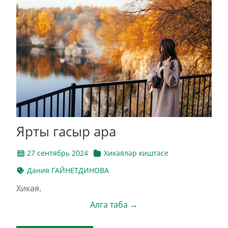
Ярты гасыр ара
27 сентябрь 2024
Хикәяләр киштәсе
Дания ГАЙНЕТДИНОВА
Хикәя.
Алга таба →