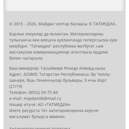
© 2015 - 2026. Мәйдан челтәр басмасы © ТАТМЕДИА..
Барлык хокуклар да якланган. Материалларны
тулысынча яки өлешчә кулланганда гиперссылка кую
мәҗбүри. "Татмедиа" республика матбугат һәм
массакүләм коммуникацияләр агентлыгы ярдәме
белән чыгарыла.
Баш мөхәррир: Гасыймова Ризидә Алвирд кызы
Адрес: 423800, Татарстан Республикасы, Яр Чаллы
шәһәре, Яшь Ленинчылар бульвары, 9 нчы йорт
(27/19)
Телефон: (8552) 59-75-84
е-mail: mауdаn06@mail.гu
Нәшер итүче: АО «ТАТМЕДИА»
Әлеге ресурста 16+ категорияләренә керүче
мәгълүмат булырга мөмкин.
Антикоррупционная политика