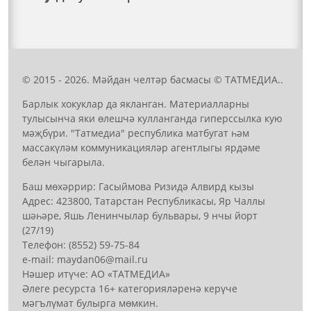
© 2015 - 2026. Мәйдан челтәр басмасы © ТАТМЕДИА..
Барлык хокуклар да якланган. Материалларны
тулысынча яки өлешчә кулланганда гиперссылка кую
мәҗбүри. "Татмедиа" республика матбугат һәм
массакүләм коммуникацияләр агентлыгы ярдәме
белән чыгарыла.
Баш мөхәррир: Гасыймова Ризидә Алвирд кызы
Адрес: 423800, Татарстан Республикасы, Яр Чаллы
шәһәре, Яшь Ленинчылар бульвары, 9 нчы йорт
(27/19)
Телефон: (8552) 59-75-84
е-mail: mауdаn06@mail.гu
Нәшер итүче: АО «ТАТМЕДИА»
Әлеге ресурста 16+ категорияләренә керүче
мәгълүмат булырга мөмкин.