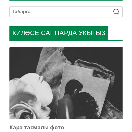
КИЛӘСЕ САННАРДА УКЫГЫЗ
Кара тасмалы фото