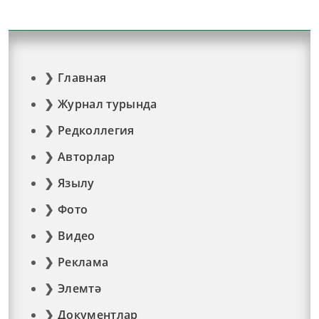
Главная
Журнал турында
Редколлегия
Авторлар
Язылу
Фото
Видео
Реклама
Элемтә
Документлар