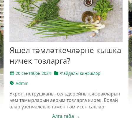
Яшел тәмләткечләрне кышка
ничек тозларга?
20 сентябрь 2024
Файдалы киңәшләр
Admin
Укроп, петрушканы, сельдерейның яфракларын
һәм тамырларын аерым тозларга кирәк. Болай
алар үзенчәлекле тәмен һәм исен саклар.
Алга таба →