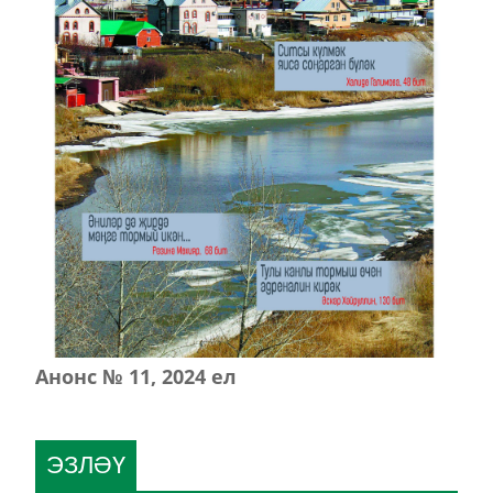
Анонс № 11, 2024 ел
ЭЗЛӘҮ