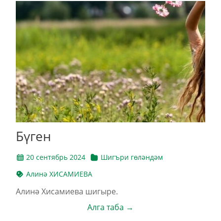
Бүген
20 сентябрь 2024
Шигъри гөләндәм
Алинә ХИСАМИЕВА
Алинә Хисамиева шигыре.
Алга таба →