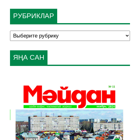
РУБРИКЛАР
ЯҢА САН