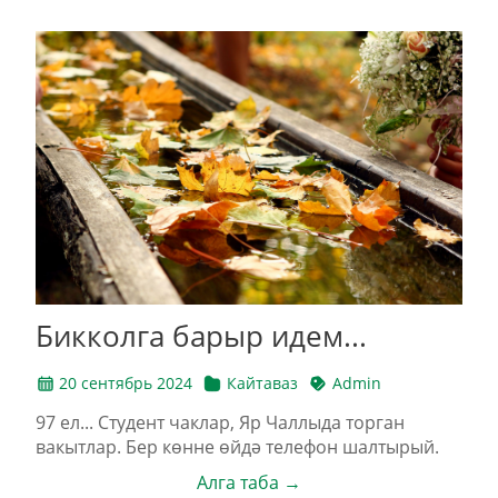
Бикколга барыр идем...
20 сентябрь 2024
Кайтаваз
Admin
97 ел... Студент чаклар, Яр Чаллыда торган
вакытлар. Бер көнне өйдә телефон шалтырый.
Алга таба →