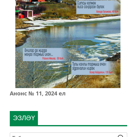
Анонс № 11, 2024 ел
ЭЗЛӘҮ