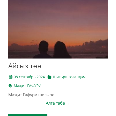
Айсыз төн
08 сентябрь 2024
Шигъри гөләндәм
Мәҗит ГАФУРИ
Мәҗит Гафури шигыре.
Алга таба →