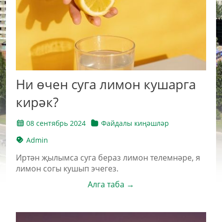
Ни өчен суга лимон кушарга
кирәк?
08 сентябрь 2024
Файдалы киңәшләр
Admin
Иртән җылымса суга бераз лимон телемнәре, я
лимон согы кушып эчегез.
Алга таба →