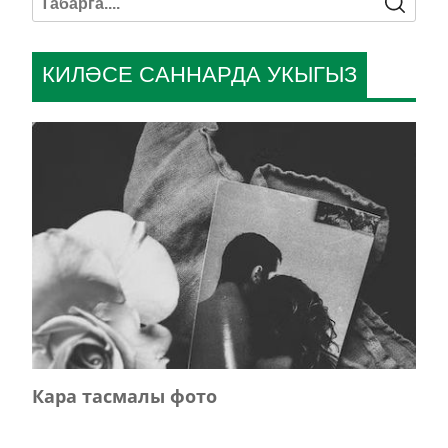
КИЛӘСЕ САННАРДА УКЫГЫЗ
Кара тасмалы фото