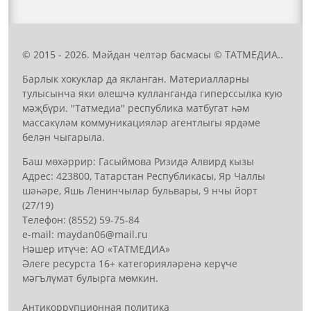
© 2015 - 2026. Мәйдан челтәр басмасы © ТАТМЕДИА..
Барлык хокуклар да якланган. Материалларны
тулысынча яки өлешчә кулланганда гиперссылка кую
мәҗбүри. "Татмедиа" республика матбугат һәм
массакүләм коммуникацияләр агентлыгы ярдәме
белән чыгарыла.
Баш мөхәррир: Гасыймова Ризидә Алвирд кызы
Адрес: 423800, Татарстан Республикасы, Яр Чаллы
шәһәре, Яшь Ленинчылар бульвары, 9 нчы йорт
(27/19)
Телефон: (8552) 59-75-84
е-mail: mауdаn06@mail.гu
Нәшер итүче: АО «ТАТМЕДИА»
Әлеге ресурста 16+ категорияләренә керүче
мәгълүмат булырга мөмкин.
Антикоррупционная политика