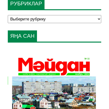
РУБРИКЛАР
ЯҢА САН