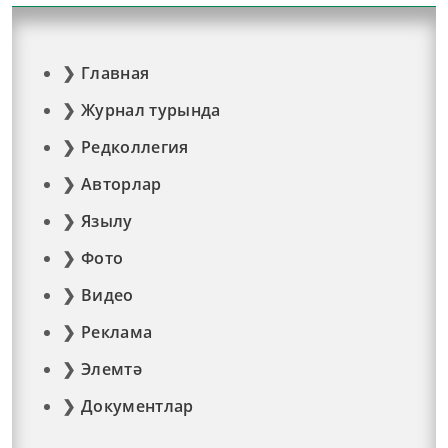
Главная
Журнал турында
Редколлегия
Авторлар
Язылу
Фото
Видео
Реклама
Элемтә
Документлар