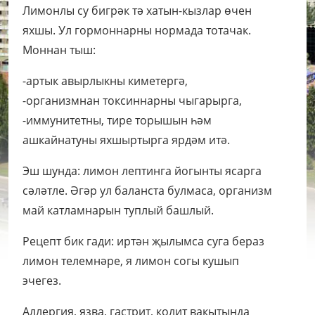
Лимонлы су бигрәк тә хатын-кызлар өчен
яхшы. Ул гормоннарны нормада тотачак.
Моннан тыш:
-артык авырлыкны киметергә,
-организмнан токсиннарны чыгарырга,
-иммунитетны, тире торышын һәм
ашкайнатуны яхшыртырга ярдәм итә.
Эш шунда: лимон лептинга йогынты ясарга
сәләтле. Әгәр ул баланста булмаса, организм
май катламнарын туплый башлый.
Рецепт бик гади: иртән җылымса суга бераз
лимон телемнәре, я лимон согы кушып
эчегез.
Аллергия, язва, гастрит, колит вакытында