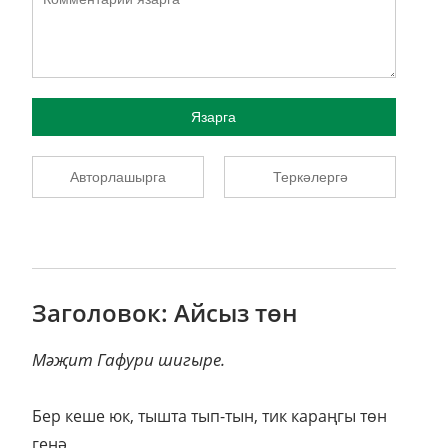
Язарга
Авторлашырга
Теркәлергә
Заголовок: Айсыз төн
Мәҗит Гафури шигыре.
Бер кеше юк, тышта тып-тын, тик караңгы төн
генә,