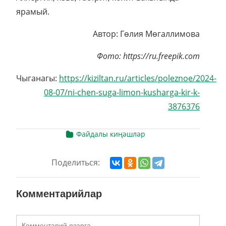
ярамый.
Автор: Гөлия Мөгаллимова
Фото: https://ru.freepik.com
Чыганагы:
https://kiziltan.ru/articles/poleznoe/2024-
08-07/ni-chen-suga-limon-kusharga-kir-k-
3876376
Файдалы киңәшләр
Поделиться:
Комментарийлар