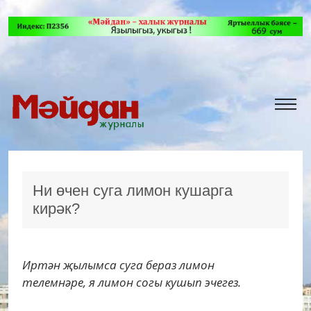
Ни өчен суга лимон кушарга
кирәк?
Иртән җылымса суга бераз лимон
телемнәре, я лимон согы кушып эчегез.