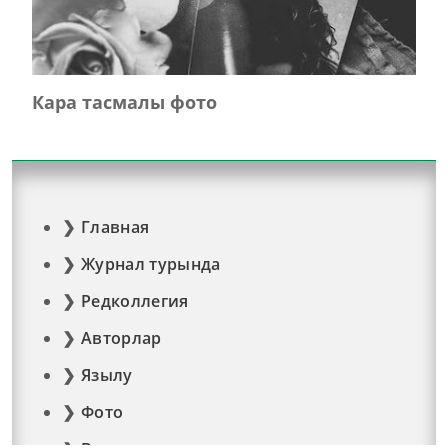
Кара тасмалы фото
Главная
Журнал турында
Редколлегия
Авторлар
Язылу
Фото