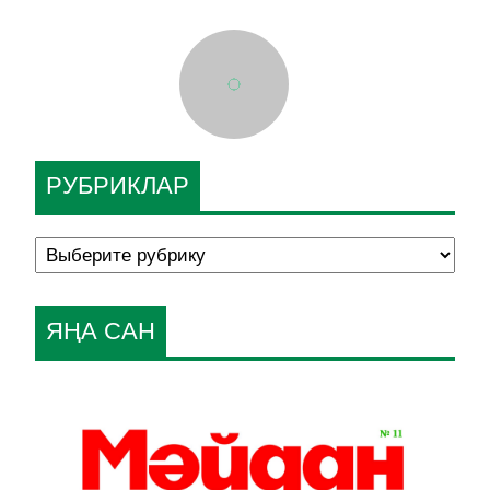
РУБРИКЛАР
ЯҢА САН