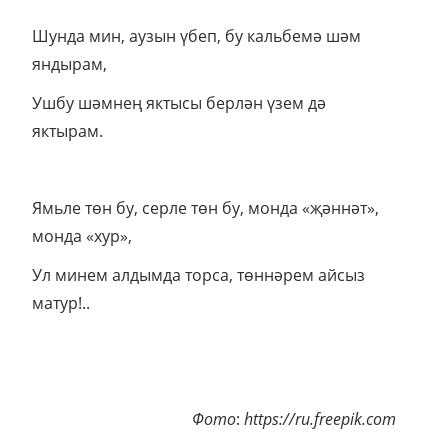
Шунда мин, аузын үбеп, бу кальбемә шәм
яндырам,
Ушбу шәмнең яктысы берлән үзем дә
яктырам.
Ямьле төн бу, серле төн бу, монда «җәннәт»,
монда «хур»,
Ул минем алдымда торса, төннәрем айсыз
матур!..
Фото
:
https://ru.freepik.com