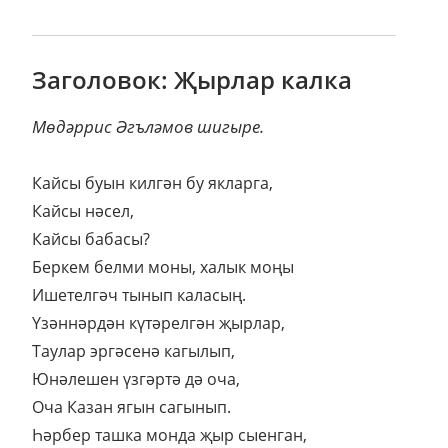
Заголовок: Җырлар калка
Мөдәррис Әгъләмов шигыре.
Кайсы буын килгән бу якларга,
Кайсы нәсел,
Кайсы бабасы?
Беркем белми моны, халык моңы
Ишетелгәч тынып каласың.
Үзәннәрдән күтәрелгән җырлар,
Таулар эргәсенә кагылып,
Юнәлешен үзгәртә дә оча,
Оча Казан ягын сагынып.
Һәрбер ташка монда җыр сыенган,