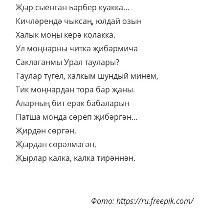
Җыр сыенган һәрбер куакка…
Кичләрендә чыксаң, юлдай озын
Халык моңы керә колакка.
Ул моңнарны читкә җибәрмичә
Саклаганмы Урал таулары?
Таулар түгел, халкым шундый минем,
Тик моңнардан тора бар җаны.
Аларның бит ерак бабаларын
Патша монда сөреп җибәргән…
Җирдән сөргән,
Җырдан сөрәлмәгән,
Җырлар калка, калка тирәннән.
Фото: https://ru.freepik.com/