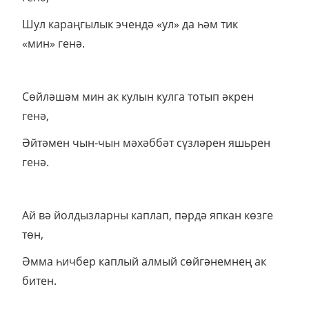
Шул караңгылык эчендә «ул» да һәм тик
«мин» генә.
Сөйләшәм мин ак кулын кулга тотып әкрен
генә,
Әйтәмен чын-чын мәхәббәт сүзләрен яшьрен
генә.
Ай вә йолдызларны каплап, пәрдә япкан көзге
төн,
Әмма һичбер каплый алмый сөйгәнемнең ак
битен.