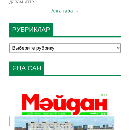
дәвам итте.
Алга таба →
РУБРИКЛАР
ЯҢА САН