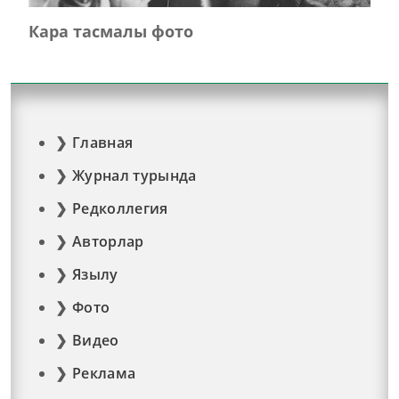
Кара тасмалы фото
Главная
Журнал турында
Редколлегия
Авторлар
Язылу
Фото
Видео
Реклама