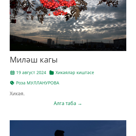
Миләш кагы
19 август 2024
Хикәяләр киштәсе
Роза МУЛЛАНУРОВА
Хикәя.
Алга таба →