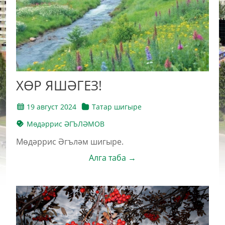
ХӨР ЯШӘГЕЗ!
19 август 2024
Татар шигыре
Мөдәррис ӘГЪЛӘМОВ
Мөдәррис Әгъләм шигыре.
Алга таба →