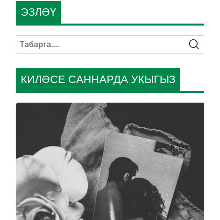
ЭЗЛӘҮ
КИЛӘСЕ САННАРДА УКЫГЫЗ