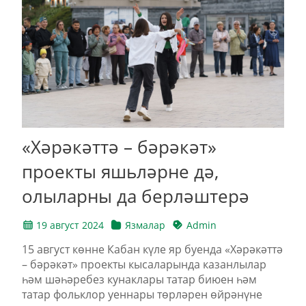
«Хәрәкәттә – бәрәкәт»
проекты яшьләрне дә,
олыларны да берләштерә
19 август 2024
Язмалар
Admin
15 август көнне Кабан күле яр буенда «Хәрәкәттә
– бәрәкәт» проекты кысаларында казанлылар
һәм шәһәребез кунаклары татар биюен һәм
татар фольклор уеннары төрләрен өйрәнүне