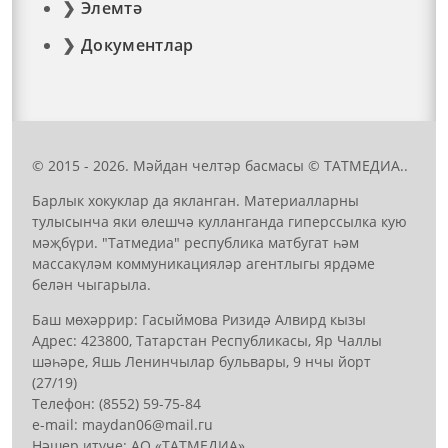
Элемтә
Документлар
© 2015 - 2026. Мәйдан челтәр басмасы © ТАТМЕДИА..
Барлык хокуклар да якланган. Материалларны
тулысынча яки өлешчә кулланганда гиперссылка кую
мәҗбүри. "Татмедиа" республика матбугат һәм
массакүләм коммуникацияләр агентлыгы ярдәме
белән чыгарыла.
Баш мөхәррир: Гасыймова Ризидә Алвирд кызы
Адрес: 423800, Татарстан Республикасы, Яр Чаллы
шәһәре, Яшь Ленинчылар бульвары, 9 нчы йорт
(27/19)
Телефон: (8552) 59-75-84
е-mail: mауdаn06@mail.гu
Нәшер итүче: АО «ТАТМЕДИА»