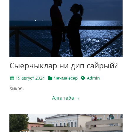
Сыерчыклар ни дип сайрый?
19 август 2024
Чәчмә әсәр
Admin
Хикәя.
Алга таба →