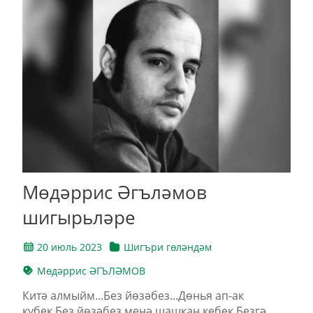
Мөдәррис Әгъләмов
шигырьләре
20 июль 2023
Шигъри гөләндәм
Мөдәррис ӘГЪЛӘМОВ
Китә алмыйм...Без йөзәбез...Дөнья ап-ак
күбек.Без йөзәбез менә шашкан кебек,Безгә