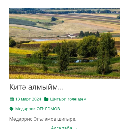
Китә алмыйм...
13 март 2024
Шигъри гөләндәм
Мөдәррис ӘГЪЛӘМОВ
Мөдәррис Әгъләмов шигыре.
Алга таба →