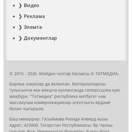
Видео
Реклама
Элемтә
Документлар
© 2015 - 2026. Мәйдан челтәр басмасы © ТАТМЕДИА..
Барлык хокуклар да якланган. Материалларны
тулысынча яки өлешчә кулланганда гиперссылка кую
мәҗбүри. "Татмедиа" республика матбугат һәм
массакүләм коммуникацияләр агентлыгы ярдәме
белән чыгарыла.
Баш мөхәррир: Гасыймова Ризидә Алвирд кызы
Адрес: 423800, Татарстан Республикасы, Яр Чаллы
шәһәре, Яшь Ленинчылар бульвары, 9 нчы йорт