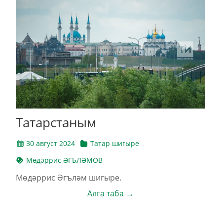
Татарстаным
30 август 2024
Татар шигыре
Мөдәррис ӘГЪЛӘМОВ
Мөдәррис Әгъләм шигыре.
Алга таба →