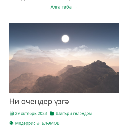
Алга таба →
Ни өчендер үзгә
29 октябрь 2023
Шигъри гөләндәм
Мөдәррис ӘГЪЛӘМОВ