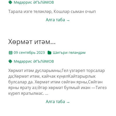
Мөдәррис ӘГЪЛӘМОВ
Тарала изге теләкләр, Кошлар сыман очып
Алга таба →
Хөрмәт итәм...
09 сентябрь 2023
Шигъри гөләндәм
Мөдәррис ӘГЪЛӘМОВ
Хөрмәт итәм дусларымны,Гел үзгәреп торсалар
да;Хөрмәт итәм, кайчак күңелКайтарырлык
булсалар да. Хөрмәт итәм сөйгән ярны,Сөйгән
ярны ярату аз;Әгәр хөрмәт булмый икән —Тигез
күреп яратылмас. ...
Алга таба →