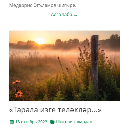
Мөдәррис Әгъләмов шигыре.
Алга таба →
«Тарала изге теләкләр...»
13 октябрь 2023
Шигъри гөләндәм