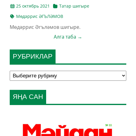
25 октябрь 2021
Татар шигыре
Мөдәррис ӘГЪЛӘМОВ
Мөдәррис Әгъләмов шигыре.
Алга таба →
РУБРИКЛАР
ЯҢА САН