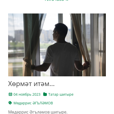
Хөрмәт итәм...
04 ноябрь 2023
Татар шигыре
Мөдәррис ӘГЪЛӘМОВ
Мөдәррис Әгъләмов шигыре.