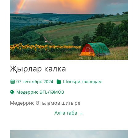
Җырлар калка
07 сентябрь 2024
Шигъри гөләндәм
Мөдәррис ӘГЪЛӘМОВ
Мөдәррис Әгъләмов шигыре.
Алга таба →