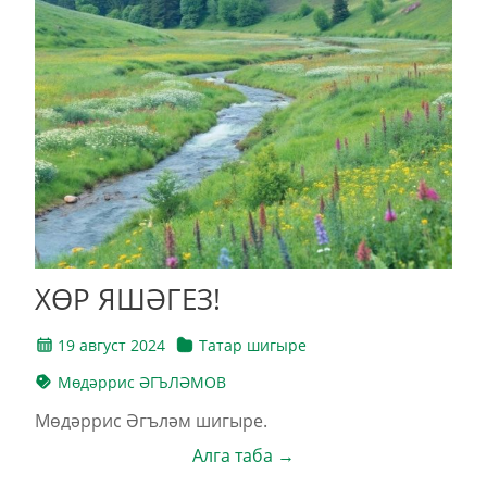
ХӨР ЯШӘГЕЗ!
19 август 2024
Татар шигыре
Мөдәррис ӘГЪЛӘМОВ
Мөдәррис Әгъләм шигыре.
Алга таба →