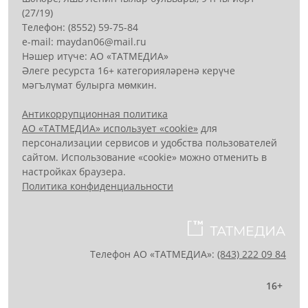
(27/19)
Телефон: (8552) 59-75-84
е-mail: mауdаn06@mail.гu
Нәшер итүче: АО «ТАТМЕДИА»
Әлеге ресурста 16+ категорияләренә керүче
мәгълүмат булырга мөмкин.
Антикоррупционная политика
АО «ТАТМЕДИА» использует «cookie»
для
персонализации сервисов и удобства пользователей
сайтом. Использование «cookie» можно отменить в
настройках браузера.
Политика конфиденциальности
Телефон АО «ТАТМЕДИА»:
(843) 222 09 84
16+