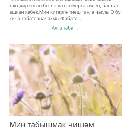
тәкъдир язган бөтен ләззәтБергә килеп, баштан
ашкан кебек.Мин китәргә тиеш таңга чаклы,Ә бу
кичә кабатланачакмы?Кабатл...
Алга таба →
Мин табышмак чишәм