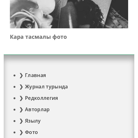
Кара тасмалы фото
Главная
Журнал турында
Редколлегия
Авторлар
Язылу
Фото