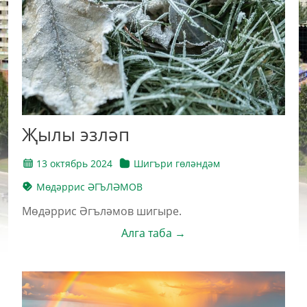
Җылы эзләп
13 октябрь 2024
Шигъри гөләндәм
Мөдәррис ӘГЪЛӘМОВ
Мөдәррис Әгъләмов шигыре.
Алга таба →