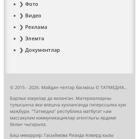
Фото
Видео
Реклама
Элемтә
Документлар
© 2015 - 2026. Мәйдан челтәр басмасы © ТАТМЕДИА..
Барлык хокуклар да якланган. Материалларны
тулысынча яки өлешчә кулланганда гиперссылка кую
мәҗбүри. "Татмедиа" республика матбугат һәм
массакүләм коммуникацияләр агентлыгы ярдәме
белән чыгарыла.
Баш мөхәррир: Гасыймова Ризидә Алвирд кызы