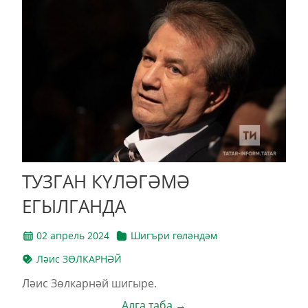
ТУЗГАН КҮЛӘГӘМӘ
ЕГЫЛГАНДА
02 апрель 2024
Шигъри гөләндәм
Ләис ЗӨЛКАРНӘЙ
Ләис Зөлкарнәй шигыре.
Алга таба →