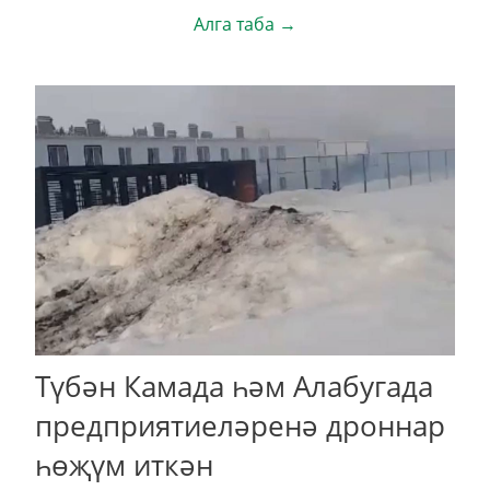
Алга таба →
Түбән Камада һәм Алабугада
предприятиеләренә дроннар
һөҗүм иткән