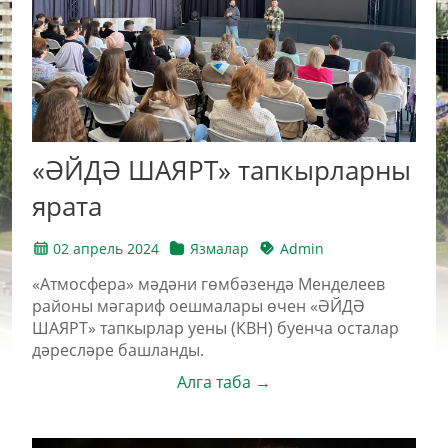
«ӘЙДӘ ШАЯРТ» тапкырларны
ярата
02 апрель 2024
Язмалар
Admin
«Атмосфера» мәдәни гөмбәзендә Менделеев
районы мәгариф оешмалары өчен «ӘЙДӘ
ШАЯРТ» тапкырлар уены (КВН) буенча осталар
дәресләре башланды.
Алга таба →