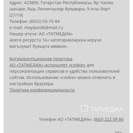
Адрес: 423800, Татарстан Республикасы, Яр Чаллы
шәһәре, Яшь Ленинчылар бульвары, 9 нчы йорт
(27/19)
Телефон: (8552) 59-75-84
е-mail: mауdаn06@mail.гu
Нәшер итүче: АО «ТАТМЕДИА»
Әлеге ресурста 16+ категорияләренә керүче
мәгълүмат булырга мөмкин.
Антикоррупционная политика
АО «ТАТМЕДИА» использует «cookie»
для
персонализации сервисов и удобства пользователей
сайтом. Использование «cookie» можно отменить в
настройках браузера.
Политика конфиденциальности
Телефон АО «ТАТМЕДИА»:
(843) 222 09 84
16+