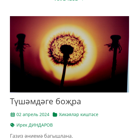
Түшәмдәге боҗра
02 апрель 2024
Хикәяләр киштәсе
Ирек ДИНДАРОВ
Газиз әниемә багышлана.