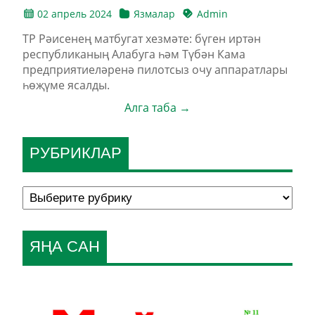
02 апрель 2024
Язмалар
Admin
ТР Рәисенең матбугат хезмәте: бүген иртән
республиканың Алабуга һәм Түбән Кама
предприятиеләренә пилотсыз очу аппаратлары
һөҗүме ясалды.
Алга таба →
РУБРИКЛАР
ЯҢА САН