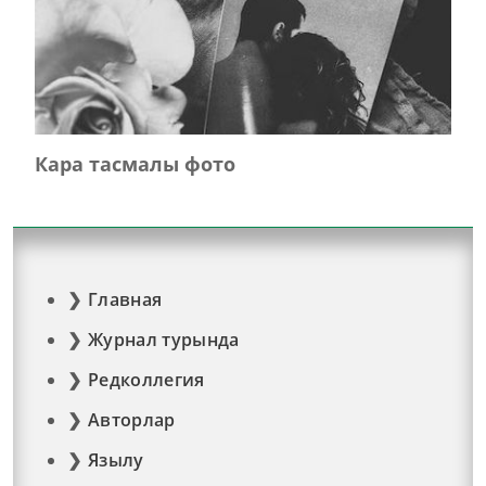
Кара тасмалы фото
Главная
Журнал турында
Редколлегия
Авторлар
Язылу