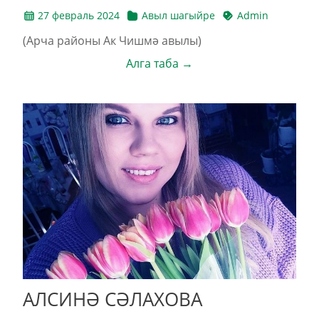
27 февраль 2024
Авыл шагыйре
Admin
(Арча районы Ак Чишмә авылы)
Алга таба →
АЛСИНӘ СӘЛАХОВА