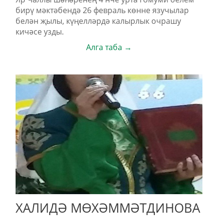
бирү мәктәбендә 26 февраль көнне язучылар
белән җылы, күңелләрдә калырлык очрашу
кичәсе узды.
Алга таба →
ХАЛИДӘ МӨХӘММӘТДИНОВА