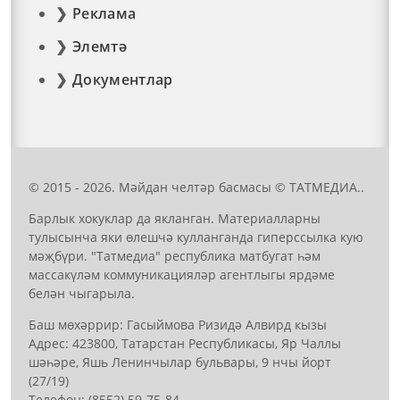
Реклама
Элемтә
Документлар
© 2015 - 2026. Мәйдан челтәр басмасы © ТАТМЕДИА..
Барлык хокуклар да якланган. Материалларны
тулысынча яки өлешчә кулланганда гиперссылка кую
мәҗбүри. "Татмедиа" республика матбугат һәм
массакүләм коммуникацияләр агентлыгы ярдәме
белән чыгарыла.
Баш мөхәррир: Гасыймова Ризидә Алвирд кызы
Адрес: 423800, Татарстан Республикасы, Яр Чаллы
шәһәре, Яшь Ленинчылар бульвары, 9 нчы йорт
(27/19)
Телефон: (8552) 59-75-84