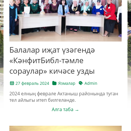
Балалар иҗат үзәгендә
«КәнфитБибл-тәмле
сораулар» кичәсе узды
27 февраль 2024
Язмалар
Admin
2024 елның феврале Актаныш районында туган
тел айлыгы итеп билгеләнде.
Алга таба →