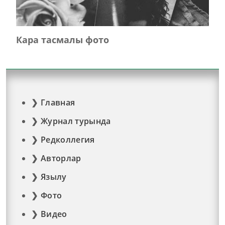
Кара тасмалы фото
Главная
Журнал турында
Редколлегия
Авторлар
Язылу
Фото
Видео