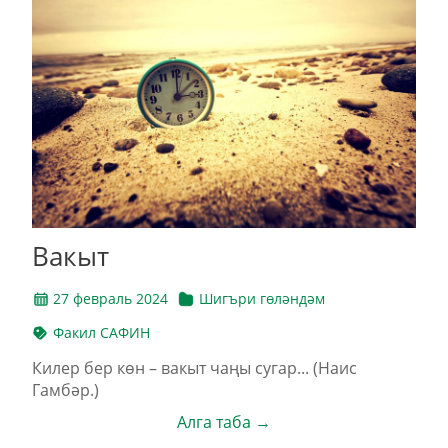
Вакыт
27 февраль 2024
Шигъри гөләндәм
Факил САФИН
Килер бер көн – вакыт чаңы сугар... (Наис
Гамбәр.)
Алга таба →