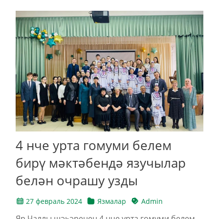
4 нче урта гомуми белем
бирү мәктәбендә язучылар
белән очрашу узды
27 февраль 2024
Язмалар
Admin
Яр Чаллы шәһәренең 4 нче урта гомуми белем