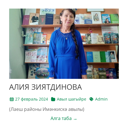
АЛИЯ ЗИЯТДИНОВА
27 февраль 2024
Авыл шагыйре
Admin
(Лаеш районы Имәнкискә авылы)
Алга таба →