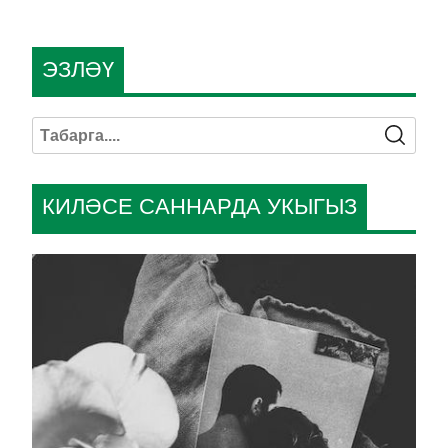
ЭЗЛӘҮ
КИЛӘСЕ САННАРДА УКЫГЫЗ