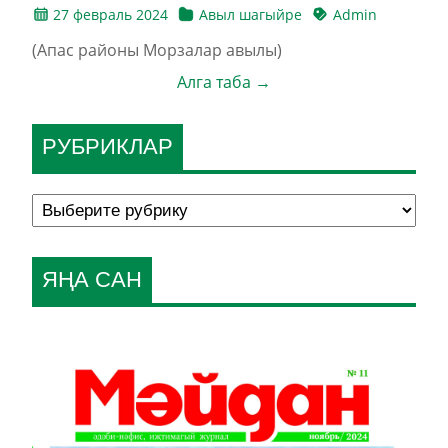
27 февраль 2024
Авыл шагыйре
Admin
(Апас районы Морзалар авылы)
Алга таба →
РУБРИКЛАР
ЯҢА САН