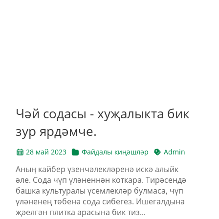
Чәй содасы - хуҗалыкта бик
зур ярдәмче.
28 май 2023
Файдалы киңәшләр
Admin
Аның кайбер үзенчәлекләренә искә алыйк
әле. Сода чүп үләненнән коткара. Тирәсендә
башка культуралы үсемлекләр булмаса, чүп
үләненең төбенә сода сибегез. Ишегалдына
җәелгән плитка арасына бик тиз...