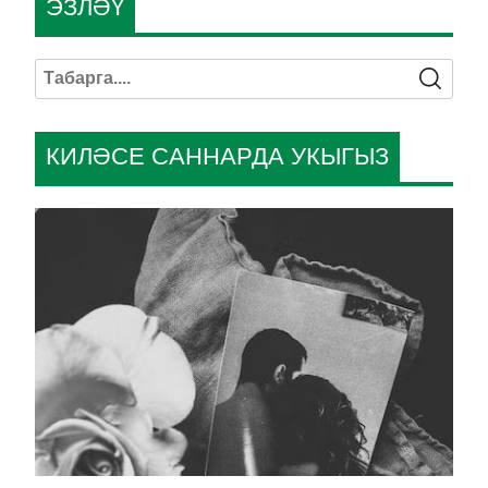
ЭЗЛӘҮ
КИЛӘСЕ САННАРДА УКЫГЫЗ