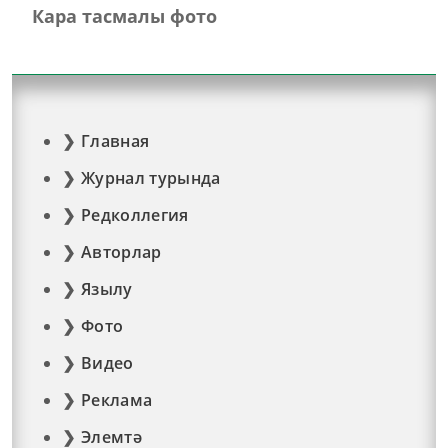
Кара тасмалы фото
Главная
Журнал турында
Редколлегия
Авторлар
Язылу
Фото
Видео
Реклама
Элемтә