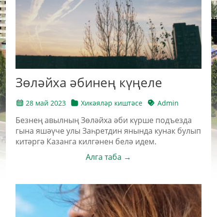
Зөләйха әбинең күңеле
28 май 2023
Хикәяләр киштәсе
Admin
Безнең авылның Зөләйха әби күрше подъезда
гына яшәүче улы Заһретдин янында кунак булып
китәргә Казанга килгәнен белә идем.
Алга таба →