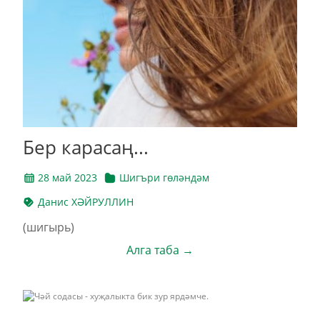
Бер карасаң...
28 май 2023
Шигъри гөләндәм
Данис ХӘЙРУЛЛИН
(шигырь)
Алга таба →