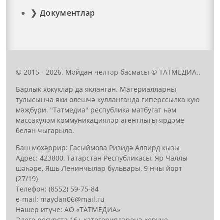
Документлар
© 2015 - 2026. Мәйдан челтәр басмасы © ТАТМЕДИА..
Барлык хокуклар да якланган. Материалларны
тулысынча яки өлешчә кулланганда гиперссылка кую
мәҗбүри. "Татмедиа" республика матбугат һәм
массакүләм коммуникацияләр агентлыгы ярдәме
белән чыгарыла.
Баш мөхәррир: Гасыймова Ризидә Алвирд кызы
Адрес: 423800, Татарстан Республикасы, Яр Чаллы
шәһәре, Яшь Ленинчылар бульвары, 9 нчы йорт
(27/19)
Телефон: (8552) 59-75-84
е-mail: mауdаn06@mail.гu
Нәшер итүче: АО «ТАТМЕДИА»
Әлеге ресурста 16+ категорияләренә керүче