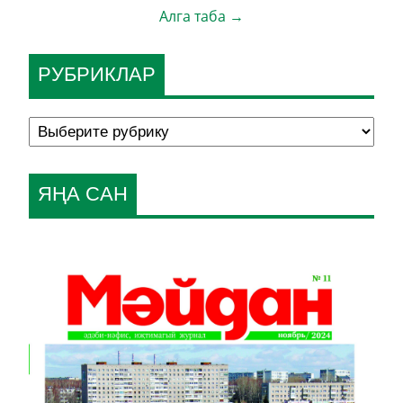
Алга таба →
РУБРИКЛАР
ЯҢА САН