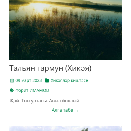
Тальян гармун (Хикәя)
09 март 2023
Хикәяләр киштәсе
Фәрит ИМАМОВ
Җәй. Төн уртасы. Авыл йоклый.
Алга таба →