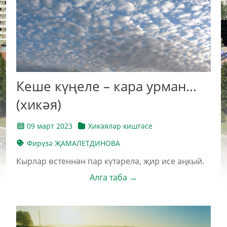
Кеше күңеле – кара урман...
(хикәя)
09 март 2023
Хикәяләр киштәсе
Фирүзә ҖАМАЛЕТДИНОВА
Кырлар өстеннән пар күтәрелә, җир исе аңкый.
Алга таба →