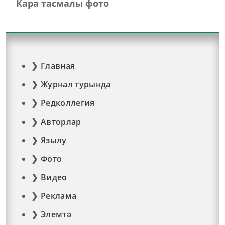
Кара тасмалы фото
Главная
Журнал турында
Редколлегия
Авторлар
Язылу
Фото
Видео
Реклама
Элемтә