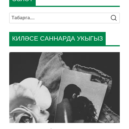
КИЛӘСЕ САННАРДА УКЫГЫЗ