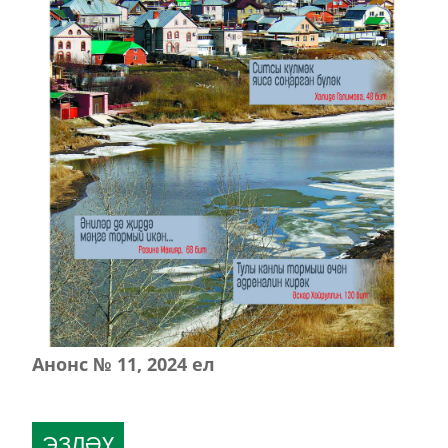
Анонс № 11, 2024 ел
ЭЗЛӘҮ