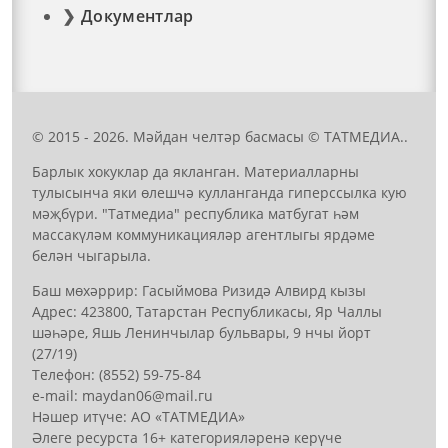
Документлар
© 2015 - 2026. Мәйдан челтәр басмасы © ТАТМЕДИА..
Барлык хокуклар да якланган. Материалларны
тулысынча яки өлешчә кулланганда гиперссылка кую
мәҗбүри. "Татмедиа" республика матбугат һәм
массакүләм коммуникацияләр агентлыгы ярдәме
белән чыгарыла.
Баш мөхәррир: Гасыймова Ризидә Алвирд кызы
Адрес: 423800, Татарстан Республикасы, Яр Чаллы
шәһәре, Яшь Ленинчылар бульвары, 9 нчы йорт
(27/19)
Телефон: (8552) 59-75-84
е-mail: mауdаn06@mail.гu
Нәшер итүче: АО «ТАТМЕДИА»
Әлеге ресурста 16+ категорияләренә керүче