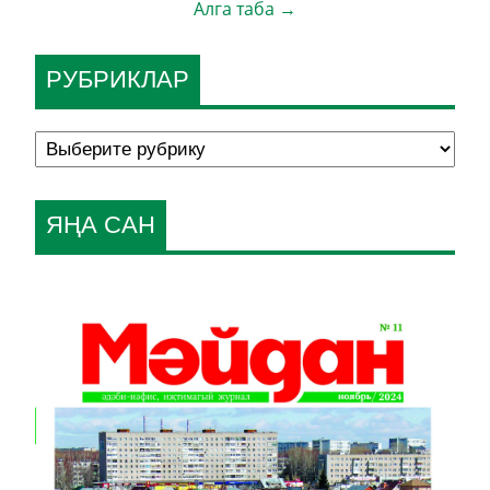
Алга таба →
РУБРИКЛАР
ЯҢА САН