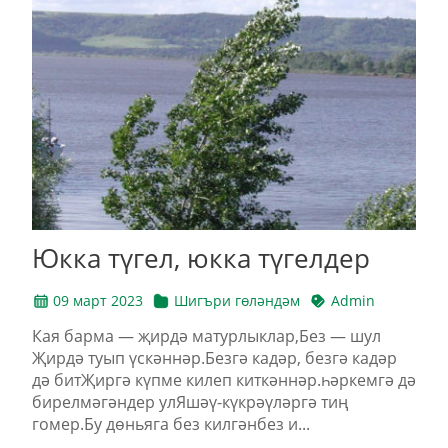
Юкка түгел, юкка түгелдер
09 март 2023
Шигъри гөләндәм
Admin
Кая барма — җирдә матурлыклар,Без — шул
Җирдә туып үскәннәр.Безгә кадәр, безгә кадәр
дә битҖиргә күпме килеп киткәннәр.һәркемгә дә
бирелмәгәндер улЯшәү-күкрәүләргә тиң
гомер.Бу дөньяга без килгәнбез и...