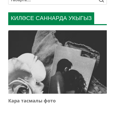
КИЛӘСЕ САННАРДА УКЫГЫЗ
Кара тасмалы фото