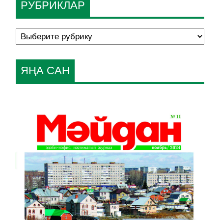
РУБРИКЛАР
ЯҢА САН