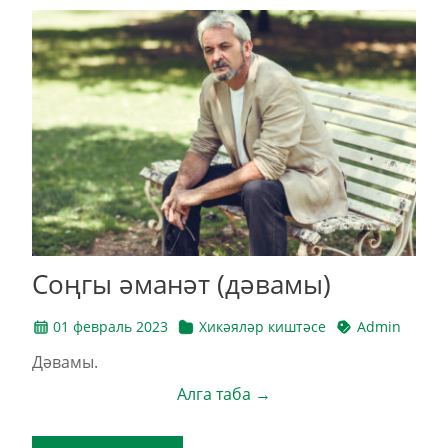
Соңгы әманәт (дәвамы)
01 февраль 2023
Хикәяләр киштәсе
Admin
Дәвамы.
Алга таба →