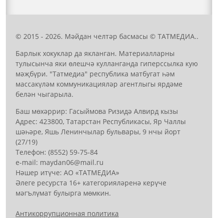
© 2015 - 2026. Мәйдан челтәр басмасы © ТАТМЕДИА..
Барлык хокуклар да якланган. Материалларны
тулысынча яки өлешчә кулланганда гиперссылка кую
мәҗбүри. "Татмедиа" республика матбугат һәм
массакүләм коммуникацияләр агентлыгы ярдәме
белән чыгарыла.
Баш мөхәррир: Гасыймова Ризидә Алвирд кызы
Адрес: 423800, Татарстан Республикасы, Яр Чаллы
шәһәре, Яшь Ленинчылар бульвары, 9 нчы йорт
(27/19)
Телефон: (8552) 59-75-84
е-mail: mауdаn06@mail.гu
Нәшер итүче: АО «ТАТМЕДИА»
Әлеге ресурста 16+ категорияләренә керүче
мәгълүмат булырга мөмкин.
Антикоррупционная политика