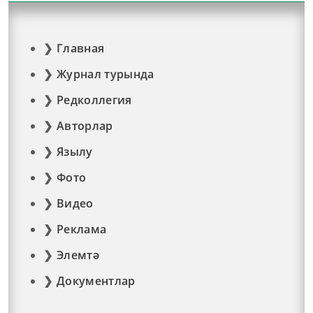
Главная
Журнал турында
Редколлегия
Авторлар
Язылу
Фото
Видео
Реклама
Элемтә
Документлар