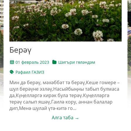
Берәү
01 февраль 2023
Шигъри гөләндәм
Рафаил ГАЗИЗ
Мин дә берәү, мәхәббәт тә берәү,Кеше гомере –
шул берәүне эзләү,Насыйбыңны табып булмаса
да,Күңелләргә кирәк була терәү.Күңелләргә
терәү салып яшәү,Гаилә кору, аннан балалар
дип,Менә шулай үтә-китә го...
Алга таба →