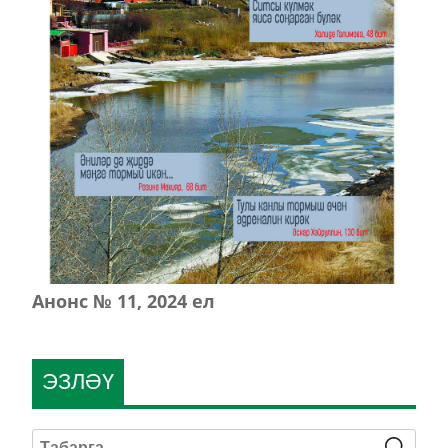
Анонс № 11, 2024 ел
ЭЗЛӘҮ