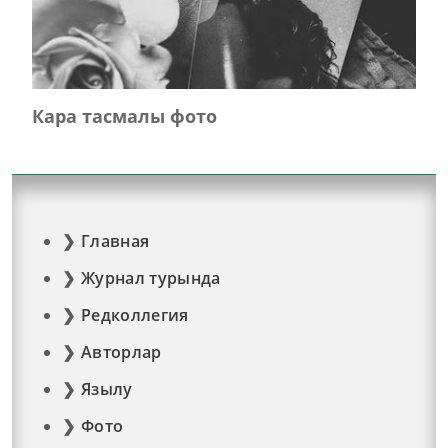
Кара тасмалы фото
Главная
Журнал турында
Редколлегия
Авторлар
Язылу
Фото