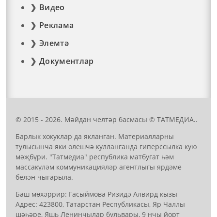
Видео
Реклама
Элемтә
Документлар
© 2015 - 2026. Мәйдан челтәр басмасы © ТАТМЕДИА..
Барлык хокуклар да якланган. Материалларны
тулысынча яки өлешчә кулланганда гиперссылка кую
мәҗбүри. "Татмедиа" республика матбугат һәм
массакүләм коммуникацияләр агентлыгы ярдәме
белән чыгарыла.
Баш мөхәррир: Гасыймова Ризидә Алвирд кызы
Адрес: 423800, Татарстан Республикасы, Яр Чаллы
шәһәре, Яшь Ленинчылар бульвары, 9 нчы йорт