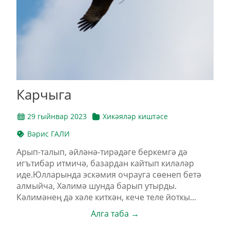
Карчыга
29 гыйнвар 2023
Хикәяләр киштәсе
Вәрис ГАЛИ
Арып-талып, әйләнә-тирәдәге беркемгә дә
игътибар итмичә, базардан кайтып киләләр
иде.Юлларында эскәмия очрауга сөенеп бетә
алмыйча, Хәлимә шунда барып утырды.
Кәлимәнең дә хәле киткән, кече теле йоткы...
Алга таба →