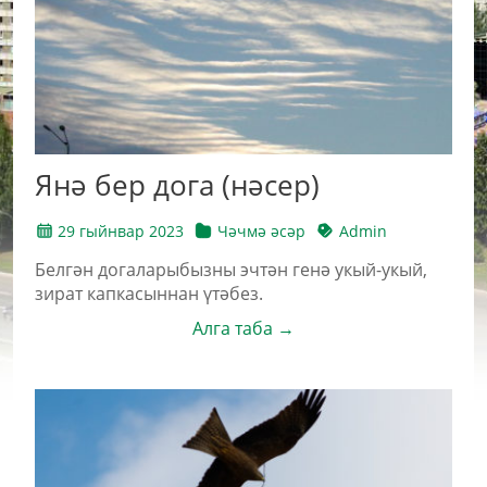
Янә бер дога (нәсер)
29 гыйнвар 2023
Чәчмә әсәр
Admin
Белгән догаларыбызны эчтән генә укый-укый,
зират капкасыннан үтәбез.
Алга таба →