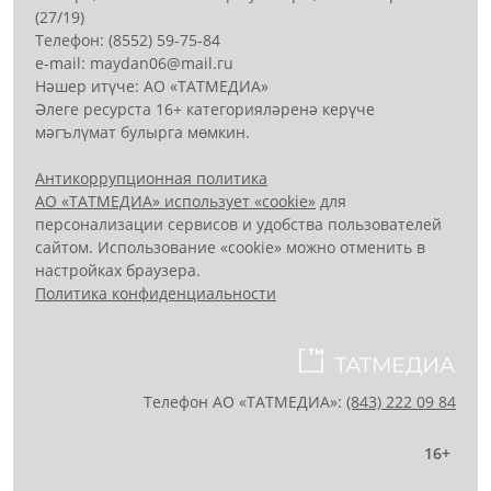
(27/19)
Телефон: (8552) 59-75-84
е-mail: mауdаn06@mail.гu
Нәшер итүче: АО «ТАТМЕДИА»
Әлеге ресурста 16+ категорияләренә керүче
мәгълүмат булырга мөмкин.
Антикоррупционная политика
АО «ТАТМЕДИА» использует «cookie»
для
персонализации сервисов и удобства пользователей
сайтом. Использование «cookie» можно отменить в
настройках браузера.
Политика конфиденциальности
Телефон АО «ТАТМЕДИА»:
(843) 222 09 84
16+