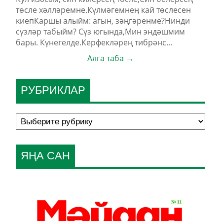
төсле хәлләремне.Күлмәгемнең кай төслесен
киепКаршы алыйм: агын, зәңгәренме?Нинди
сүзләр табыйм? Сүз югында,Мин эндәшмим
бары. Күнегелде.Керфекләрең тибрәнс...
Алга таба →
РУБРИКЛАР
ЯҢА САН