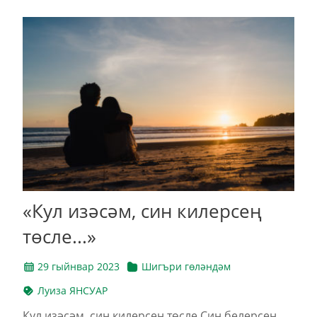
«Кул изәсәм, син килерсең
төсле...»
29 гыйнвар 2023
Шигъри гөләндәм
Луиза ЯНСУАР
Кул изәсәм, син килерсең төсле,Син белерсең