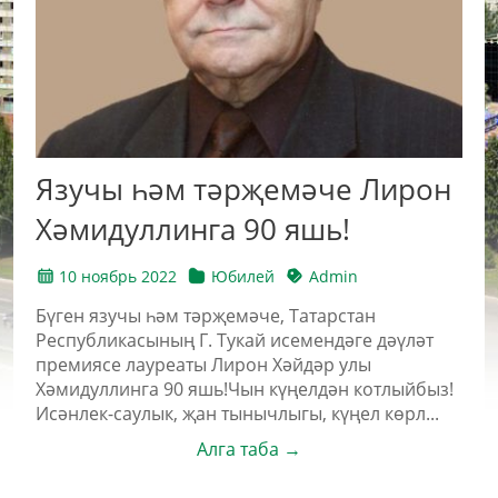
Язучы һәм тәрҗемәче Лирон
Хәмидуллинга 90 яшь!
10 ноябрь 2022
Юбилей
Admin
Бүген язучы һәм тәрҗемәче, Татарстан
Республикасының Г. Тукай исемендәге дәүләт
премиясе лауреаты Лирон Хәйдәр улы
Хәмидуллинга 90 яшь!Чын күңелдән котлыйбыз!
Исәнлек-саулык, җан тынычлыгы, күңел көрл...
Алга таба →