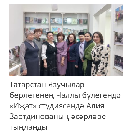
Татарстан Язучылар
берлегенең Чаллы бүлегендә
«Иҗат» студиясендә Алия
Зартдинованың әсәрләре
тыңланды