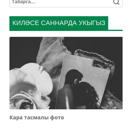
КИЛӘСЕ САННАРДА УКЫГЫЗ
Кара тасмалы фото