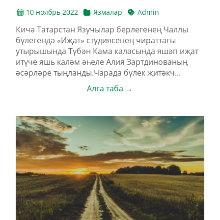
10 ноябрь 2022
Язмалар
Admin
Кичә Татарстан Язучылар берлегенең Чаллы
бүлегендә «Иҗат» студиясенең чираттагы
утырышында Түбән Кама каласында яшәп иҗат
итүче яшь каләм әһеле Алия Зартдинованың
әсәрләре тыңланды.Чарада бүлек җитәкч...
Алга таба →