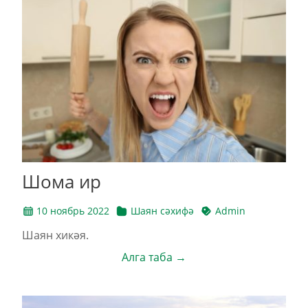
Шома ир
10 ноябрь 2022
Шаян сәхифә
Admin
Шаян хикәя.
Алга таба →