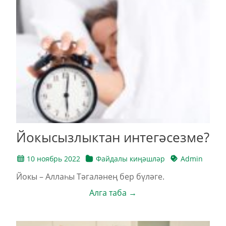
Йокысызлыктан интегәсезме?
10 ноябрь 2022
Файдалы киңәшләр
Admin
Йокы – Аллаһы Тәгаләнең бер бүләге.
Алга таба →