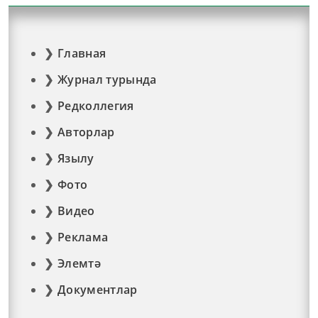
Главная
Журнал турында
Редколлегия
Авторлар
Язылу
Фото
Видео
Реклама
Элемтә
Документлар