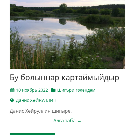
Бу болыннар картаймыйдыр
10 ноябрь 2022
Шигъри гөләндәм
Данис ХӘЙРУЛЛИН
Данис Хәйруллин шигыре.
Алга таба →