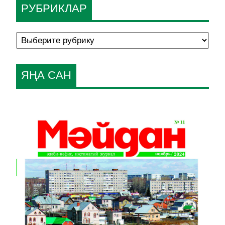
РУБРИКЛАР
ЯҢА САН