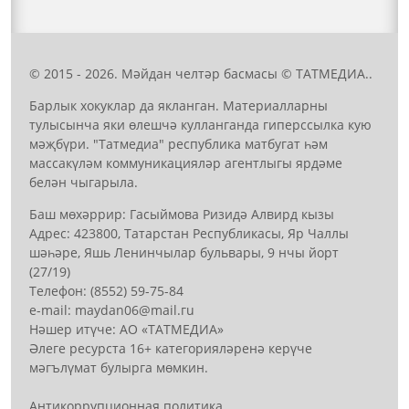
© 2015 - 2026. Мәйдан челтәр басмасы © ТАТМЕДИА..
Барлык хокуклар да якланган. Материалларны
тулысынча яки өлешчә кулланганда гиперссылка кую
мәҗбүри. "Татмедиа" республика матбугат һәм
массакүләм коммуникацияләр агентлыгы ярдәме
белән чыгарыла.
Баш мөхәррир: Гасыймова Ризидә Алвирд кызы
Адрес: 423800, Татарстан Республикасы, Яр Чаллы
шәһәре, Яшь Ленинчылар бульвары, 9 нчы йорт
(27/19)
Телефон: (8552) 59-75-84
е-mail: mауdаn06@mail.гu
Нәшер итүче: АО «ТАТМЕДИА»
Әлеге ресурста 16+ категорияләренә керүче
мәгълүмат булырга мөмкин.
Антикоррупционная политика