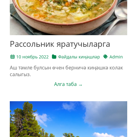
Рассольник яратучыларга
10 ноябрь 2022
Файдалы киңәшләр
Admin
Аш тәмле булсын өчен берничә киңәшкә колак
салыгыз.
Алга таба →