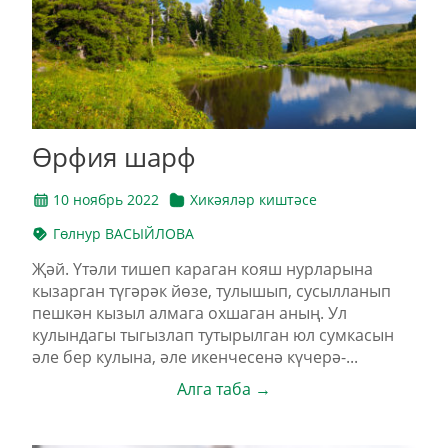
Өрфия шарф
10 ноябрь 2022
Хикәяләр киштәсе
Гөлнур ВАСЫЙЛОВА
Җәй. Үтәли тишеп караган кояш нурларына
кызарган түгәрәк йөзе, тулышып, сусылланып
пешкән кызыл алмага охшаган аның. Ул
кулындагы тыгызлап тутырылган юл сумкасын
әле бер кулына, әле икенчесенә күчерә-...
Алга таба →