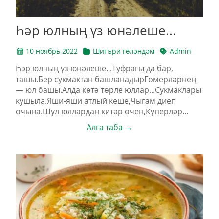
Һәр юлның үз юнәлеше...
10 ноябрь 2022
Шигъри гөләндәм
Admin
Һәр юлның үз юнәлеше...Туфрагы да бар,
ташы.Бер сукмактан башланадырГомерләрнең
— юл башы.Алда көтә төрле юллар...Сукмаклары
кушыла.Яши-яши атлый кеше,Чыгам диеп
очына.Шул юллардан китәр өчен,Күперләр...
Алга таба →