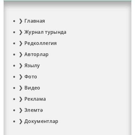
Главная
Журнал турында
Редколлегия
Авторлар
Язылу
Фото
Видео
Реклама
Элемтә
Документлар