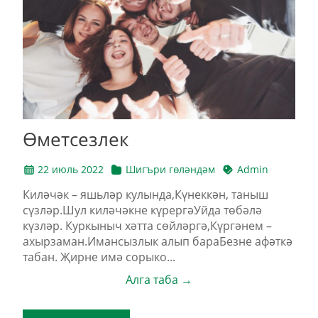
Өметсезлек
22 июль 2022
Шигъри гөләндәм
Admin
Киләчәк – яшьләр кулында,Күнеккән, таныш
сүзләр.Шул киләчәкне күрергәУйда төбәлә
күзләр. Куркыныч хәтта сөйләргә,Күргәнем –
ахырзаман.Имансызлык алып бараБезне афәткә
табан. Җирне имә сорыко...
Алга таба →