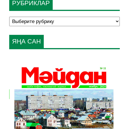
РУБРИКЛАР
ЯҢА САН