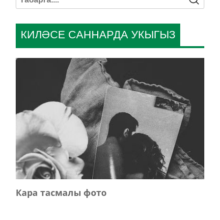
КИЛӘСЕ САННАРДА УКЫГЫЗ
Кара тасмалы фото