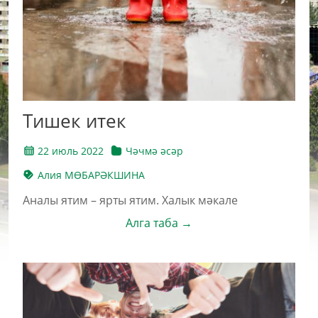
Тишек итек
22 июль 2022
Чәчмә әсәр
Алия МӨБАРӘКШИНА
Аналы ятим – ярты ятим. Халык мәкале
Алга таба →