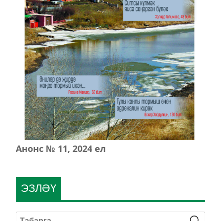
Анонс № 11, 2024 ел
ЭЗЛӘҮ