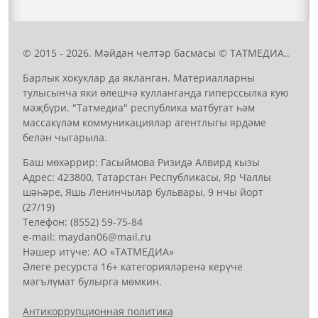
© 2015 - 2026. Мәйдан челтәр басмасы © ТАТМЕДИА..
Барлык хокуклар да якланган. Материалларны
тулысынча яки өлешчә кулланганда гиперссылка кую
мәҗбүри. "Татмедиа" республика матбугат һәм
массакүләм коммуникацияләр агентлыгы ярдәме
белән чыгарыла.
Баш мөхәррир: Гасыймова Ризидә Алвирд кызы
Адрес: 423800, Татарстан Республикасы, Яр Чаллы
шәһәре, Яшь Ленинчылар бульвары, 9 нчы йорт
(27/19)
Телефон: (8552) 59-75-84
е-mail: mауdаn06@mail.гu
Нәшер итүче: АО «ТАТМЕДИА»
Әлеге ресурста 16+ категорияләренә керүче
мәгълүмат булырга мөмкин.
Антикоррупционная политика