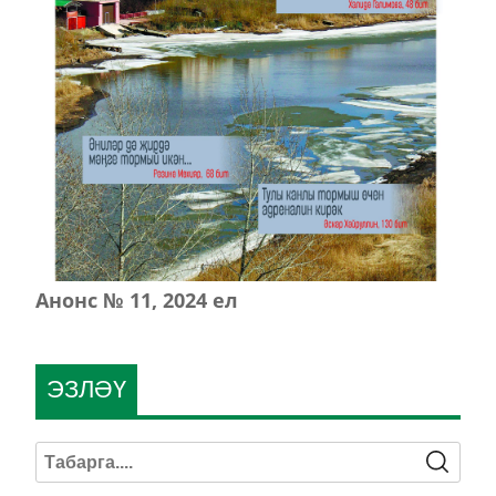
Анонс № 11, 2024 ел
ЭЗЛӘҮ