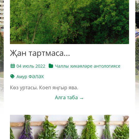
Җан тартмаса...
04 июль 2022
Чаллы хикәяләре антологиясе
Амур ФӘЛӘХ
Көз уртасы. Коеп яңгыр ява.
Алга таба →