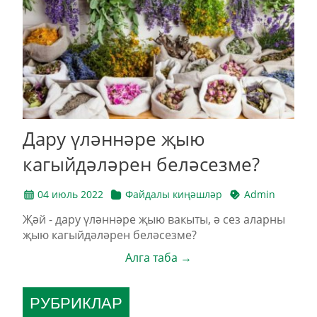
Дару үләннәре җыю
кагыйдәләрен беләсезме?
04 июль 2022
Файдалы киңәшләр
Admin
Җәй - дару үләннәре җыю вакыты, ә сез аларны
җыю кагыйдәләрен беләсезме?
Алга таба →
РУБРИКЛАР