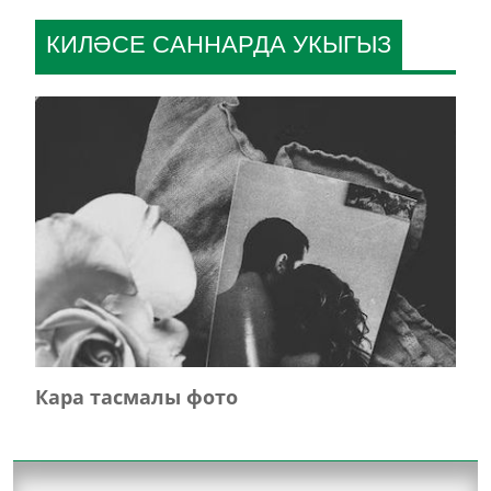
КИЛӘСЕ САННАРДА УКЫГЫЗ
Кара тасмалы фото