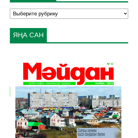
ЯҢА САН