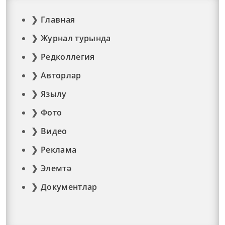
Главная
Журнал турында
Редколлегия
Авторлар
Язылу
Фото
Видео
Реклама
Элемтә
Документлар