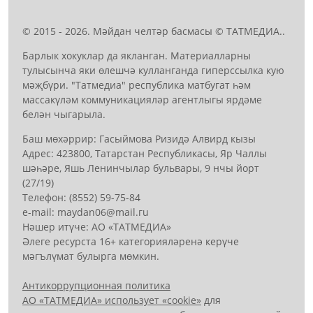
© 2015 - 2026. Мәйдан челтәр басмасы © ТАТМЕДИА..
Барлык хокуклар да якланган. Материалларны
тулысынча яки өлешчә кулланганда гиперссылка кую
мәҗбүри. "Татмедиа" республика матбугат һәм
массакүләм коммуникацияләр агентлыгы ярдәме
белән чыгарыла.
Баш мөхәррир: Гасыймова Ризидә Алвирд кызы
Адрес: 423800, Татарстан Республикасы, Яр Чаллы
шәһәре, Яшь Ленинчылар бульвары, 9 нчы йорт
(27/19)
Телефон: (8552) 59-75-84
е-mail: mауdаn06@mail.гu
Нәшер итүче: АО «ТАТМЕДИА»
Әлеге ресурста 16+ категорияләренә керүче
мәгълүмат булырга мөмкин.
Антикоррупционная политика
АО «ТАТМЕДИА» использует «cookie»
для